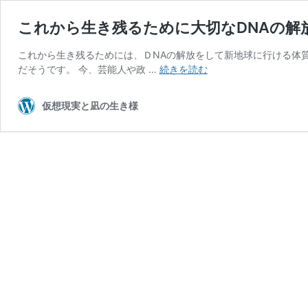
これから生き残るために大切なDNAの解
これから生き残るためには、ＤNAの解放をして新地球に行ける体質
こ
だそうです。 今、芸能人や政 …
続きを読む
れ
か
仮想現実と凪の生き様
ら
生
き
残
る
た
め
に
大
切
な
DNA
の
解