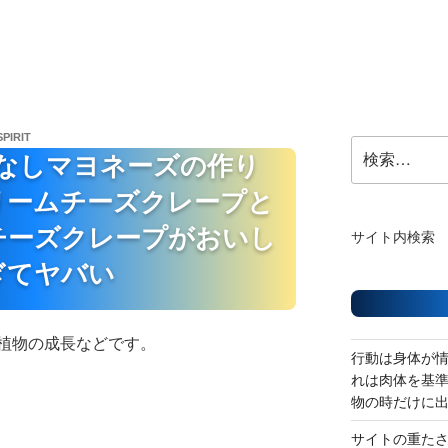
SPIRIT
検
なしマヨネーズの作り
索:
リームチーズクレープと
チーズクレープがおいし
サイト内検索
ぎてヤバい
植物の成長などです。
行動は身体が
れは肉体を基
物の時だけに
サイトの重た