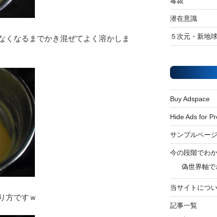
毒親
潜在意識
５次元・新地
なくなるまでかき混ぜてよく溶かしま
Buy Adspace
Hide Ads for 
サンプルペー
今の段階でわ
偽世界軸で
当サイトにつ
り方ですｗ
記事一覧