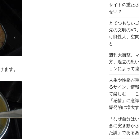
サイトの重た
せい？
とてつもない
先の文明のVR
可能性大、空
と
週刊大衝撃、
方、過去の思
ョンによって
けます。
人生や性格が
るサイン、情
て楽しむ――
「感情」に意
爆発的に増大
「なぜ自分は
念に突き動か
た説」である