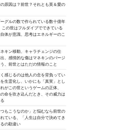
さの原因は？前世？それとも英＆愛の
ゴーグルの数で作られている数十億年
、この世はフルダイブでできている
間自体が意識、思考はエネルギーのこ
マネキン移動、キャラチェンジの仕
い出、感情的な傷はマネキンのバージ
違う、前世とはただの情報のこと
重く感じるのは他人の念を背負ってい
報を生霊化し、いかにも「真実」とし
これがこの世というゲームの正体、
識の命を吹き込んだとき、その威力は
する
いつもこうなのか」と悩むなら前世の
されている、「人生は自分で決めてき
あるの勘違い