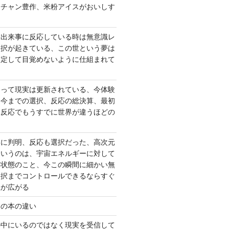
ーチャン豊作、米粉アイスがおいしす
て出来事に反応している時は無意識レ
選択が起きている、この世という夢は
固定して目覚めないように仕組まれて
よって現実は更新されている、今体験
は今までの選択、反応の総決算、最初
、反応でもうすでに世界が違うほどの
いに判明、反応も選択だった、高次元
というのは、宇宙エネルギーに対して
い状態のこと、今この瞬間に細かい無
選択までコントロールできるならすぐ
性が広がる
んの本の違い
の中にいるのではなく現実を受信して