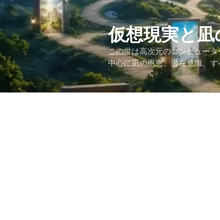
コ
ン
テ
仮想現実と凪
ン
この世は高次元のコンピュータ
ツ
中心に凪の恩恵、潜在意識、す
へ
ス
キ
ッ
プ