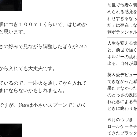
前世で他者を
められる感覚
わせすぎるな
個につき１００ｍｌくらいで、はじめか
罰」は存在し
と思います。
剰ポテンシャ
人生を変える
さの好みで見ながら調整したほうがいい
と、前世で強
ネルギーの乱
出る、自分が
から入れても大丈夫です。
英＆愛デビュ
できなかった
ているので、一応火を通してから入れて
果たせなかっ
まにならないかもしれません。
のとっさの反
れた念による
ですが、始めは小さいスプーンでこのく
ときに終わり
６月のつづき
ロールケーキ
てきたブラッ