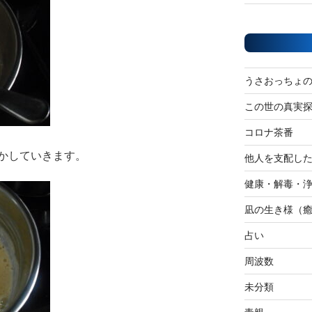
うさおっちょ
この世の真実
コロナ茶番
かしていきます。
他人を支配し
健康・解毒・
凪の生き様（
占い
周波数
未分類