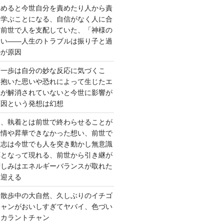
責めると今世自分を責めたり人から責
を学ぶことになる、自信がなく人に合
ら前世で人を支配していた、「神様の
ない――人生のトラブルは振り子と過
ルが原因
第一歩は自分の妙な反応に気づくこ
く抱いた思いや恐れによって生じたエ
れが解消されていないと今世に影響が
原因という発想は幻想
ー、執着とは前世で終わらせることが
感情や昇華できなかった想い、前世で
た志は今世でも人を突き動かし無意識
応となって現れる、前世から引き継が
苦しみはエネルギーバランスが取れた
を迎える
 散歩中の大自然、久しぶりのイチゴ
チャンがおいしすぎてヤバイ、色づい
クカラントチャン