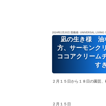
投
2024年2月20日
投稿者:
UNIVERSAL LIVING 
稿
凪の生き様 油
日:
方、サーモンク
ココアクリーム
す
２月１５日から１８日の園芸、
２月１５日