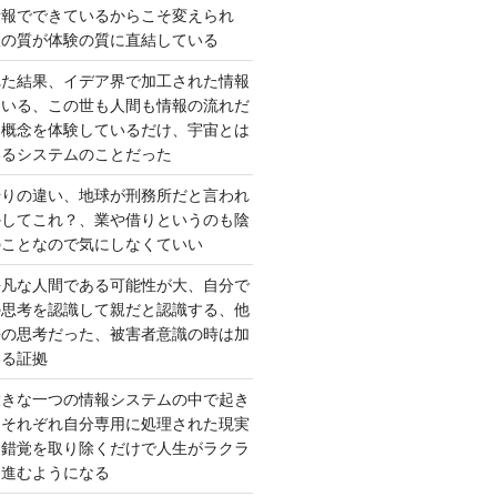
情報でできているからこそ変えられ
択の質が体験の質に直結している
れた結果、イデア界で加工された情報
ている、この世も人間も情報の流れだ
は概念を体験しているだけ、宇宙とは
いるシステムのことだった
借りの違い、地球が刑務所だと言われ
かしてこれ？、業や借りというのも陰
のことなので気にしなくていい
平凡な人間である可能性が大、自分で
の思考を認識して親だと認識する、他
去の思考だった、被害者意識の時は加
いる証拠
大きな一つの情報システムの中で起き
はそれぞれ自分専用に処理された現実
、錯覚を取り除くだけで人生がラクラ
に進むようになる