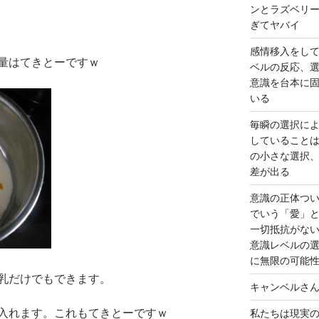
ンとラズベリ
ぎてヤバイ
感情移入をし
量はてきとーですｗ
ベルの反応、
意識を台本に
いる
毎瞬の選択に
していること
の小さな選択
差が出る
意識の正体つ
でいう「愛」
一切抵抗がな
意識レベルの
に無限の可能
乳だけでもできます。
キャンベルさ
入れます。これもてきとーですｗ
私たちは現実