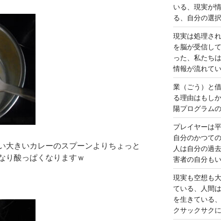
いる、現実が
る、自分の選
現実は処理さ
を脳が受信し
った、私たち
情報が流れて
業（ごう）と
る理由はもし
陽プログラム
プレイヤーは
自分のかつて
い大きいカレーのスプーンよりちょっと
人は自分の過
なり酸っぱくなりますｗ
害者の自分も
現実も空想も
ている、人間
を生きている
クサックサク