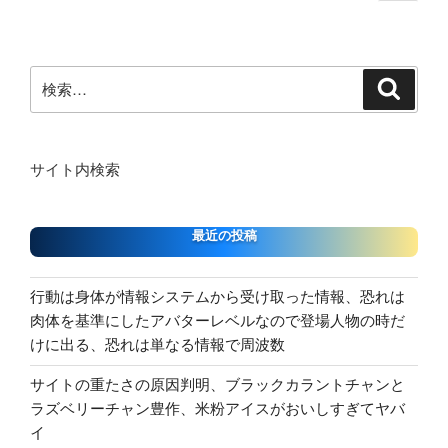
の
稿
い
金
ペ
の
に
術、
ー
ペ
家
ダ
ジ
検
庭
検
ー
イ
索
索:
菜
コ
ジ
園
ン
送
が
チ
り
サイト内検索
完
ャ
成、
ン
ま
の
最近の投稿
た
お
か
葬
行動は身体が情報システムから受け取った情報、恐れは
え
式
肉体を基準にしたアバターレベルなので登場人物の時だ
る
な
けに出る、恐れは単なる情報で周波数
く
ど”
ん、
の
サイトの重たさの原因判明、ブラックカラントチャンと
枯
ラズベリーチャン豊作、米粉アイスがおいしすぎてヤバ
れ
イ
た