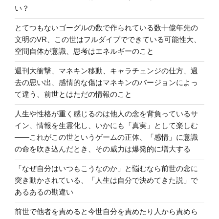
い？
とてつもないゴーグルの数で作られている数十億年先の
文明のVR、この世はフルダイブでできている可能性大、
空間自体が意識、思考はエネルギーのこと
週刊大衝撃、マネキン移動、キャラチェンジの仕方、過
去の思い出、感情的な傷はマネキンのバージョンによっ
て違う、前世とはただの情報のこと
人生や性格が重く感じるのは他人の念を背負っているサ
イン、情報を生霊化し、いかにも「真実」として楽しむ
――これがこの世というゲームの正体、「感情」に意識
の命を吹き込んだとき、その威力は爆発的に増大する
「なぜ自分はいつもこうなのか」と悩むなら前世の念に
突き動かされている、「人生は自分で決めてきた説」で
あるあるの勘違い
前世で他者を責めると今世自分を責めたり人から責めら