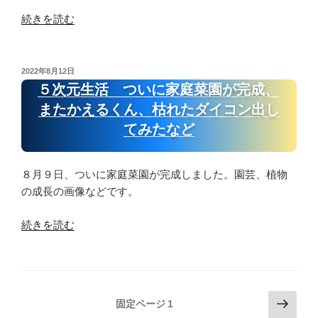
根
セ
“医
続きを読む
詰
ッ
療
ま
ト
は、
り、
う
DS”
投
2022年8月12日
手
ー
稿
の
５次元生活 ついに家庭菜園が完成、
作
ほ
日:
り
またかえるくん、枯れたダイコン出し
ー
は、
な
てみたなど
高
ど”
次
の
８月９日、ついに家庭菜園が完成しました。園芸、植物
元
の成長の画像などです。
に
な
“５
続きを読む
れ
次
る、
元
ゴ
生
ミ
活
の
投
次
固定ページ
1
つ
錬