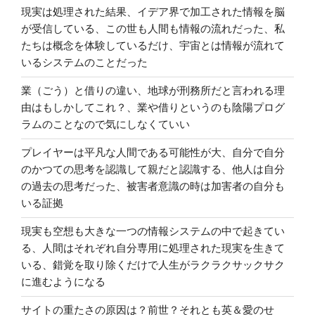
現実は処理された結果、イデア界で加工された情報を脳
が受信している、この世も人間も情報の流れだった、私
たちは概念を体験しているだけ、宇宙とは情報が流れて
いるシステムのことだった
業（ごう）と借りの違い、地球が刑務所だと言われる理
由はもしかしてこれ？、業や借りというのも陰陽プログ
ラムのことなので気にしなくていい
プレイヤーは平凡な人間である可能性が大、自分で自分
のかつての思考を認識して親だと認識する、他人は自分
の過去の思考だった、被害者意識の時は加害者の自分も
いる証拠
現実も空想も大きな一つの情報システムの中で起きてい
る、人間はそれぞれ自分専用に処理された現実を生きて
いる、錯覚を取り除くだけで人生がラクラクサックサク
に進むようになる
サイトの重たさの原因は？前世？それとも英＆愛のせ