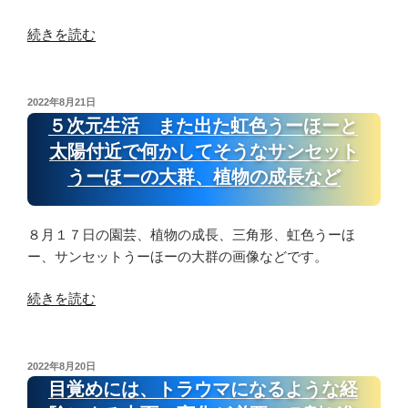
“５
続きを読む
次
元
生
投
2022年8月21日
稿
活
５次元生活 また出た虹色うーほーと
日:
コ
太陽付近で何かしてそうなサンセット
ロ
うーほーの大群、植物の成長など
ナ
脳
や
８月１７日の園芸、植物の成長、三角形、虹色うーほ
羊
ー、サンセットうーほーの大群の画像などです。
ち
ゃ
“５
続きを読む
ん
次
Ｎ
元
Ｐ
生
投
2022年8月20日
Ｃ
稿
活
目覚めには、トラウマになるような経
日:
に
ま