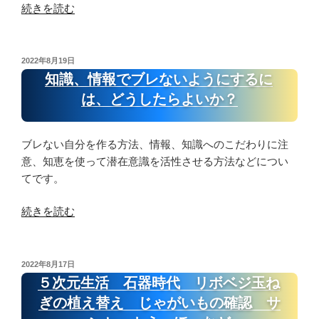
ウ
て
る
“５
続きを読む
ド
そ
よ
次
シ
う
う
元
ッ
な
な
生
投
2022年8月19日
プ
サ
経
稿
活
知識、情報でブレないようにするに
日:
な
ン
験
畑
は、どうしたらよいか？
ど”
セ
に
荒
の
ッ
よ
ら
ト
る
し
ブレない自分を作る方法、情報、知識へのこだわりに注
う
内
の
意、知恵を使って潜在意識を活性させる方法などについ
ー
面
犯
てです。
ほ
の
人
ー
“知
変
続きを読む
が
の
識、
化
現
大
情
が
れ
群、
報
必
た、
投
2022年8月17日
稿
植
で
要
い
５次元生活 石器時代 リボベジ玉ね
日:
物
ブ
７
ち
ぎの植え替え じゃがいもの確認 サ
の
レ
割
ご