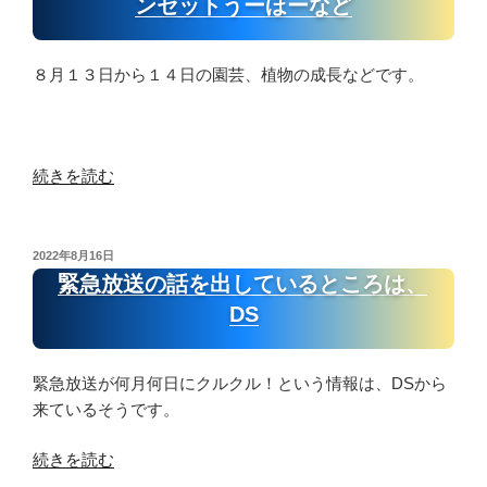
ンセットうーほーなど
成
な
が
植
長
い
集
え
な
よ
団
替
８月１３日から１４日の園芸、植物の成長などです。
ど”
う
心
え、
の
に
理
野
す
の
菜
る
“５
NPC”
続きを読む
コ
に
次
の
ン
は、
元
ポ
ど
生
ス
投
2022年8月16日
稿
う
活
ト
緊急放送の話を出しているところは、
日:
し
石
開
DS
た
器
始、
ら
時
帽
よ
代
緊急放送が何月何日にクルクル！という情報は、DSから
子
い
リ
来ているそうです。
作
か？”
ボ
っ
“緊
続きを読む
の
ベ
た
急