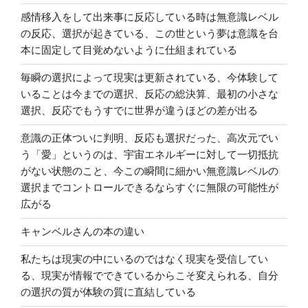
ダ
感情移入をして出来事に反応している時は無意識レベル
イ
の反応、選択が起きている、この世という夢は意識を台
コ
本に固定して目覚めないように仕組まれている
ン
毎瞬の選択によって現実は更新されている、今体験して
出
いることは今までの選択、反応の総決算、最初の小さな
し
選択、反応でもうすでに世界が違うほどの差が出る
て
み
意識の正体ついに判明、反応も選択だった、高次元でい
た
う「愛」というのは、宇宙エネルギーに対して一切抵抗
な
がない状態のこと、今この瞬間に細かい無意識レベルの
ど”
選択までコントロールできるならすぐに無限の可能性が
の
広がる
キャンベルさんの本の違い
私たちは現実の中にいるのではなく現実を受信してい
る、現実が情報でできているからこそ変えられる、自分
の選択の質が体験の質に直結している