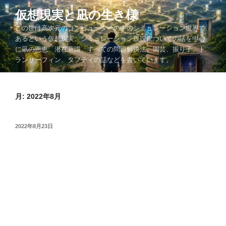
コ
仮想現実と凪の生き様
ン
この世は高次元のコンピューターの中のシミュレーション世界で
テ
あるという仮想現実、シミュレーション仮説についての話を中心
ン
に凪の恩恵、潜在意識、すべての問題解決法、園芸、振り子、ト
ツ
ランサーフィン、タフティの話などを書いています。
へ
ス
キ
月:
2022年8月
ッ
プ
投
2022年8月23日
稿
日: