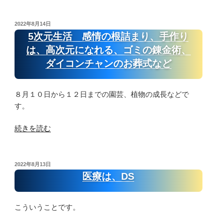
ジ
な
放
玉
ど”
送
ね
の
投
2022年8月14日
稿
の
ぎ
5次元生活 感情の根詰まり、手作り
日:
話
の
は、高次元になれる、ゴミの錬金術、
を
植
ダイコンチャンのお葬式など
出
え
し
替
て
え
８月１０日から１２日までの園芸、植物の成長などで
い
じ
す。
る
ゃ
と
“5
が
続きを読む
こ
次
い
ろ
元
も
は、
生
の
投
2022年8月13日
DS”
稿
活
確
医療は、DS
日:
の
感
認
情
サ
こういうことです。
の
ン