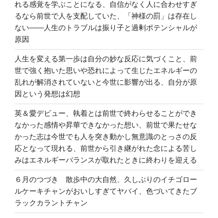
れる感覚を学ぶことになる、自信がなく人に合わせすぎ
るなら前世で人を支配していた、「神様の罰」は存在し
ない――人生のトラブルは振り子と過剰ポテンシャルが
原因
人生を変える第一歩は自分の妙な反応に気づくこと、前
世で強く抱いた思いや恐れによって生じたエネルギーの
乱れが解消されていないと今世に影響が出る、自分が原
因という発想は幻想
英＆愛デビュー、執着とは前世で終わらせることができ
なかった感情や昇華できなかった想い、前世で果たせな
かった志は今世でも人を突き動かし無意識のとっさの反
応となって現れる、前世から引き継がれた念による苦し
みはエネルギーバランスが取れたときに終わりを迎える
６月のつづき 散歩中の大自然、久しぶりのイチゴロー
ルケーキチャンがおいしすぎてヤバイ、色づいてきたブ
ラックカラントチャン