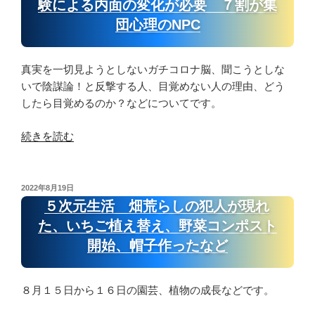
験による内面の変化が必要 ７割が集
も
た
団心理のNPC
効
出
く
た
１
虹
真実を一切見ようとしないガチコロナ脳、聞こうとしな
２
色
いで陰謀論！と反撃する人、目覚めない人の理由、どう
次
う
したら目覚めるのか？などについてです。
元
ー
デ
ほ
“目
続きを読む
ザ
ー
覚
ー
と
め
ト、
太
に
投
2022年8月19日
植
陽
稿
は、
５次元生活 畑荒らしの犯人が現れ
日:
物
付
ト
た、いちご植え替え、野菜コンポスト
の
近
ラ
開始、帽子作ったなど
成
で
ウ
長、
何
マ
ク
か
に
８月１５日から１６日の園芸、植物の成長などです。
ラ
し
な