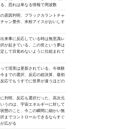
出る、恐れは単なる情報で周波数
さの原因判明、ブラックカラントチャ
ーチャン豊作、米粉アイスがおいしす
て出来事に反応している時は無意識レ
選択が起きている、この世という夢は
固定して目覚めないように仕組まれて
よって現実は更新されている、今体験
は今までの選択、反応の総決算、最初
、反応でもうすでに世界が違うほどの
いに判明、反応も選択だった、高次元
というのは、宇宙エネルギーに対して
い状態のこと、今この瞬間に細かい無
選択までコントロールできるならすぐ
性が広がる