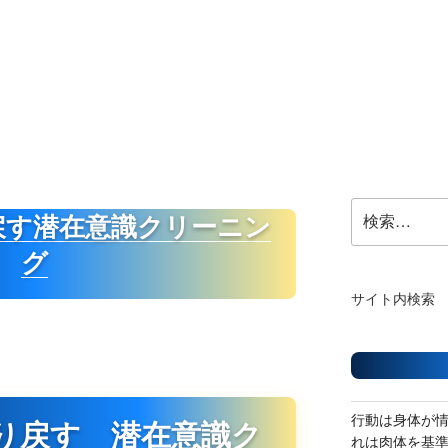
検
戻す潜在意識クリーニン
索:
グ
サイト内検索
行動は身体が
り戻す 潜在意識ク
れは肉体を基