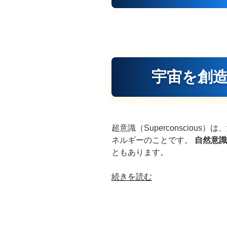
投
稿
が
見
え
な
宇宙を創
く
な
っ
た
ら
超意識（Superconscious）は、
こ
ネルギーのことです。
自然意識
こ
ともあります。
を
チ
“超
続きを読む
ェ
意
ッ
識
ク”
と
の
は”