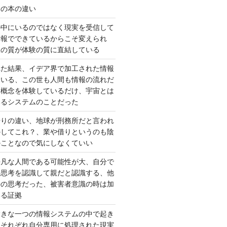
んの本の違い
の中にいるのではなく現実を受信して
情報でできているからこそ変えられ
択の質が体験の質に直結している
れた結果、イデア界で加工された情報
ている、この世も人間も情報の流れだ
は概念を体験しているだけ、宇宙とは
いるシステムのことだった
借りの違い、地球が刑務所だと言われ
かしてこれ？、業や借りというのも陰
のことなので気にしなくていい
平凡な人間である可能性が大、自分で
の思考を認識して親だと認識する、他
去の思考だった、被害者意識の時は加
いる証拠
大きな一つの情報システムの中で起き
はそれぞれ自分専用に処理された現実