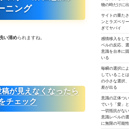
物の時だけに
ーニング
サイトの重た
ンとラズベリ
ぎてヤバイ
洗い清め
られますね。
感情移入をし
ベルの反応、
意識を台本に
いる
毎瞬の選択に
していること
の小さな選択
差が出る
投稿が見えなくなったら
意識の正体つ
をチェック
でいう「愛」
一切抵抗がな
意識レベルの
に無限の可能