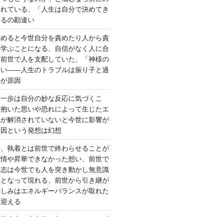
されている、「人生は自分で決めてき
あるの勘違い
責めると今世自分を責めたり人から責
を学ぶことになる、自信がなく人に合
ら前世で人を支配していた、「神様の
ない――人生のトラブルは振り子と過
ルが原因
第一歩は自分の妙な反応に気づくこ
く抱いた思いや恐れによって生じたエ
れが解消されていないと今世に影響が
原因という発想は幻想
ー、執着とは前世で終わらせることが
感情や昇華できなかった想い、前世で
た志は今世でも人を突き動かし無意識
応となって現れる、前世から引き継が
苦しみはエネルギーバランスが取れた
を迎える