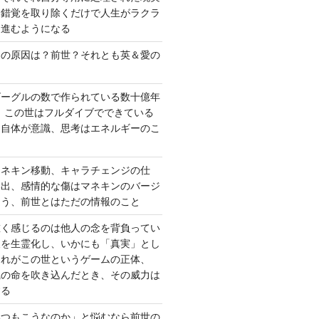
、錯覚を取り除くだけで人生がラクラ
に進むようになる
さの原因は？前世？それとも英＆愛の
ゴーグルの数で作られている数十億年
、この世はフルダイブでできている
間自体が意識、思考はエネルギーのこ
マネキン移動、キャラチェンジの仕
い出、感情的な傷はマネキンのバージ
違う、前世とはただの情報のこと
重く感じるのは他人の念を背負ってい
報を生霊化し、いかにも「真実」とし
これがこの世というゲームの正体、
識の命を吹き込んだとき、その威力は
する
いつもこうなのか」と悩むなら前世の