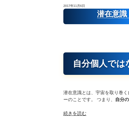
と
投
2017年11月6日
は”
稿
潜在意識
日:
の
自分個人では
潜在意識とは、宇宙を取り巻く
ーのことです。 つまり、
自分の
“潜
続きを読む
在
意