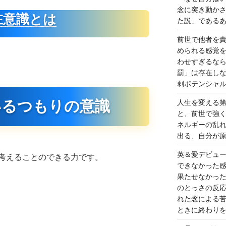
念に突き動か
在意識とは
た説」である
前世で他者を
められる感覚
わせすぎるな
罰」は存在し
剰ポテンシャ
いるつもりの意識
人生を変える
と、前世で強
ネルギーの乱
出る、自分が
英＆愛デビュ
考えることのできる力です。
できなかった
果たせなかっ
のとっさの反
れた念による
ときに終わり