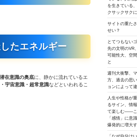
を生きている
クサックサク
サイトの重た
せい？
とてつもない
造したエネルギー
先の文明のVR
可能性大、空
と
週刊大衝撃、
潜在意識の奥底
に、静かに流れているエ
方、過去の思
・宇宙意識・超常意識
などといわれるこ
ョンによって
人生や性格が
るサイン、情
て楽しむ――
「感情」に意
爆発的に増大
「なぜ自分は