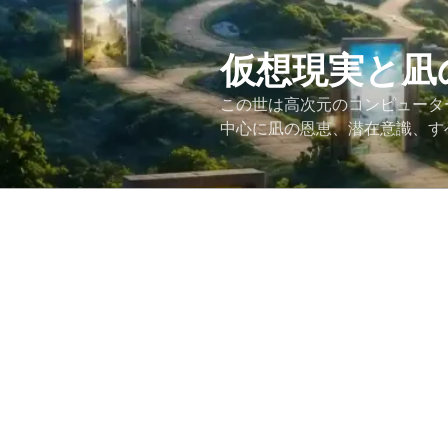
コ
ン
テ
仮想現実と凪
ン
この世は高次元のコンピュータ
ツ
中心に凪の恩恵、潜在意識、す
へ
ス
キ
ッ
プ