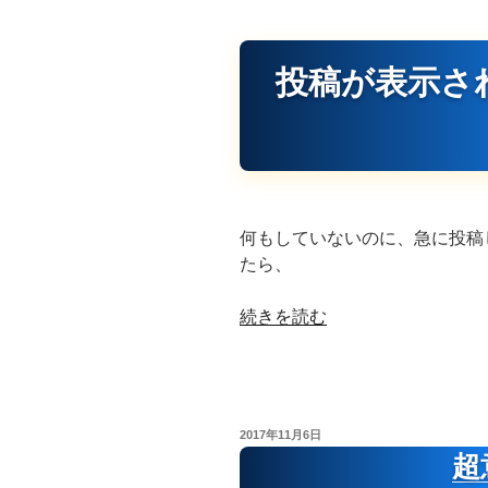
識
ク
リ
投稿が表示さ
ー
ニ
ン
グ”
の
何もしていないのに、急に投稿
たら、
“ワ
続きを読む
ー
ド
プ
レ
投
2017年11月6日
ス
稿
超
日:
で