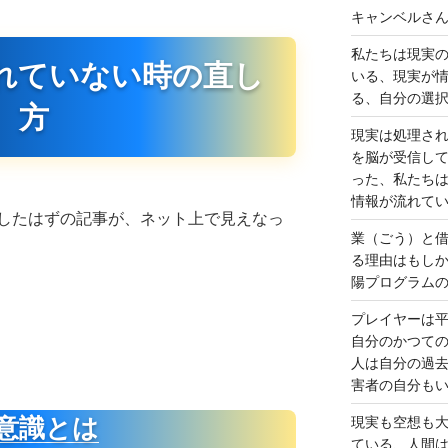
キャンベルさ
私たちは現実
れていない時の直し
いる、現実が
る、自分の選
方
現実は処理さ
を脳が受信し
った、私たち
情報が流れて
したはずの記事が、ネット上で見えなっ
業（ごう）と
る理由はもし
陽プログラム
プレイヤーは
自分のかつて
人は自分の過
害者の自分も
意識とは
現実も空想も
ている、人間