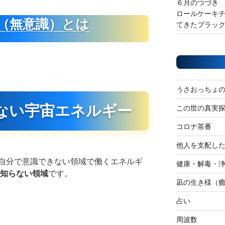
６月のつづき
ロールケーキ
（無意識）とは
てきたブラッ
うさおっちょ
ない宇宙エネルギー
この世の真実
コロナ茶番
他人を支配し
自分で意識できない領域で働くエネルギ
健康・解毒・
知らない領域
です。
凪の生き様（
占い
周波数