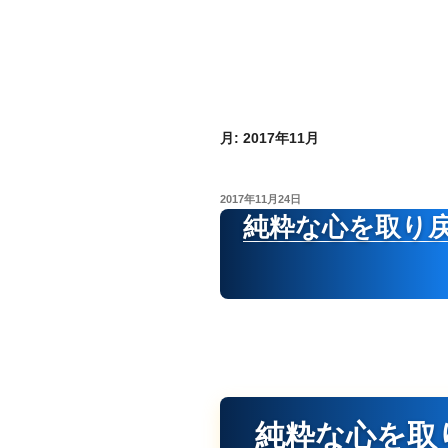
月:
2017年11月
投
2017年11月24日
稿
純粋な心を取り
日:
純粋な心を取