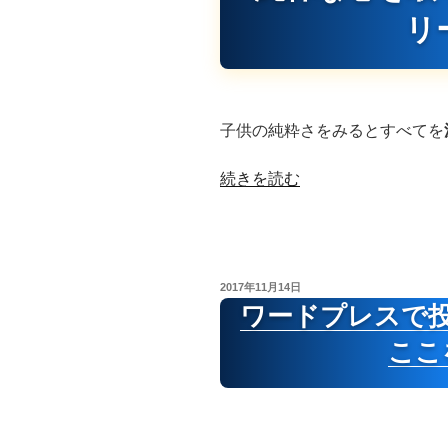
リ
子供の純粋さをみるとすべてを
“純
続きを読む
粋
な
心
を
投
2017年11月14日
取
稿
ワードプレスで
日:
り
ここ
戻
す
潜
在
意