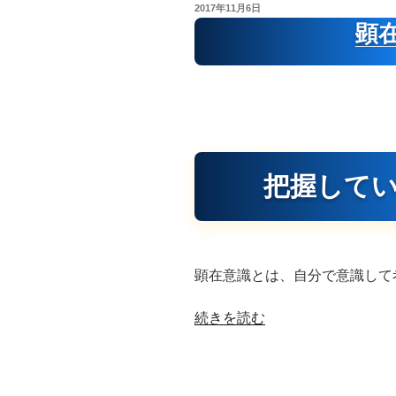
投
2017年11月6日
の
稿
顕
日:
把握して
顕在意識とは、自分で意識して
“顕
続きを読む
在
意
識