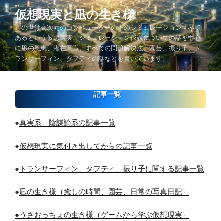
コ
仮想現実と凪の生き様
ン
この世は高次元のコンピューターの中のシミュレーション世界で
テ
あるという仮想現実、シミュレーション仮説についての話を中心
ン
に凪の恩恵、潜在意識、すべての問題解決法、園芸、振り子、ト
ツ
ランサーフィン、タフティの話などを書いています。
へ
ス
キ
記事一覧
ッ
プ
●
真実系、陰謀論系の記事一覧
●
仮想現実に気付き出してからの記事一覧
●
トランサーフィン、タフティ、振り子に関する記事一覧
●
凪の生き様（癒しの時間、園芸、日常の写真日記）
●うさおっちょの生き様（ゲームから学ぶ仮想現実）