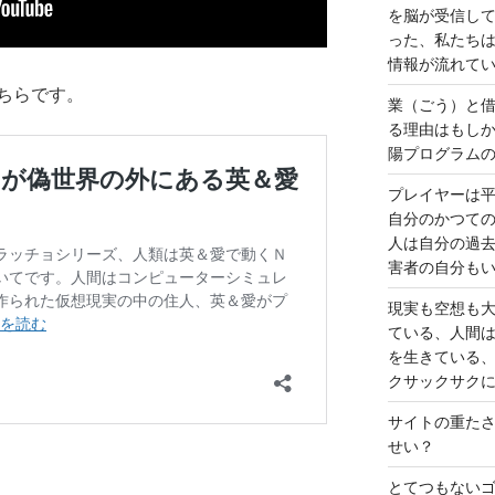
を脳が受信し
った、私たち
情報が流れて
ちらです。
業（ごう）と
る理由はもし
陽プログラム
プレイヤーは
自分のかつて
人は自分の過
害者の自分も
現実も空想も
ている、人間
を生きている
クサックサク
サイトの重た
せい？
とてつもない