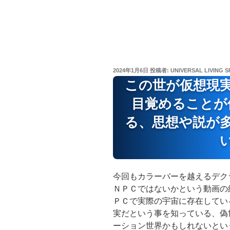
投
2024年1月6日
投稿者:
UNIVERSAL LIVING S
稿
この世が仮想現
日:
目覚めることが
る、思想や説が
今回もカラーバーを越えるデク
ＮＰＣではないかという動画の
ＰＣで実際の宇宙に存在してい
実だという事を知っている、偽
ーション世界かもしれないとい