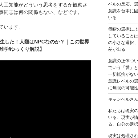
ベルの反応、
人工知能がどういう思考をするか観察さ
意識を台本に
事同志は何の関係もない、などです。
いる
ています。
毎瞬の選択に
していること
誕生した！人類はNPCなのか？｜この世界
の小さな選択
雑学/ゆっくり解説】
差が出る
意識の正体つ
でいう「愛」
一切抵抗がな
意識レベルの
に無限の可能
キャンベルさ
私たちは現実
いる、現実が
る、自分の選
現実は処理さ