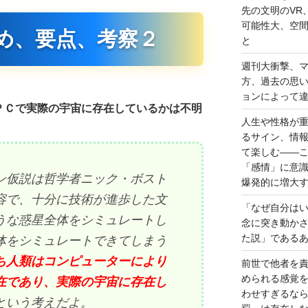
先の文明のVR
可能性大、空
め、要点、考察２
と
週刊大衝撃、
方、過去の思
ョンによって
ＰＣで実際の宇宙に存在しているかは不明
人生や性格が
るサイン、情
て楽しむ――
「感情」に意
ン仮説は哲学者ニック・ボスト
爆発的に増大
容で、十分に技術が進歩した文
「なぜ自分は
うな惑星全体をシミュレートし
念に突き動か
た説」である
体をシミュレートできてしまう
ち人類はコンピューターにより
前世で他者を
められる感覚
在であり、実際の宇宙に存在し
わせすぎるな
という考えだよ。