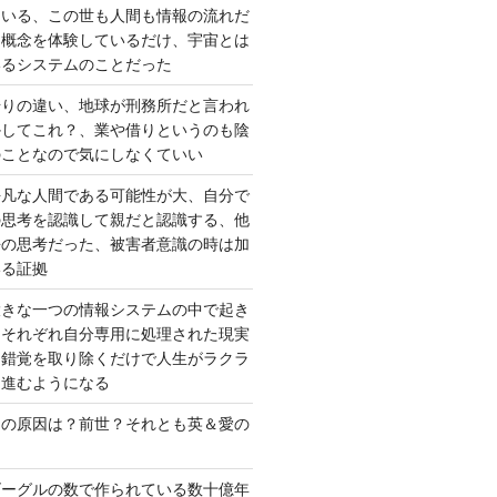
ている、この世も人間も情報の流れだ
は概念を体験しているだけ、宇宙とは
いるシステムのことだった
借りの違い、地球が刑務所だと言われ
かしてこれ？、業や借りというのも陰
のことなので気にしなくていい
平凡な人間である可能性が大、自分で
の思考を認識して親だと認識する、他
去の思考だった、被害者意識の時は加
いる証拠
大きな一つの情報システムの中で起き
はそれぞれ自分専用に処理された現実
、錯覚を取り除くだけで人生がラクラ
に進むようになる
さの原因は？前世？それとも英＆愛の
ゴーグルの数で作られている数十億年