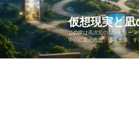
コ
ン
テ
仮想現実と凪
ン
この世は高次元のコンピュータ
ツ
中心に凪の恩恵、潜在意識、す
へ
ス
キ
ッ
プ