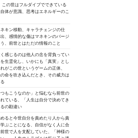
、この世はフルダイブでできている
間自体が意識、思考はエネルギーのこ
マネキン移動、キャラチェンジの仕
い出、感情的な傷はマネキンのバージ
違う、前世とはただの情報のこと
重く感じるのは他人の念を背負ってい
報を生霊化し、いかにも「真実」とし
これがこの世というゲームの正体、
識の命を吹き込んだとき、その威力は
する
いつもこうなのか」と悩むなら前世の
されている、「人生は自分で決めてき
あるの勘違い
責めると今世自分を責めたり人から責
を学ぶことになる、自信がなく人に合
ら前世で人を支配していた、「神様の