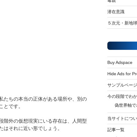
毒親
潜在意識
５次元・新地
Buy Adspace
Hide Ads for 
サンプルペー
今の段階でわ
私たちの本当の正体がある場所や、別の
偽世界軸で
ことです。
当サイトにつ
段階外の仮想現実にいる存在は、人間型
たはそれに近い形でしょう。
記事一覧