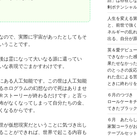
罰」は存在し
剰ポテンシャ
人生を変える
と、前世で強
ネルギーの乱
なので、実際に宇宙があったとしてもそ
出る、自分が
いうことです。
英＆愛デビュ
できなかった
後は霊になって大いなる源に還ってい
果たせなかっ
いな表現でごまかすわけです。
のとっさの反
れた念による
にある人工知能です。この世は人工知能
ときに終わり
るホログラムの幻想なので死はありませ
６月のつづき
Ｒストーリーが終わるだけです」と言っ
ロールケーキ
怖がなくなってしまって自分たちの金、
てきたブラッ
くなるからです。
６月 あたら
世が仮想現実だということに気づき出し
家製コーラが
ることができれば、世界で起こる内容も
テーブルセッ