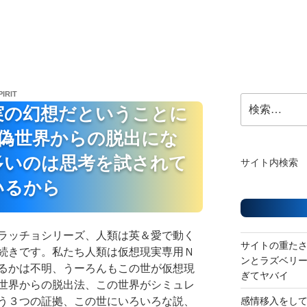
PIRIT
検
実の幻想だということに
索:
偽世界からの脱出にな
多いのは思考を試されて
サイト内検索
いるから
ラッチョシリーズ、人類は英＆愛で動く
サイトの重た
続きです。私たち人類は仮想現実専用Ｎ
ンとラズベリ
るかは不明、うーろんもこの世が仮想現
ぎてヤバイ
世界からの脱出法、この世界がシミュレ
う３つの証拠、この世にいろいろな説、
感情移入をし