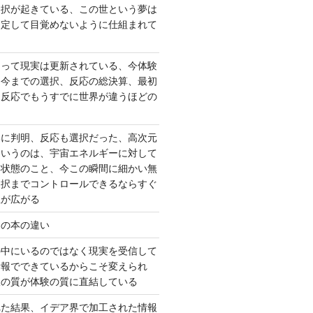
選択が起きている、この世という夢は
固定して目覚めないように仕組まれて
よって現実は更新されている、今体験
は今までの選択、反応の総決算、最初
、反応でもうすでに世界が違うほどの
いに判明、反応も選択だった、高次元
というのは、宇宙エネルギーに対して
い状態のこと、今この瞬間に細かい無
選択までコントロールできるならすぐ
性が広がる
んの本の違い
の中にいるのではなく現実を受信して
情報でできているからこそ変えられ
択の質が体験の質に直結している
れた結果、イデア界で加工された情報