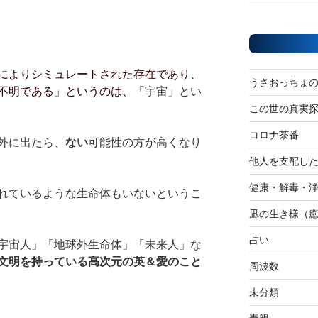
によりシミュレートされた存在であり、
うさおっちょ
不明である」というのは、
「宇宙」とい
この世の真実
コロナ茶番
外に出たら、
ない
可能性の方が高くなり
他人を支配し
健康・解毒・
れているような生命体もいないというこ
凪の生き様（
占い
宇宙人」「地球外生命体」「未来人」な
文明を持っている高次元の英＆愛のこと
周波数
未分類