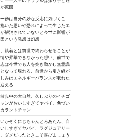
ない――人生のトラブルは振り子と過
ルが原因
第一歩は自分の妙な反応に気づくこ
く抱いた思いや恐れによって生じたエ
れが解消されていないと今世に影響が
原因という発想は幻想
ー、執着とは前世で終わらせることが
感情や昇華できなかった想い、前世で
た志は今世でも人を突き動かし無意識
応となって現れる、前世から引き継が
苦しみはエネルギーバランスが取れた
を迎える
 散歩中の大自然、久しぶりのイチゴ
チャンがおいしすぎてヤバイ、色づい
クカラントチャン
しいかぞくにじちゃんとろあたん、自
おいしすぎてヤバイ、ラグジュアリー
ト、ダメだったときこそ喜びましょう