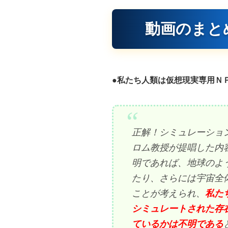
動画のまと
●私たち人類は仮想現実専用Ｎ
正解！シミュレーショ
ロム教授が提唱した内
明であれば、地球のよ
たり、さらには宇宙全
ことが考えられ、
私た
シミュレートされた存
ているかは不明である