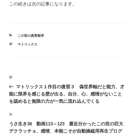
この続きは次の記事になります。
カ
この世の真実探求
テ
タ
マトリックス
ゴ
グ
リ
ー
投
前
前
稿
の
マトリックス１作目の復習３ 偽世界軸だと能力、才
ナ
投
能に限界を感じる壁が出る、自分、心、感情がないこと
ビ
稿
を認めると無限の力が一気に流れ込んでくる
ゲ
次
次
ー
の
シ
うさ生き36 動画113～123 最近分かったこの世の巨大
投
デクラッチョ、感情、本能こそが自動操縦用再生プログ
ョ