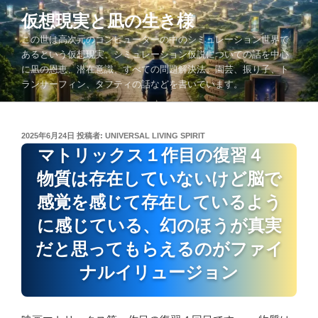
コ
仮想現実と凪の生き様
ン
この世は高次元のコンピューターの中のシミュレーション世界で
テ
あるという仮想現実、シミュレーション仮説についての話を中心
ン
に凪の恩恵、潜在意識、すべての問題解決法、園芸、振り子、ト
ツ
ランサーフィン、タフティの話などを書いています。
へ
ス
キ
投
2025年6月24日
投稿者:
UNIVERSAL LIVING SPIRIT
ッ
稿
マトリックス１作目の復習４
プ
日:
物質は存在していないけど脳で
感覚を感じて存在しているよう
に感じている、幻のほうが真実
だと思ってもらえるのがファイ
ナルイリュージョン