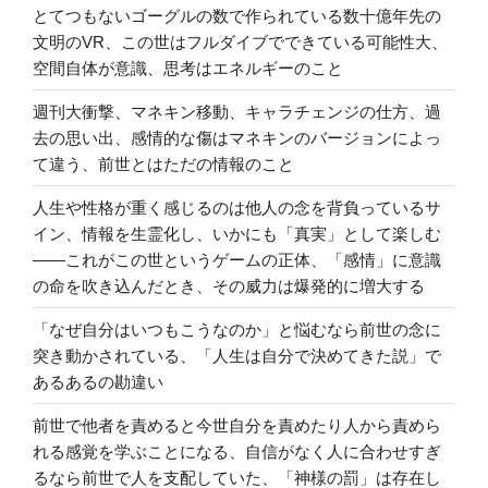
とてつもないゴーグルの数で作られている数十億年先の
文明のVR、この世はフルダイブでできている可能性大、
空間自体が意識、思考はエネルギーのこと
週刊大衝撃、マネキン移動、キャラチェンジの仕方、過
去の思い出、感情的な傷はマネキンのバージョンによっ
て違う、前世とはただの情報のこと
人生や性格が重く感じるのは他人の念を背負っているサ
イン、情報を生霊化し、いかにも「真実」として楽しむ
――これがこの世というゲームの正体、「感情」に意識
の命を吹き込んだとき、その威力は爆発的に増大する
「なぜ自分はいつもこうなのか」と悩むなら前世の念に
突き動かされている、「人生は自分で決めてきた説」で
あるあるの勘違い
前世で他者を責めると今世自分を責めたり人から責めら
れる感覚を学ぶことになる、自信がなく人に合わせすぎ
るなら前世で人を支配していた、「神様の罰」は存在し