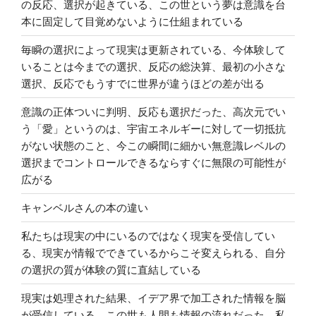
起
度
の反応、選択が起きている、この世という夢は意識を台
き
と
本に固定して目覚めないように仕組まれている
て
し
毎瞬の選択によって現実は更新されている、今体験して
い
て
いることは今までの選択、反応の総決算、最初の小さな
る、
使
選択、反応でもうすでに世界が違うほどの差が出る
素
わ
晴
れ
意識の正体ついに判明、反応も選択だった、高次元でい
ら
て
う「愛」というのは、宇宙エネルギーに対して一切抵抗
し
い
がない状態のこと、今この瞬間に細かい無意識レベルの
い
る
選択までコントロールできるならすぐに無限の可能性が
凪
だ
広がる
の
け”
恩
の
キャンベルさんの本の違い
恵
私たちは現実の中にいるのではなく現実を受信してい
と
る、現実が情報でできているからこそ変えられる、自分
厳
の選択の質が体験の質に直結している
し
さ
現実は処理された結果、イデア界で加工された情報を脳
の
が受信している、この世も人間も情報の流れだった、私