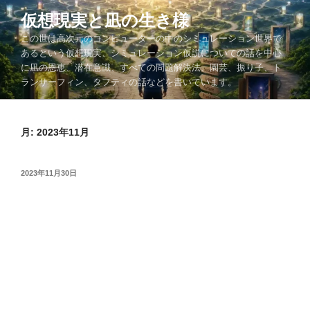
コ
仮想現実と凪の生き様
ン
この世は高次元のコンピューターの中のシミュレーション世界で
テ
あるという仮想現実、シミュレーション仮説についての話を中心
ン
に凪の恩恵、潜在意識、すべての問題解決法、園芸、振り子、ト
ツ
ランサーフィン、タフティの話などを書いています。
へ
ス
キ
月:
2023年11月
ッ
プ
投
2023年11月30日
稿
日: