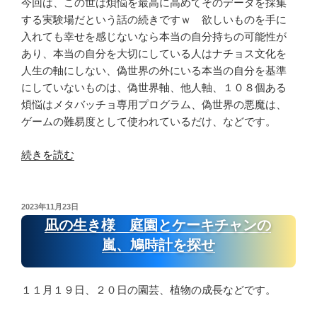
の
今回は、この世は煩悩を最高に高めてそのデータを採集
っ
ン
大
を
接
する実験場だという話の続きですｗ 欲しいものを手に
て
パ
き
上
続
入れても幸せを感じないなら本当の自分持ちの可能性が
金
イ
い
げ
の
あり、本当の自分を大切にしている人はナチョス文化を
に
チ
ダ
る
仕
人生の軸にしない、偽世界の外にいる本当の自分を基準
頼
ャ
イ
た
方”
にしていないものは、偽世界軸、他人軸、１０８個ある
ら
ン、
コ
め
の
煩悩はメタバッチョ専用プログラム、偽世界の悪魔は、
な
ひ
ン
の
ゲームの難易度として使われているだけ、などです。
い
よ
チ
プ
サ
こ
ャ
ロ
“本
続きを読む
バ
豆
ン
グ
当
イ
の
を
ラ
の
バ
フ
収
ム”
自
投
2023年11月23日
ル
ァ
穫
の
稿
分
凪の生き様 庭園とケーキチャンの
生
ラ
日:
し
以
嵐、鳩時計を探せ
活
フ
て
外
が
ェ
味
は
で
ル
噌
偽
１１月１９日、２０日の園芸、植物の成長などです。
き
カ
汁、
世
る