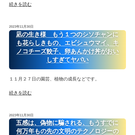
“凪
続きを読む
の
生
き
投
2023年11月30日
稿
様
凪の生き様 もう１つのシソチャンに
日:
揚
も花らしきもの、エビシュウマイ、キ
げ
ノコチーズ餃子、卵あんかけ丼がおい
な
しすぎてヤバい
い
春
巻
１１月２７日の園芸、植物の成長などです。
き
を
“凪
続きを読む
ケ
の
チ
生
ャ
き
投
2023年11月30日
ッ
稿
様
五感は、偽物に騙される、もうすでに
日:
プ
も
何万年もの先の文明のテクノロジーの
で