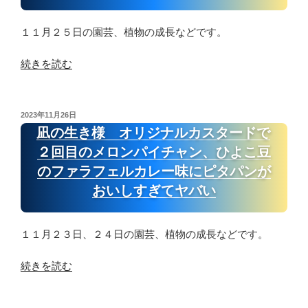
文
の
が
明
屋
お
１１月２５日の園芸、植物の成長などです。
の
根
い
テ
崩
し
“凪
続きを読む
ク
壊、
す
の
ノ
パ
ぎ
生
ロ
ン
て
き
投
2023年11月26日
ジ
オ
稿
ヤ
様
凪の生き様 オリジナルカスタードで
ー
シ
日:
バ
ピ
２回目のメロンパイチャン、ひよこ豆
の
ョ
い”
ロ
最
のファラフェルカレー味にピタパンが
コ
の
シ
新
ラ
おいしすぎてヤバい
キ
ゲ
が
が
ー
お
お
１１月２３日、２４日の園芸、植物の成長などです。
ム
い
い
の
し
し
“凪
続きを読む
中
す
す
の
に
ぎ
ぎ
生
い
て