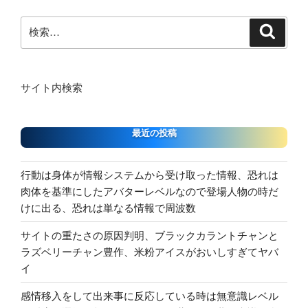
ー
の
ペ
を
跡
チ
ジ
検
探
を
ョ
検
ー
索
索:
せ”
起
専
ジ
の
こ
用
送
し
プ
り
サイト内検索
た
ロ
う
グ
さ
ラ
最近の投稿
お
ム、
さ
悪
行動は身体が情報システムから受け取った情報、恐れは
ん、
魔
肉体を基準にしたアバターレベルなので登場人物の時だ
全
は
けに出る、恐れは単なる情報で周波数
員
ゲ
毎
ー
サイトの重たさの原因判明、ブラックカラントチャンと
秒
ム
ラズベリーチャン豊作、米粉アイスがおいしすぎてヤバ
最
の
イ
善
難
が
易
感情移入をして出来事に反応している時は無意識レベル