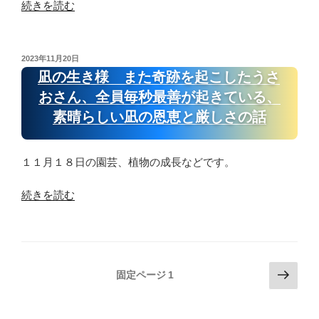
レ
ム
“凪
続きを読む
界
と
ー
サ
の
軸
自
味
カ
生
の
動
に
と
き
他
投
2023年11月20日
的
ピ
メ
稿
様
人
凪の生き様 また奇跡を起こしたうさ
に
日:
タ
ロ
庭
軸、
おさん、全員毎秒最善が起きている、
金
パ
ン
園
１
素晴らしい凪の恩恵と厳しさの話
が
ン
パ
と
０
増
が
イ
ケ
８
え
お
が
ー
個
１１月１８日の園芸、植物の成長などです。
る
い
お
キ
あ
凪
し
い
チ
“凪
る
続きを読む
の
す
し
ャ
の
煩
恩
ぎ
す
ン
生
悩
恵
て
ぎ
の
き
は
の
ヤ
て
嵐、
様
メ
投
次
話”
バ
固定ページ
1
ヤ
鳩
ま
タ
の
の
稿
い”
バ
時
た
バ
ペ
の
の
い”
計
奇
ッ