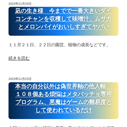
て
き
る、
投
2023年11月24日
ヤ
ヤ
稿
様
凪の生き様 今までで一番大きいダイ
過
バ
日:
バ
オ
去
コンチャンを収穫して味噌汁、ムサカ
い、
い、
リ
と
全
とメロンパイがおいしすぎてヤバい
物
ジ
未
知
を
ナ
来
全
大
ル
と
１１月２１日、２２日の園芸、植物の成長などです。
能、
切
カ
い
無
に
ス
“凪
う
続きを読む
限
し
タ
の
言
の
て
ー
生
葉
宝
知
ド
き
も
投
2023年11月23日
庫
恵、
で
稿
様
ゲ
本当の自分以外は偽世界軸の他人軸、
の
ア
日:
２
今
ー
１０８個ある煩悩はメタバッチョ専用
第
イ
回
ま
ム
五
プログラム、悪魔はゲームの難易度と
デ
目
で
の
階
して使われているだけ
ア
の
で
難
層
を
メ
一
易
と
使
ロ
番
度