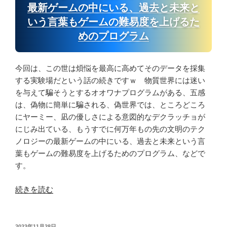
う
最新ゲームの中にいる、過去と未来と
食
１
いう言葉もゲームの難易度を上げるた
べ
つ
る
めのプログラム
の
と
シ
お
ソ
今回は、この世は煩悩を最高に高めてそのデータを採集
い
チ
する実験場だという話の続きですｗ 物質世界には迷い
し
ャ
を与えて騙そうとするオオワナプログラムがある、五感
す
ン
は、偽物に簡単に騙される、偽世界では、ところどころ
ぎ
に
にヤーミー、凪の優しさによる意図的なデクラッチョが
て
も
にじみ出ている、もうすでに何万年もの先の文明のテク
ヤ
花
ノロジーの最新ゲームの中にいる、過去と未来という言
バ
ら
葉もゲームの難易度を上げるためのプログラム、などで
い、
し
す。
簡
き
単
も
“五
続きを読む
に
の、
感
３
エ
は、
０
ビ
偽
投
2023年11月28日