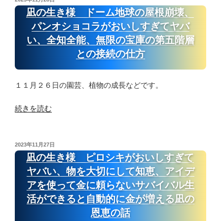
時
シ
稿
物
凪の生き様 ドーム地球の屋根崩壊、
間
ュ
日:
に
パンオショコラがおいしすぎてヤバ
断
ウ
騙
食
い、全知全能、無限の宝庫の第五階層
マ
さ
を
イ、
との接続の仕方
れ
す
キ
る、
る
ノ
も
１１月２６日の園芸、植物の成長などです。
方
コ
う
法”
チ
す
“凪
続きを読む
の
ー
で
の
ズ
に
生
餃
何
き
投
2023年11月27日
子、
万
稿
様
凪の生き様 ピロシキがおいしすぎて
卵
日:
年
ド
ヤバい、物を大切にして知恵、アイデ
あ
も
ー
ん
アを使って金に頼らないサバイバル生
の
ム
か
活ができると自動的に金が増える凪の
先
地
け
の
恩恵の話
球
丼