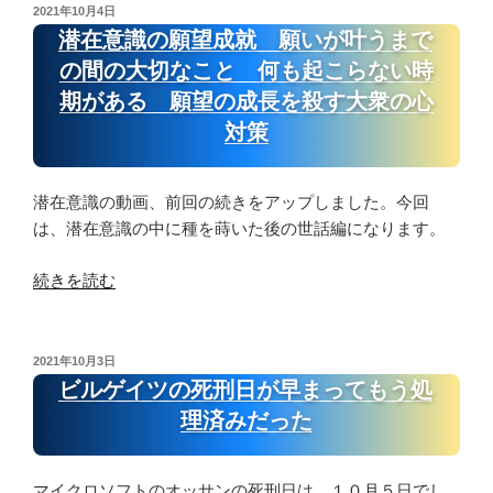
ー
ト
投
2021年10月4日
ド
稿
占
潜在意識の願望成就 願いが叶うまで
日:
別
い
の間の大切なこと 何も起こらない時
解
コ
期がある 願望の成長を殺す大衆の心
説
ロ
対策
⑬
ナ
第
茶
１
番
潜在意識の動画、前回の続きをアップしました。今回
２
の
は、潜在意識の中に種を蒔いた後の世話編になります。
ハ
真
ウ
相
“潜
続きを読む
ス
カ
在
気
ー
意
づ
ド
識
投
2021年10月3日
い
別
稿
の
ビルゲイツの死刑日が早まってもう処
て
日:
解
願
理済みだった
い
説
望
な
⑫
成
い
第
就
マイクロソフトのオッサンの死刑日は、１０月５日でし