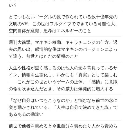
い？
とてつもないゴーグルの数で作られている数十億年先の
文明のVR、この世はフルダイブでできている可能性大、
空間自体が意識、思考はエネルギーのこと
週刊大衝撃、マネキン移動、キャラチェンジの仕方、過
去の思い出、感情的な傷はマネキンのバージョンによっ
て違う、前世とはただの情報のこと
人生や性格が重く感じるのは他人の念を背負っているサ
イン、情報を生霊化し、いかにも「真実」として楽しむ
――これがこの世というゲームの正体、「感情」に意識
の命を吹き込んだとき、その威力は爆発的に増大する
「なぜ自分はいつもこうなのか」と悩むなら前世の念に
突き動かされている、「人生は自分で決めてきた説」で
あるあるの勘違い
前世で他者を責めると今世自分を責めたり人から責めら