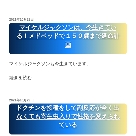
新
三
浦
投
2021年10月29日
稿
春
マイケルジャクソンは、今生きてい
日:
馬
る！メドベッドで１５０歳まで延命計
情
画
報！
普
通
マイケルジャクソンも今生きています。
に
生
“マ
続きを読む
き
イ
て
ケ
い
ル
投
2021年10月29日
る
稿
ジ
ドクチンを接種をして副反応が全く出
日:
の
ャ
なくても寄生虫入りで性格を変えられ
で
ク
ている
心
ソ
配
ン