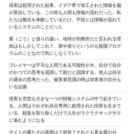
の
現実は処理された結果、イデア界で加工された情報を脳
心
が受信している、この世も人間も情報の流れだった、私
対
たちは概念を体験しているだけ、宇宙とは情報が流れて
策”
いるシステムのことだった
の
業（ごう）と借りの違い、地球が刑務所だと言われる理
由はもしかしてこれ？、業や借りというのも陰陽プログ
ラムのことなので気にしなくていい
プレイヤーは平凡な人間である可能性が大、自分で自分
のかつての思考を認識して親だと認識する、他人は自分
の過去の思考だった、被害者意識の時は加害者の自分も
いる証拠
現実も空想も大きな一つの情報システムの中で起きてい
る、人間はそれぞれ自分専用に処理された現実を生きて
いる、錯覚を取り除くだけで人生がラクラクサックサク
に進むようになる
サイトの重たさの原因は？前世？それとも英＆愛のせ