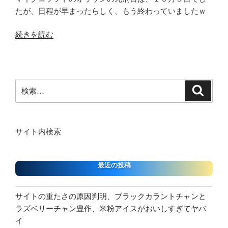
こ
１
願
たが、日程が早まったらしく、もう終わっていましたｗ
と、
１
い
盲
ハ
“ビ
続きを読む
が
点、
ウ
ル
叶
知
ス
ゲ
う
ら
ソ
イ
ま
な
ー
ツ
で
検
検
い
ド
の
索
の
索:
世
の
死
間
界
８
刑
の
カ
ホ
日
サイト内検索
大
ッ
ロ
が
切
プ
ス
早
な
の
最近の投稿
コ
ま
こ
１
ー
っ
と
０
プ
て
何
サイトの重たさの原因判明、ブラックカラントチャンと
コ
ス
も
も
ラズベリーチャン豊作、米粉アイスがおいしすぎてヤバ
ロ
プ
う
起
イ
ナ
レ