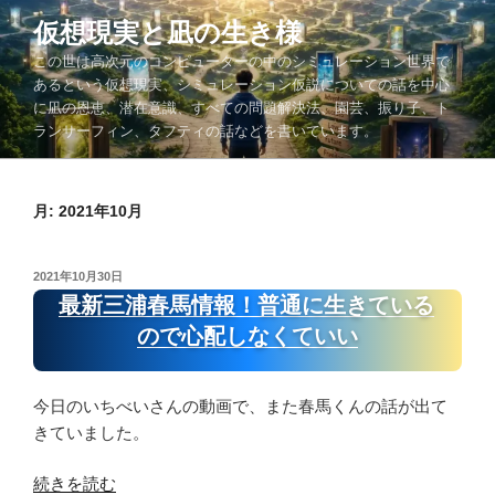
コ
仮想現実と凪の生き様
ン
この世は高次元のコンピューターの中のシミュレーション世界で
テ
あるという仮想現実、シミュレーション仮説についての話を中心
ン
に凪の恩恵、潜在意識、すべての問題解決法、園芸、振り子、ト
ツ
ランサーフィン、タフティの話などを書いています。
へ
ス
キ
月:
2021年10月
ッ
プ
投
2021年10月30日
稿
最新三浦春馬情報！普通に生きている
日:
ので心配しなくていい
今日のいちべいさんの動画で、また春馬くんの話が出て
きていました。
“最
続きを読む