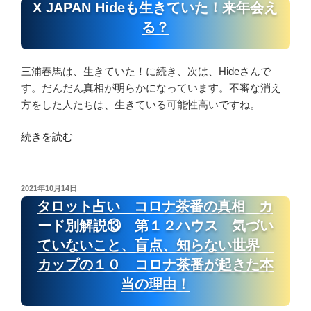
稿
ブ
で
く
X JAPAN Hideも生きていた！来年会え
日:
ジ
延
出
る？
ョ
命
な
ブ
計
く
ズ
三浦春馬は、生きていた！に続き、次は、Hideさんで
画”
て
は
す。だんだん真相が明らかになっています。不審な消え
の
も
今
方をした人たちは、生きている可能性高いですね。
寄
生
生
“X
続きを読む
き
虫
JAPAN
て
入
Hide
い
り
も
る、
で
投
2021年10月14日
稿
生
実
タロット占い コロナ茶番の真相 カ
性
日:
き
は
格
ード別解説⑬ 第１２ハウス 気づい
て
ジ
を
ていないこと、盲点、知らない世界
い
ョ
変
カップの１０ コロナ茶番が起きた本
た！
ン
え
当の理由！
来
レ
ら
年
ノ
れ