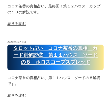
会
ン
て
コロナ茶番の真相占い、最終回！第１２ハウス カップ
え
だ
い
の１０の解説です。
る？”
っ
る”
の
た？”
の
“タ
続きを読む
の
ロ
ッ
ト
投
2021年10月8日
稿
占
タロット占い コロナ茶番の真相 カ
日:
い
ード別解説⑫ 第１１ハウス ソード
コ
の８ ホロスコープスプレッド
ロ
ナ
茶
コロナ茶番の真相占い、第１１ハウス ソードの８解説
番
です。
の
真
“タ
続きを読む
相
ロ
カ
ッ