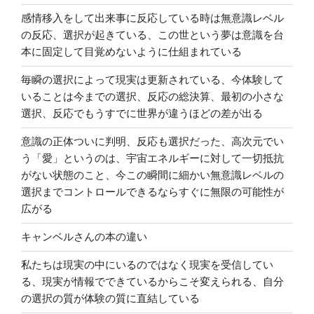
処
こ
茶
ッ
感情移入をして出来事に反応している時は無意識レベル
理
ら
番
ド”
の反応、選択が起きている、この世という夢は意識を台
済
な
が
の
本に固定して目覚めないように仕組まれている
み
い
起
だ
時
毎瞬の選択によって現実は更新されている、今体験して
き
っ
期
いることは今までの選択、反応の総決算、最初の小さな
た
た”
が
選択、反応でもうすでに世界が違うほどの差が出る
本
の
あ
当
る
意識の正体ついに判明、反応も選択だった、高次元でい
の
願
う「愛」というのは、宇宙エネルギーに対して一切抵抗
理
望
がない状態のこと、今この瞬間に細かい無意識レベルの
由！”
の
選択までコントロールできるならすぐに無限の可能性が
の
成
広がる
長
キャンベルさんの本の違い
を
殺
私たちは現実の中にいるのではなく現実を受信してい
す
る、現実が情報でできているからこそ変えられる、自分
大
の選択の質が体験の質に直結している
衆