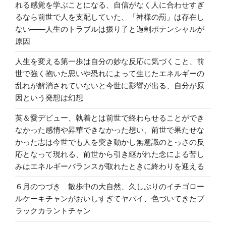
れる感覚を学ぶことになる、自信がなく人に合わせすぎ
るなら前世で人を支配していた、「神様の罰」は存在し
ない――人生のトラブルは振り子と過剰ポテンシャルが
原因
人生を変える第一歩は自分の妙な反応に気づくこと、前
世で強く抱いた思いや恐れによって生じたエネルギーの
乱れが解消されていないと今世に影響が出る、自分が原
因という発想は幻想
英＆愛デビュー、執着とは前世で終わらせることができ
なかった感情や昇華できなかった想い、前世で果たせな
かった志は今世でも人を突き動かし無意識のとっさの反
応となって現れる、前世から引き継がれた念による苦し
みはエネルギーバランスが取れたときに終わりを迎える
６月のつづき 散歩中の大自然、久しぶりのイチゴロー
ルケーキチャンがおいしすぎてヤバイ、色づいてきたブ
ラックカラントチャン