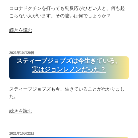
し
は、
コロナドクチンを打っても副反応がひどい人と、何も起
な
今
こらない人がいます。その違いは何でしょうか？
く
生
て
き
“ド
続きを読む
い
て
ク
い”
い
チ
の
る！
ン
投
2021年10月29日
メ
稿
を
スティーブジョブズは今生きている、
日:
ド
接
実はジョンレノンだった？
ベ
種
ッ
を
ド
し
スティーブジョブズも今、生きていることがわかりまし
で
て
た。
１
副
“ス
５
続きを読む
反
テ
０
応
ィ
歳
が
ー
ま
全
投
2021年10月22日