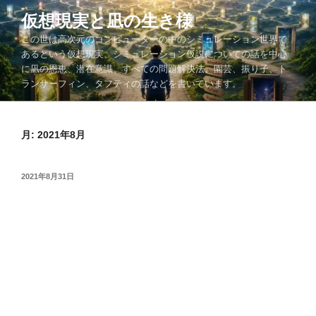
コ
仮想現実と凪の生き様
ン
この世は高次元のコンピューターの中のシミュレーション世界で
テ
あるという仮想現実、シミュレーション仮説についての話を中心
ン
に凪の恩恵、潜在意識、すべての問題解決法、園芸、振り子、ト
ツ
ランサーフィン、タフティの話などを書いています。
へ
ス
キ
月:
2021年8月
ッ
プ
投
2021年8月31日
稿
日: