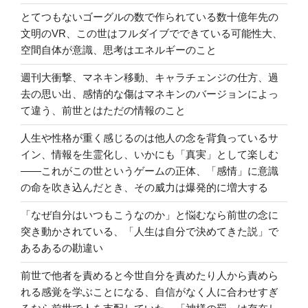
とてつもないゴーグルの数で作られている数十億年先の
文明のVR、この世はフルダイブでできている可能性大、
空間自体が意識、思考はエネルギーのこと
週刊大衝撃、マネキン移動、キャラチェンジの仕方、過
去の思い出、感情的な傷はマネキンのバージョンによっ
て違う、前世とはただの情報のこと
人生や性格が重く感じるのは他人の念を背負っているサ
イン、情報を生霊化し、いかにも「真実」として楽しむ
――これがこの世というゲームの正体、「感情」に意識
の命を吹き込んだとき、その威力は爆発的に増大する
「なぜ自分はいつもこうなのか」と悩むなら前世の念に
突き動かされている、「人生は自分で決めてきた説」で
あるあるの勘違い
前世で他者を責めると今世自分を責めたり人から責めら
れる感覚を学ぶことになる、自信がなく人に合わせすぎ