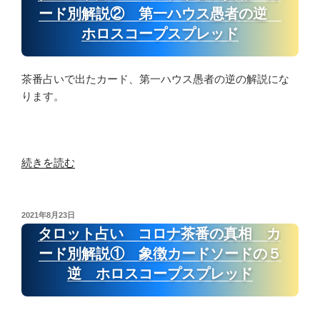
日:
る
い
ード別解説② 第一ハウス愚者の逆
小
コ
ホロスコープスプレッド
さ
ロ
な
ナ
こ
茶
茶番占いで出たカード、第一ハウス愚者の逆の解説にな
と
番
ります。
が
の
大
真
き
相
な
カ
“タ
続きを読む
鍵”
ー
ロ
の
ド
ッ
別
ト
投
2021年8月23日
稿
解
占
タロット占い コロナ茶番の真相 カ
日:
説
い
ード別解説① 象徴カードソードの５
③
コ
逆 ホロスコープスプレッド
第
ロ
二
ナ
ハ
茶