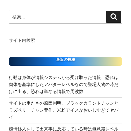
刃
き
ス
ー
ペ
物
時！”
コ
ジ
検
を
検
ー
の
ー
索
索:
振
ジ
プ
り
ス
送
回
プ
り
サイト内検索
し
レ
た
ッ
事
ド”
最近の投稿
件
の
も
行動は身体が情報システムから受け取った情報、恐れは
や
肉体を基準にしたアバターレベルなので登場人物の時だ
ら
けに出る、恐れは単なる情報で周波数
せ”
の
サイトの重たさの原因判明、ブラックカラントチャンと
ラズベリーチャン豊作、米粉アイスがおいしすぎてヤバ
イ
感情移入をして出来事に反応している時は無意識レベル