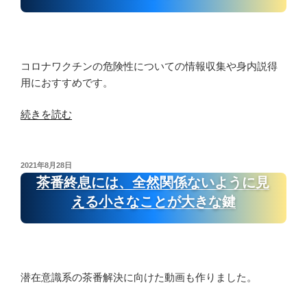
ポ
説
ー
④
ト
第
義
三
コロナワクチンの危険性についての情報収集や身内説得
務
ハ
用におすすめです。
化
ウ
に
ス
“ド
続きを読む
な
ソ
ク
る
ー
チ
前
ド
ン
に
投
2021年8月28日
の
稿
の
茶番終息には、全然関係ないように見
阻
ペ
日:
や
止
える小さなことが大きな鍵
イ
ば
す
ジ
さ
る
逆、
が
方
ペ
わ
法”
ン
潜在意識系の茶番解決に向けた動画も作りました。
か
の
タ
る
ク