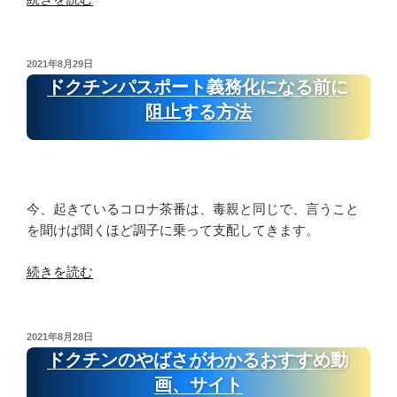
負
ロ
け
ッ
て
ト
投
2021年8月29日
い
稿
占
ドクチンパスポート義務化になる前に
日:
る
い
阻止する方法
だ
コ
け”
ロ
の
ナ
茶
今、起きているコロナ茶番は、毒親と同じで、言うこと
番
を聞けば聞くほど調子に乗って支配してきます。
の
真
“ド
続きを読む
相
ク
カ
チ
ー
ン
ド
投
2021年8月28日
稿
パ
ドクチンのやばさがわかるおすすめ動
別
日:
ス
解
画、サイト