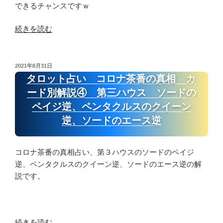
できるチャンスですｗ
“コ
続きを読む
ロ
ナ
茶
投
2021年8月31日
稿
番
タロット占い コロナ茶番の真相 カ
日:
は、
ード別解説④ 第三ハウス ソードの
毒
ペイジ逆、ペンタクルスのクイーン
親
逆、ソードのエース逆
問
題
と
コロナ茶番の真相占い、第３ハウスのソードのペイジ
全
逆、ペンタクルスのクイーン逆、ソードのエース逆の解
く
説です。
同
じ！
圧
で
“タ
続きを読む