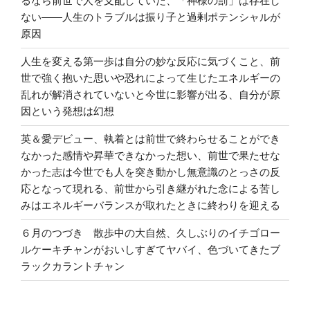
るなら前世で人を支配していた、「神様の罰」は存在し
ない――人生のトラブルは振り子と過剰ポテンシャルが
原因
人生を変える第一歩は自分の妙な反応に気づくこと、前
世で強く抱いた思いや恐れによって生じたエネルギーの
乱れが解消されていないと今世に影響が出る、自分が原
因という発想は幻想
英＆愛デビュー、執着とは前世で終わらせることができ
なかった感情や昇華できなかった想い、前世で果たせな
かった志は今世でも人を突き動かし無意識のとっさの反
応となって現れる、前世から引き継がれた念による苦し
みはエネルギーバランスが取れたときに終わりを迎える
６月のつづき 散歩中の大自然、久しぶりのイチゴロー
ルケーキチャンがおいしすぎてヤバイ、色づいてきたブ
ラックカラントチャン