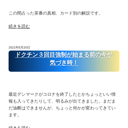
ウ
番
ス
の
この間占った茶番の真相、カード別の解説です。
法
真
王
相
“タ
続きを読む
の
カ
ロ
逆
ー
ッ
ホ
ド
ト
投
2021年8月20日
稿
ロ
別
占
ドクチン３回目強制が始まる前の今が
日:
ス
解
い
気づき時！
コ
説
コ
ー
②
ロ
プ
第
ナ
ス
一
茶
最近デンマークがコロナを終了したとかちょっといい情
プ
ハ
番
報も入ってきたりして、明るみが出てきました。まだま
レ
ウ
の
だ油断はできませんが、ちょっと何かが変わってきてい
ッ
ス
真
ます。
ド”
愚
相
の
者
カ
“ド
続きを読む