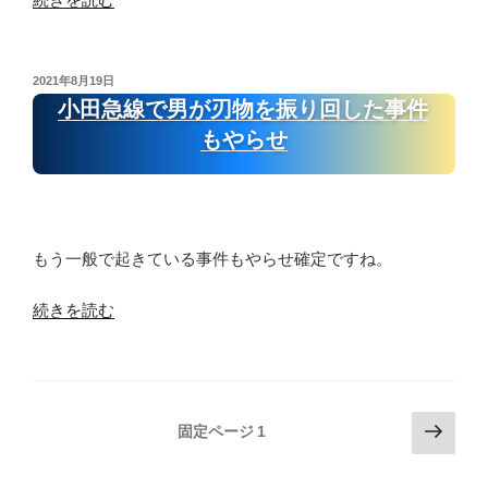
の
ー
ク
逆
ド
チ
ホ
別
ン
ロ
解
投
2021年8月19日
稿
３
小田急線で男が刃物を振り回した事件
ス
説
日:
回
コ
①
もやらせ
目
ー
象
強
プ
徴
制
ス
カ
が
プ
ー
もう一般で起きている事件もやらせ確定ですね。
始
レ
ド
ま
ッ
ソ
“小
続きを読む
る
ド”
ー
田
前
の
ド
急
の
の
線
今
５
で
が
逆
投
次
固定ページ
1
男
気
ホ
の
稿
が
づ
ロ
ペ
の