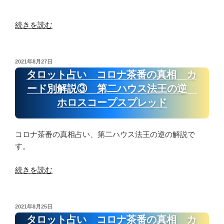
お
ル
す
ス
“茶
続きを読む
す
の
番
め
ク
終
動
イ
息
投
画、
2021年8月27日
ー
稿
に
タロット占い コロナ茶番の真相 カ
サ
ン
日:
は、
イ
ード別解説③ 第二ハウス法王の逆
逆、
全
ト”
ホロスコープスプレッド
ソ
然
の
ー
関
ド
係
コロナ茶番の真相占い、第二ハウス法王の逆の解説で
の
な
す。
エ
い
ー
よ
“タ
続きを読む
ス
う
ロ
逆”
に
ッ
の
見
ト
投
2021年8月25日
え
稿
占
タロット占い コロナ茶番の真相 カ