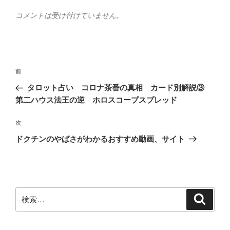
コメントは受け付けていません。
投
前
前
稿
の
タロット占い コロナ茶番の真相 カード別解説③
ナ
投
第二ハウス法王の逆 ホロスコープスプレッド
ビ
稿
ゲ
次
次
の
ー
ドクチンのやばさがわかるおすすめ動画、サイト
投
シ
稿
ョ
ン
検
検
索
索: