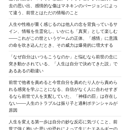
去の思い出、感情的な傷はマネキンのバージョンによっ
て違う、前世とはただの情報のこと
人生や性格が重く感じるのは他人の念を背負っているサ
イン、情報を生霊化し、いかにも「真実」として楽しむ
――これがこの世というゲームの正体、「感情」に意識
の命を吹き込んだとき、その威力は爆発的に増大する
「なぜ自分はいつもこうなのか」と悩むなら前世の念に
突き動かされている、「人生は自分で決めてきた説」で
あるあるの勘違い
前世で他者を責めると今世自分を責めたり人から責めら
れる感覚を学ぶことになる、自信がなく人に合わせすぎ
るなら前世で人を支配していた、「神様の罰」は存在し
ない――人生のトラブルは振り子と過剰ポテンシャルが
原因
人生を変える第一歩は自分の妙な反応に気づくこと、前
世で強く抱いた思いや恐れによって生じたエネルギーの