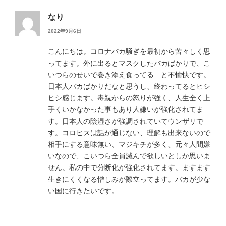
なり
2022年9月6日
こんにちは。コロナバカ騒ぎを最初から苦々しく思
ってます。外に出るとマスクしたバカばかりで、こ
いつらのせいで巻き添え食ってる…と不愉快です。
日本人バカばかりだなと思うし、終わってるとヒシ
ヒシ感じます。毒親からの怒りが強く、人生全く上
手くいかなかった事もあり人嫌いが強化されてま
す。日本人の陰湿さが強調されていてウンザリで
す。コロヒスは話が通じない、理解も出来ないので
相手にする意味無い、マジキチが多く、元々人間嫌
いなので、こいつら全員滅んで欲しいとしか思いま
せん。私の中で分断化が強化されてます。ますます
生きにくくなる憎しみが際立ってます。バカが少な
い国に行きたいです。