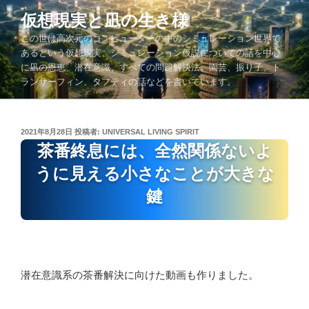
コ
仮想現実と凪の生き様
ン
この世は高次元のコンピューターの中のシミュレーション世界で
テ
あるという仮想現実、シミュレーション仮説についての話を中心
ン
に凪の恩恵、潜在意識、すべての問題解決法、園芸、振り子、ト
ツ
ランサーフィン、タフティの話などを書いています。
へ
ス
キ
投
2021年8月28日
投稿者:
UNIVERSAL LIVING SPIRIT
ッ
稿
茶番終息には、全然関係ないよ
プ
日:
うに見える小さなことが大きな
鍵
潜在意識系の茶番解決に向けた動画も作りました。