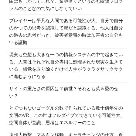
由はもしかしてこれ？、業や借りというのも陰陽プログ
ラムのことなので気にしなくていい
プレイヤーは平凡な人間である可能性が大、自分で自分
のかつての思考を認識して親だと認識する、他人は自分
の過去の思考だった、被害者意識の時は加害者の自分も
いる証拠
現実も空想も大きな一つの情報システムの中で起きてい
る、人間はそれぞれ自分専用に処理された現実を生きて
いる、錯覚を取り除くだけで人生がラクラクサックサク
に進むようになる
サイトの重たさの原因は？前世？それとも英＆愛のせ
い？
とてつもないゴーグルの数で作られている数十億年先の
文明のVR、この世はフルダイブでできている可能性大、
空間自体が意識、思考はエネルギーのこと
週刊大衝撃、マネキン移動、キャラチェンジの仕方、過