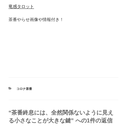
竜感タロット
茶番やらせ画像や情報付き！
カ
コロナ茶番
テ
ゴ
リ
ー
“茶番終息には、全然関係ないように見え
る小さなことが大きな鍵” への1件の返信