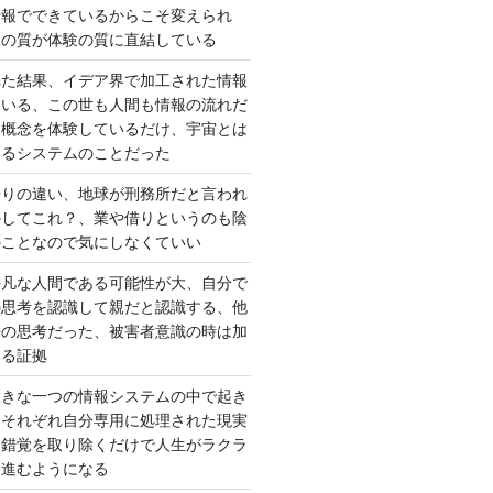
情報でできているからこそ変えられ
択の質が体験の質に直結している
れた結果、イデア界で加工された情報
ている、この世も人間も情報の流れだ
は概念を体験しているだけ、宇宙とは
いるシステムのことだった
借りの違い、地球が刑務所だと言われ
かしてこれ？、業や借りというのも陰
のことなので気にしなくていい
平凡な人間である可能性が大、自分で
の思考を認識して親だと認識する、他
去の思考だった、被害者意識の時は加
いる証拠
大きな一つの情報システムの中で起き
はそれぞれ自分専用に処理された現実
、錯覚を取り除くだけで人生がラクラ
に進むようになる