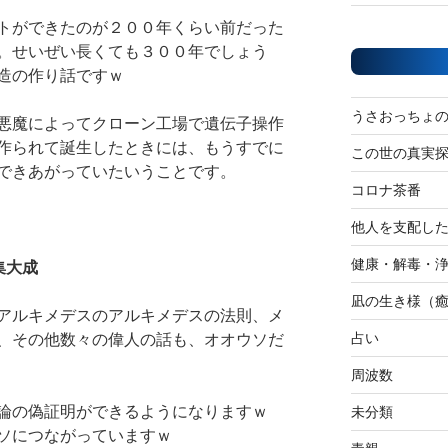
トができたのが２００年くらい前だった
。せいぜい長くても３００年でしょう
造の作り話ですｗ
うさおっちょ
悪魔によってクローン工場で遺伝子操作
作られて誕生したときには、もうすでに
この世の真実
できあがっていたいうことです。
コロナ茶番
他人を支配し
健康・解毒・
集大成
凪の生き様（
アルキメデスのアルキメデスの法則、メ
占い
、その他数々の偉人の話も、オオウソだ
周波数
体論の偽証明ができるようになりますｗ
未分類
ソにつながっていますｗ