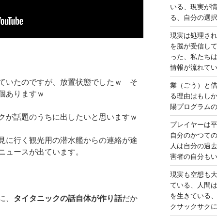
いる、現実が
る、自分の選
現実は処理さ
を脳が受信し
った、私たち
情報が流れて
ていたのですが、放置状態でしたｗ そ
業（ごう）と
個ありますｗ
る理由はもし
陽プログラム
クが話題のうちに出したいと思いますｗ
プレイヤーは
自分のかつて
見に行く観光用の潜水艦からの連絡が途
人は自分の過
ニュースが出ています。
害者の自分も
現実も空想も
ている、人間
を生きている
に、
タイタニックの話自体が作り話
だか
クサックサク