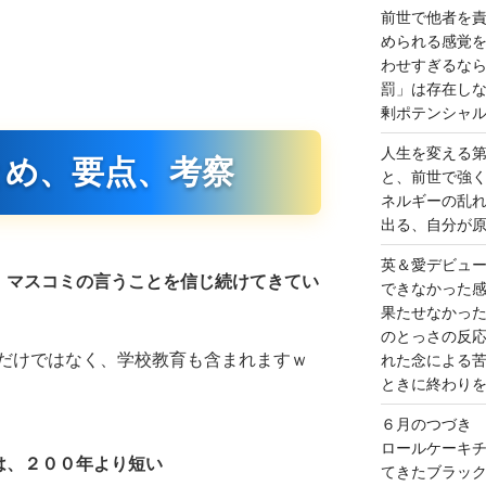
前世で他者を
められる感覚
わせすぎるな
罰」は存在し
剰ポテンシャ
人生を変える
とめ、要点、考察
と、前世で強
ネルギーの乱
出る、自分が
英＆愛デビュ
、マスコミの言うことを信じ続けてきてい
できなかった
果たせなかっ
のとっさの反
だけではなく、学校教育も含まれますｗ
れた念による
ときに終わり
６月のつづき
ロールケーキ
は、２００年より短い
てきたブラッ