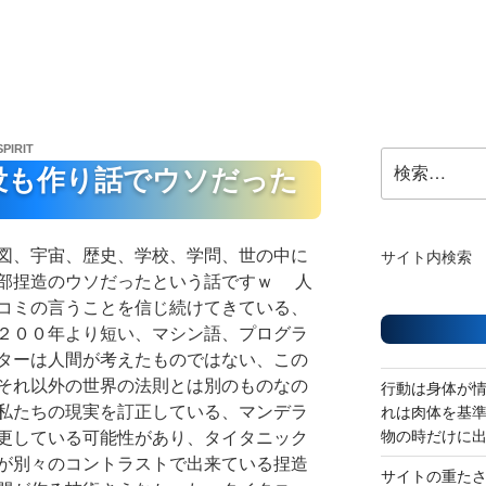
SPIRIT
検
没も作り話でウソだった
索:
図、宇宙、歴史、学校、学問、世の中に
サイト内検索
部捏造のウソだったという話ですｗ 人
コミの言うことを信じ続けてきている、
２００年より短い、マシン語、プログラ
ターは人間が考えたものではない、この
それ以外の世界の法則とは別のものなの
行動は身体が
私たちの現実を訂正している、マンデラ
れは肉体を基
物の時だけに
更している可能性があり、タイタニック
が別々のコントラストで出来ている捏造
サイトの重た