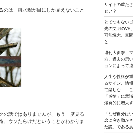
サイトの重た
るのは、潜水艦が目にしか見えないこと
せい？
とてつもない
先の文明のVR
可能性大、空
と
週刊大衝撃、
方、過去の思
ョンによって
人生や性格が
るサイン、情
て楽しむ――
「感情」に意
爆発的に増大
「なぜ自分は
クの話ではありませんが、もう一度見る
念に突き動か
造、ウソだらけだということがわかりま
た説」である