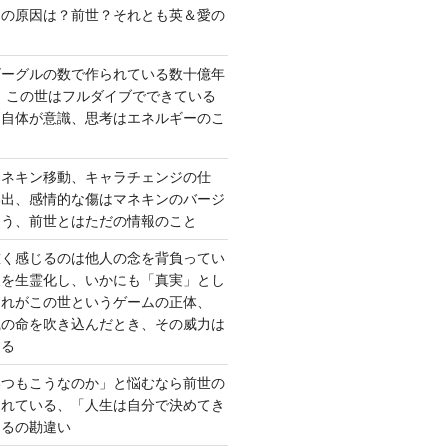
さの原因は？前世？それとも英＆愛の
ゴーグルの数で作られている数十億年
、この世はフルダイブでできている
間自体が意識、思考はエネルギーのこ
マネキン移動、キャラチェンジの仕
い出、感情的な傷はマネキンのバージ
違う、前世とはただの情報のこと
重く感じるのは他人の念を背負ってい
報を生霊化し、いかにも「真実」とし
これがこの世というゲームの正体、
識の命を吹き込んだとき、その威力は
する
いつもこうなのか」と悩むなら前世の
されている、「人生は自分で決めてき
あるの勘違い