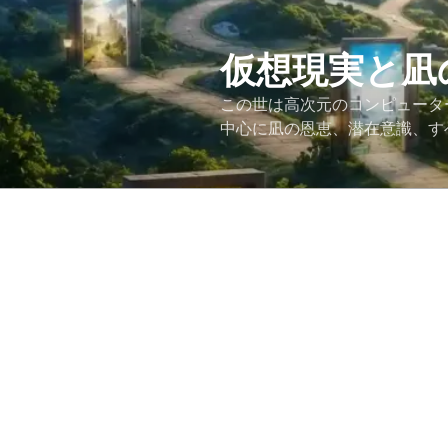
コ
ン
テ
仮想現実と凪
ン
この世は高次元のコンピュータ
ツ
中心に凪の恩恵、潜在意識、す
へ
ス
キ
ッ
プ