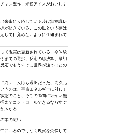
ーチャン豊作、米粉アイスがおいしす
て出来事に反応している時は無意識レ
選択が起きている、この世という夢は
固定して目覚めないように仕組まれて
よって現実は更新されている、今体験
は今までの選択、反応の総決算、最初
、反応でもうすでに世界が違うほどの
いに判明、反応も選択だった、高次元
というのは、宇宙エネルギーに対して
い状態のこと、今この瞬間に細かい無
選択までコントロールできるならすぐ
性が広がる
んの本の違い
の中にいるのではなく現実を受信して