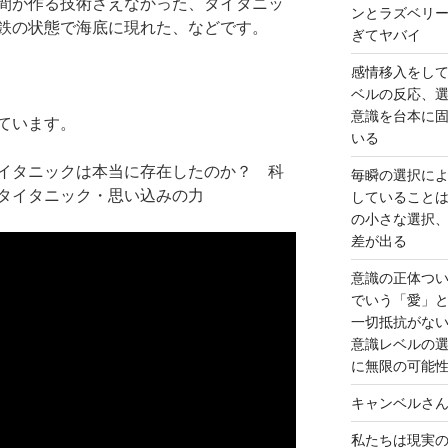
間が作る技術さえなかった、タイタニッ
ンとラズベリ
鉄の状態で海底に現れた、などです。
ぎてヤバイ
感情移入をし
ベルの反応、
意識を台本に
ています。
いる
イタニックは本当に存在したのか？ 科
毎瞬の選択に
タイタニック・思い込みの力
していること
の小さな選択
差が出る
意識の正体つ
でいう「愛」
一切抵抗がな
意識レベルの
に無限の可能
キャンベルさ
私たちは現実