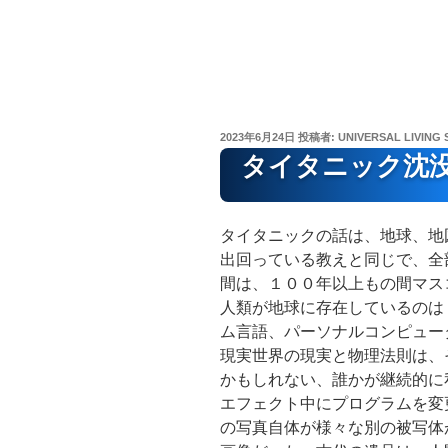
投
2023年6月24日
投稿者:
UNIVERSAL LIVING 
稿
タイタニック沈
日:
タイタニックの話は、地球、地
出回っている教えと同じで、全
間は、１００年以上もの間マス
人類が地球に存在しているのは
ム言語、パーソナルコンピュー
現実世界の現実と物理法則は、
かもしれない、誰かが継続的に
エフェクト中にプログラムを変
の写真自体が様々な別の被写体