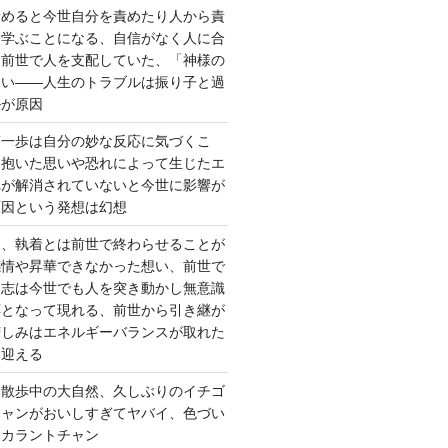
責めると今世自分を責めたり人から責
を学ぶことになる、自信がなく人に合
ら前世で人を支配していた、「神様の
ない――人生のトラブルは振り子と過
ルが原因
第一歩は自分の妙な反応に気づくこ
く抱いた思いや恐れによって生じたエ
れが解消されていないと今世に影響が
原因という発想は幻想
ー、執着とは前世で終わらせることが
感情や昇華できなかった想い、前世で
た志は今世でも人を突き動かし無意識
応となって現れる、前世から引き継が
苦しみはエネルギーバランスが取れた
を迎える
 散歩中の大自然、久しぶりのイチゴ
チャンがおいしすぎてヤバイ、色づい
クカラントチャン