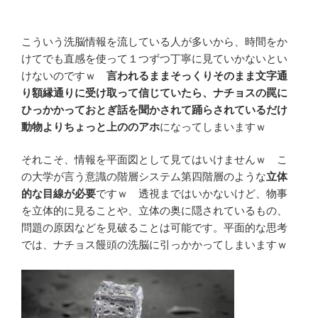
こういう洗脳情報を流している人が多いから、時間をか
けてでも直感を使って１つずつ丁寧に見ていかないとい
けないのですｗ
言われるままそっくりそのまま文字通
り額縁通りに受け取って信じていたら、ナチョスの罠に
ひっかかっておとぎ話を聞かされて踊らされているだけ
動物よりちょっと上ののアホ
になってしまいますｗ
それこそ、情報を平面図として見てはいけませんｗ こ
の大学が言う意識の階層システム第四階層のような
立体
的な目線が必要
ですｗ 透視まではいかないけど、物事
を立体的に見ることや、立体の奥に隠されているもの、
問題の原因などを見破ることは可能です。平面的な思考
では、ナチョス饅頭の洗脳に引っかかってしまいますｗ