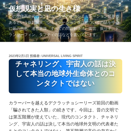
コ
仮想現実と凪の生き様
ン
この世は高次元のコンピューターの中のシミュレーション世界で
テ
あるという仮想現実、シミュレーション仮説についての話を中心
ン
に凪の恩恵、潜在意識、すべての問題解決法、園芸、振り子、ト
ツ
ランサーフィン、タフティの話などを書いています。
へ
ス
キ
投
2023年2月1日
投稿者:
UNIVERSAL LIVING SPIRIT
ッ
稿
チャネリング、宇宙人の話は決
プ
日:
して本当の地球外生命体とのコ
ンタクトではない
カラーバーを越えるデクラッチョシーリーズ前回の動画
「騙されてきた人類」の続きです。今回は、昔の文明で
は第五階層が使えていた、現代のコンタクト、チャネリ
ング、宇宙人の話は決して本当の地球外文明の代表者た
ちとのコンタクトではない、第五階層で高位の存在から