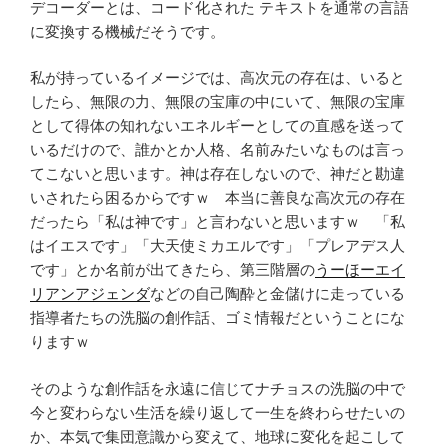
デコーダーとは、コード化された テキストを通常の言語
に変換する機械だそうです。
私が持っているイメージでは、高次元の存在は、いると
したら、無限の力、無限の宝庫の中にいて、無限の宝庫
として得体の知れないエネルギーとしての直感を送って
いるだけので、誰かとか人格、名前みたいなものは言っ
てこないと思います。神は存在しないので、神だと勘違
いされたら困るからですｗ 本当に善良な高次元の存在
だったら「私は神です」と言わないと思いますｗ 「私
はイエスです」「大天使ミカエルです」「プレアデス人
です」とか名前が出てきたら、第三階層の
うーほーエイ
リアンアジェンダ
などの自己陶酔と金儲けに走っている
指導者たちの洗脳の創作話、ゴミ情報だということにな
りますｗ
そのような創作話を永遠に信じてナチョスの洗脳の中で
今と変わらない生活を繰り返して一生を終わらせたいの
か、本気で集団意識から変えて、地球に変化を起こして