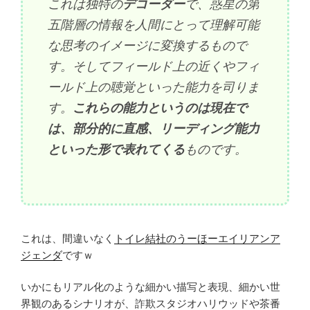
これは独特の
デコーダー
で、惑星の第
五階層の情報を人間にとって理解可能
な思考のイメージに変換するもので
す。そしてフィールド上の近くやフィ
ールド上の聴覚といった能力を司りま
す。
これらの能力というのは現在で
は、部分的に直感、リーディング能力
といった形で表れてくる
ものです。
これは、間違いなく
トイレ結社のうーほーエイリアンア
ジェンダ
ですｗ
いかにもリアル化のような細かい描写と表現、細かい世
界観のあるシナリオが、詐欺スタジオハリウッドや茶番