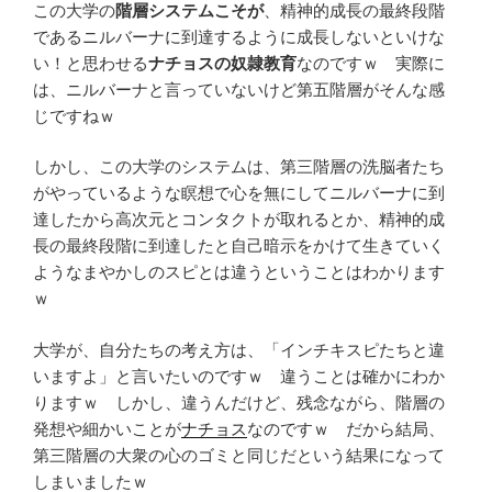
この大学の
階層システムこそが
、精神的成長の最終段階
であるニルバーナに到達するように成長しないといけな
い！と思わせる
ナチョスの奴隷教育
なのですｗ 実際に
は、ニルバーナと言っていないけど第五階層がそんな感
じですねｗ
しかし、この大学のシステムは、第三階層の洗脳者たち
がやっているような瞑想で心を無にしてニルバーナに到
達したから高次元とコンタクトが取れるとか、精神的成
長の最終段階に到達したと自己暗示をかけて生きていく
ようなまやかしのスピとは違うということはわかります
ｗ
大学が、自分たちの考え方は、「インチキスピたちと違
いますよ」と言いたいのですｗ 違うことは確かにわか
りますｗ しかし、違うんだけど、残念ながら、階層の
発想や細かいことが
ナチョス
なのですｗ だから結局、
第三階層の大衆の心のゴミと同じだという結果になって
しまいましたｗ