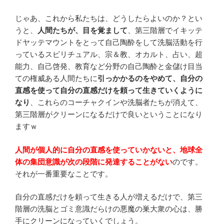
じゃあ、これから私たちは、どうしたらよいのか？とい
うと、
人間たちが、目を覚まして
、第三階層でイキッテ
ドヤッテマウントをとって自己陶酔をして洗脳活動を行
っているスピリチュアル、宗＆教、オカルト、占い、超
能力、自己啓発、教育など分野の自己陶酔と金儲け目当
ての権威ある人間たちに
引っかかるのをやめて、自分の
直感を使って自分の直感だけを頼って生きていくように
なり
、これらのコーチャクインや洗脳者たちが消えて、
第三階層がクリーンになるだけで良いということになり
ますｗ
人間が個人的に自分の直感を使っていかないと、地球全
体の集団意識が次の段階に発達することがない
のです。
それが一番重要なことです。
自分の直感だけを頼って生きる人が増えるだけで、第三
階層の洗脳とゴミ意識だらけの悪魔の巣大衆の心は、勝
手にクリーンになっていくでしょう。