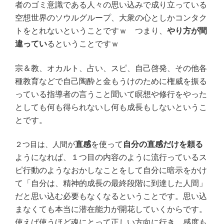
者のゴミ意識である人々の思い込みで成り立っている
空想世界のソウルグループ、大衆の心としかコンタク
トをとれないということですｗ つまり、
やり方が間
違ってい
るということですｗ
宗＆教、オカルト、占い、スピ、自己啓発、その他各
種教育などで自己陶酔と金もうけのために権威を振る
っている指導者の言うこと聞いて瞑想や修行をやった
としても何も得られないし何も成長もしないというこ
とです。
２つ目は、人間が
直感
を使って
自分の直感だけを頼る
ようになれば、１つ目の内容のように流行っているス
ピ行動のようなおかしなことをして自分に暗示をかけ
て「自分は、精神的成長の最終段階に到達した人間」
だと思い込む必要もなくなるということです。思い込
まなくても本当に潜在能力が開花していくからです。
使えば使うほど魂にとって正しい方向に行き、感度も