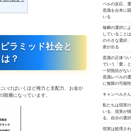
ベルの反応、
意識を台本に
いる
毎瞬の選択に
していること
の小さな選択
、ピラミッド社会と
差が出る
は？
意識の正体つ
でいう「愛」
一切抵抗がな
意識レベルの
に無限の可能
にいけばいくほど権力と支配力、お金が
キャンベルさ
の階層になっています。
私たちは現実
いる、現実が
る、自分の選
現実は処理さ