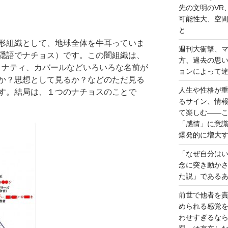
先の文明のVR
可能性大、空
と
形組織として、地球全体を牛耳っていま
週刊大衝撃、
隠語でナチョス）です。この闇組織は、
方、過去の思
ミナティ、カバールなどいろいろな名前が
ョンによって
か？思想として見るか？などのただ見る
人生や性格が
す。結局は、１つのナチョスのことで
るサイン、情
て楽しむ――
「感情」に意
爆発的に増大
「なぜ自分は
念に突き動か
た説」である
前世で他者を
められる感覚
わせすぎるな