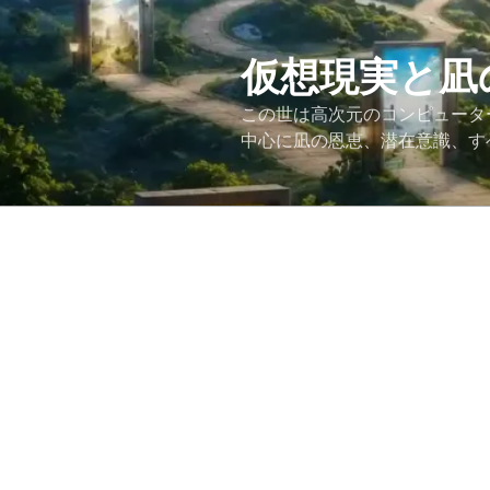
コ
ン
テ
仮想現実と凪
ン
この世は高次元のコンピュータ
ツ
中心に凪の恩恵、潜在意識、す
へ
ス
キ
ッ
プ