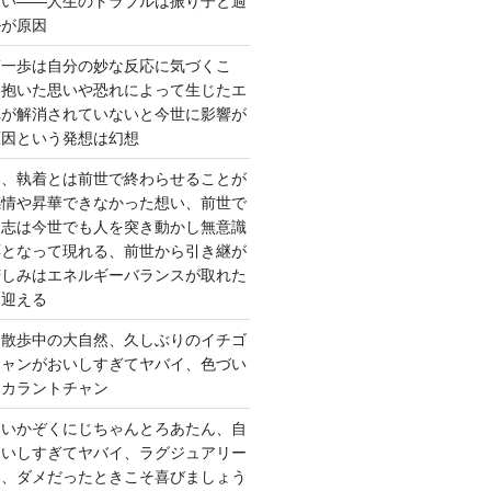
ない――人生のトラブルは振り子と過
ルが原因
第一歩は自分の妙な反応に気づくこ
く抱いた思いや恐れによって生じたエ
れが解消されていないと今世に影響が
原因という発想は幻想
ー、執着とは前世で終わらせることが
感情や昇華できなかった想い、前世で
た志は今世でも人を突き動かし無意識
応となって現れる、前世から引き継が
苦しみはエネルギーバランスが取れた
を迎える
 散歩中の大自然、久しぶりのイチゴ
チャンがおいしすぎてヤバイ、色づい
クカラントチャン
しいかぞくにじちゃんとろあたん、自
おいしすぎてヤバイ、ラグジュアリー
ト、ダメだったときこそ喜びましょう