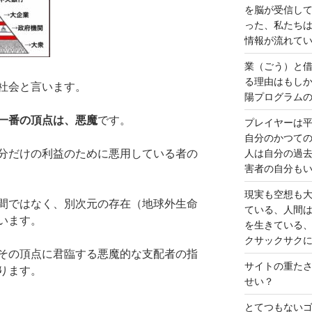
を脳が受信し
った、私たち
情報が流れて
業（ごう）と
る理由はもし
社会と言います。
陽プログラム
一番の頂点は、悪魔
です。
プレイヤーは
自分のかつて
分だけの利益のために悪用している者の
人は自分の過
害者の自分も
現実も空想も
間ではなく、別次元の存在（地球外生命
ている、人間
います。
を生きている
クサックサク
その頂点に君臨する悪魔的な支配者の指
サイトの重た
ります。
せい？
とてつもない