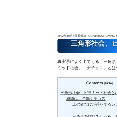
投
2022年10月7日
投稿者:
UNIVERSAL LIVING 
稿
三角形社会、
日:
真実系によく出てくる「三角形
ミッド社会」「ナチョス」とは
Contents
[
hide
]
三角形社会、ピラミッド社会と
組織は、全部ナチョス
上の者だけが得をするシ
三角形を抜け出したら、