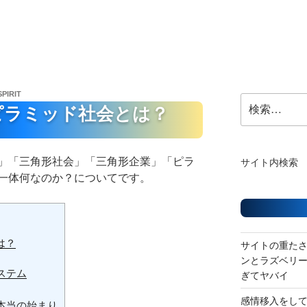
SPIRIT
検
ピラミッド社会とは？
索:
」「三角形社会」「三角形企業」「ピラ
サイト内検索
一体何なのか？についてです。
は？
サイトの重た
ンとラズベリ
ステム
ぎてヤバイ
感情移入をし
本当の始まり