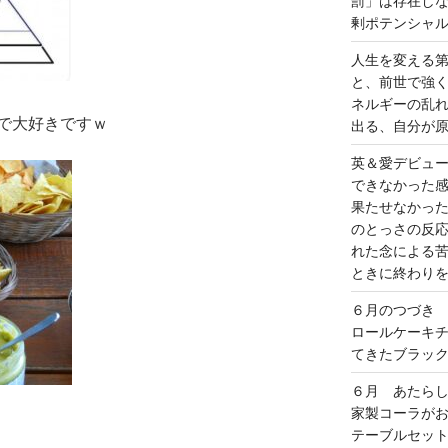
罰」は存在し
剰ポテンシャ
人生を変える
と、前世で強
ネルギーの乱
で大好きですｗ
出る、自分が
英＆愛デビュ
できなかった
果たせなかっ
のとっさの反
れた念による
ときに終わり
６月のつづき
ロールケーキ
てきたブラッ
６月 あたら
家製コーラが
テーブルセッ