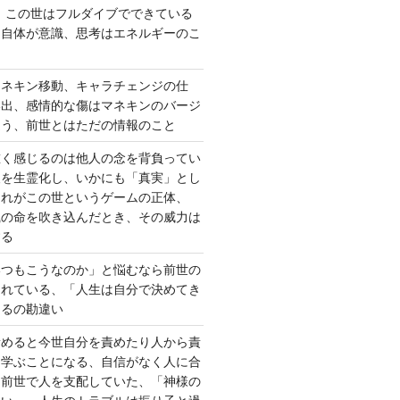
、この世はフルダイブでできている
間自体が意識、思考はエネルギーのこ
マネキン移動、キャラチェンジの仕
い出、感情的な傷はマネキンのバージ
違う、前世とはただの情報のこと
重く感じるのは他人の念を背負ってい
報を生霊化し、いかにも「真実」とし
これがこの世というゲームの正体、
識の命を吹き込んだとき、その威力は
する
いつもこうなのか」と悩むなら前世の
されている、「人生は自分で決めてき
あるの勘違い
責めると今世自分を責めたり人から責
を学ぶことになる、自信がなく人に合
ら前世で人を支配していた、「神様の