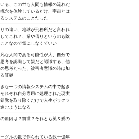
ている、この世も人間も情報の流れだ
は概念を体験しているだけ、宇宙とは
いるシステムのことだった
借りの違い、地球が刑務所だと言われ
かしてこれ？、業や借りというのも陰
のことなので気にしなくていい
平凡な人間である可能性が大、自分で
の思考を認識して親だと認識する、他
去の思考だった、被害者意識の時は加
いる証拠
大きな一つの情報システムの中で起き
はそれぞれ自分専用に処理された現実
、錯覚を取り除くだけで人生がラクラ
に進むようになる
さの原因は？前世？それとも英＆愛の
ゴーグルの数で作られている数十億年