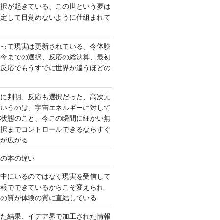
選択が起きている、この世という夢は
固定して目覚めないように仕組まれて
よって現実は更新されている、今体験
は今までの選択、反応の総決算、最初
、反応でもうすでに世界が違うほどの
いに判明、反応も選択だった、高次元
というのは、宇宙エネルギーに対して
い状態のこと、今この瞬間に細かい無
選択までコントロールできるならすぐ
性が広がる
んの本の違い
の中にいるのではなく現実を受信して
情報でできているからこそ変えられ
択の質が体験の質に直結している
れた結果、イデア界で加工された情報