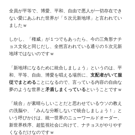
全員が平等で、博愛、平和、自由で悪人が一切存在でき
ない愛にあふれた世界が「５次元新地球」と言われてい
ましたｗ
しかし、「権威」が１つでもあったら、今の三角形ナチ
ョス文化と同じだし、全然言われている通りの５次元新
地球ではないのですｗ
「新地球になるために統合しましょう」というのは、平
和、平等、自由、博愛を唱える場所に、
支配者がいて服
従でまとめる
ことになるので、言っている内容の自由な
夢のような世界と
矛盾しまくっている
ということですｗ
「統合」が素晴らしいことだと思わせているウソの教え
の洗脳や、「みんな分断しないで統合しましょう！」と
いう呼びかけは、統一世界のニューワールドオーダー、
新世界秩序、超監視社会に向けて、ナチョスがやりやす
くなるだけなのですｗ