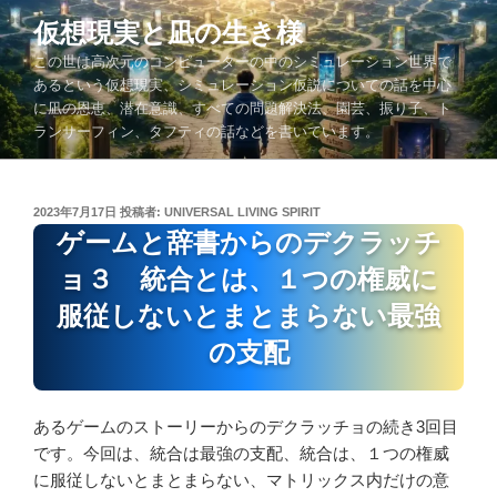
コ
仮想現実と凪の生き様
ン
この世は高次元のコンピューターの中のシミュレーション世界で
テ
あるという仮想現実、シミュレーション仮説についての話を中心
ン
に凪の恩恵、潜在意識、すべての問題解決法、園芸、振り子、ト
ツ
ランサーフィン、タフティの話などを書いています。
へ
ス
キ
投
2023年7月17日
投稿者:
UNIVERSAL LIVING SPIRIT
ッ
稿
ゲームと辞書からのデクラッチ
プ
日:
ョ３ 統合とは、１つの権威に
服従しないとまとまらない最強
の支配
あるゲームのストーリーからのデクラッチョの続き3回目
です。今回は、統合は最強の支配、統合は、１つの権威
に服従しないとまとまらない、マトリックス内だけの意