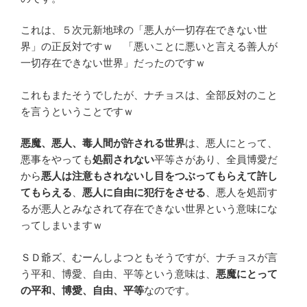
これは、５次元新地球の「悪人が一切存在できない世
界」の正反対ですｗ 「悪いことに悪いと言える善人が
一切存在できない世界」だったのですｗ
これもまたそうでしたが、ナチョスは、全部反対のこと
を言うということですｗ
悪魔、悪人、毒人間が許される世界
は、悪人にとって、
悪事をやっても
処罰されない
平等さがあり、全員博愛だ
から
悪人は注意もされないし目をつぶってもらえて許し
てもらえる
、
悪人に自由に犯行をさせる
、悪人を処罰す
るが悪人とみなされて存在できない世界という意味にな
ってしまいますｗ
ＳＤ爺ズ、むーんしよつともそうですが、ナチョスが言
う平和、博愛、自由、平等という意味は、
悪魔にとって
の平和、博愛、自由、平等
なのです。