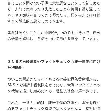
言うことを聞かない子供に意地悪なことをして苦しめた
り、人前で怒鳴ったり失敗したことを何回も繰り返して
ネチネチ嫌味を言ってきて辱めたり、罰を与えてひれ伏
すまで徹底的に懲らしめてきます。
悪魔はそういことしか興味がないのです。それで、自分
の優勢を確認し、自信をつけて自己陶酔をしています。
ＳＮＳの言論統制やファクトチェックも統一世界に向け
た洗脳用
ついこの間起きたりゅうちぇるの芸能界茶番劇場から、
SNS上で誹謗中傷制限をかけたり、最近ファクトチェッ
ク機能を追加し始めたのも、超監視社会の第一歩です。
これも、一番の目的は、誹謗中傷の制限や、真実を確か
めるファクトチェック機能ではありませんｗ 監視に慣