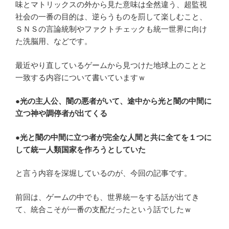
味とマトリックスの外から見た意味は全然違う、超監視
社会の一番の目的は、逆らうものを罰して楽しむこと、
ＳＮＳの言論統制やファクトチェックも統一世界に向け
た洗脳用、などです。
最近やり直しているゲームから見つけた地球上のことと
一致する内容について書いていますｗ
●
光の主人公、闇の悪者がいて、途中から光と闇の中間に
立つ神や調停者が出てくる
●光と闇の中間に立つ者が完全な人間と共に全てを１つに
して統一人類国家を作ろうとしていた
と言う内容を深堀しているのが、今回の記事です。
前回は、ゲームの中でも、世界統一をする話が出てき
て、統合こそが一番の支配だったという話でしたｗ