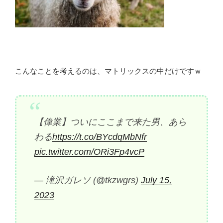
こんなことを考えるのは、マトリックスの中だけですｗ
【偉業】ついにここまで来た男、あら
わる
https://t.co/BYcdqMbNfr
pic.twitter.com/ORi3Fp4vcP
— 滝沢ガレソ (@tkzwgrs)
July 15,
2023