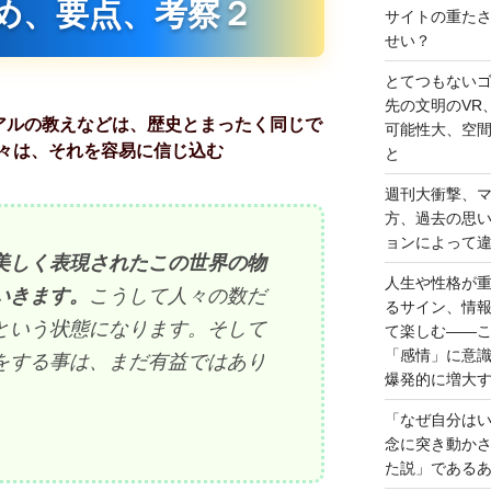
め、要点、考察２
サイトの重た
せい？
とてつもない
先の文明のVR
アルの教えなどは、歴史とまったく同じで
可能性大、空
々は、それを容易に信じ込む
と
週刊大衝撃、
方、過去の思
ョンによって
美しく表現されたこの世界の物
人生や性格が
いきます。
こうして人々の数だ
るサイン、情
という状態になります。そして
て楽しむ――
「感情」に意
をする事は、まだ有益ではあり
爆発的に増大
「なぜ自分は
念に突き動か
た説」である