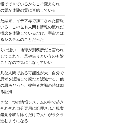
情報でできているからこそ変えられ
択の質が体験の質に直結している
れた結果、イデア界で加工された情報
ている、この世も人間も情報の流れだ
は概念を体験しているだけ、宇宙とは
いるシステムのことだった
借りの違い、地球が刑務所だと言われ
かしてこれ？、業や借りというのも陰
のことなので気にしなくていい
平凡な人間である可能性が大、自分で
の思考を認識して親だと認識する、他
去の思考だった、被害者意識の時は加
いる証拠
大きな一つの情報システムの中で起き
はそれぞれ自分専用に処理された現実
、錯覚を取り除くだけで人生がラクラ
に進むようになる