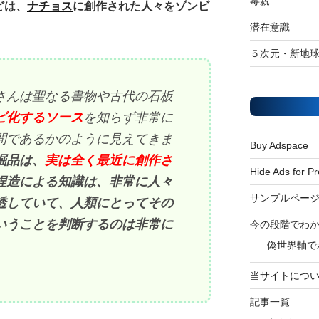
毒親
どは、
ナチョス
に創作された人々をゾンビ
潜在意識
５次元・新地
さんは聖なる書物や古代の石板
ビ化するソース
を知らず非常に
間であるかのように見えてきま
Buy Adspace
掘品は、
実は全く最近に創作さ
Hide Ads for 
捏造による知識は、非常に人々
サンプルペー
透していて、人類にとってその
いうことを判断するのは非常に
今の段階でわ
偽世界軸で
当サイトにつ
記事一覧