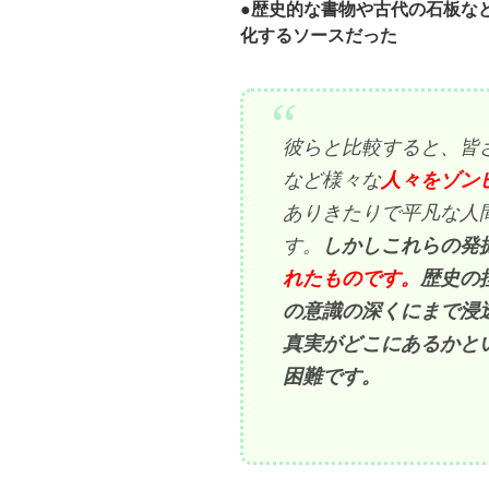
●歴史的な書物や古代の石板な
化するソースだった
彼らと比較すると、皆
など様々な
人々をゾン
ありきたりで平凡な人
す。
しかしこれらの発
れたものです。
歴史の
の意識の深くにまで浸
真実がどこにあるかと
困難です。