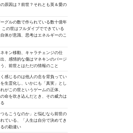
さの原因は？前世？それとも英＆愛の
ゴーグルの数で作られている数十億年
、この世はフルダイブでできている
間自体が意識、思考はエネルギーのこ
マネキン移動、キャラチェンジの仕
い出、感情的な傷はマネキンのバージ
違う、前世とはただの情報のこと
重く感じるのは他人の念を背負ってい
報を生霊化し、いかにも「真実」とし
これがこの世というゲームの正体、
識の命を吹き込んだとき、その威力は
する
いつもこうなのか」と悩むなら前世の
されている、「人生は自分で決めてき
あるの勘違い