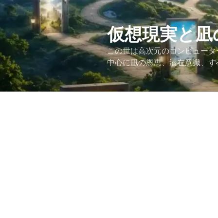
コ
ン
テ
仮想現実と凪
ン
この世は高次元のコンピュータ
ツ
中心に凪の恩恵、潜在意識、す
へ
ス
キ
ッ
プ