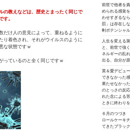
前世で他者を
められる感覚
ルの教えなどは、歴史とまったく同じで
わせすぎるな
です。
罰」は存在し
剰ポテンシャ
数だけ人の意見によって、重ねるように
たり着色され、それがウイルスのように
人生を変える
悪な状態ですｗ
と、前世で強
ネルギーの乱
出る、自分が
がっているのと全く同じですｗ
英＆愛デビュ
できなかった
果たせなかっ
のとっさの反
れた念による
ときに終わり
６月のつづき
ロールケーキ
てきたブラッ