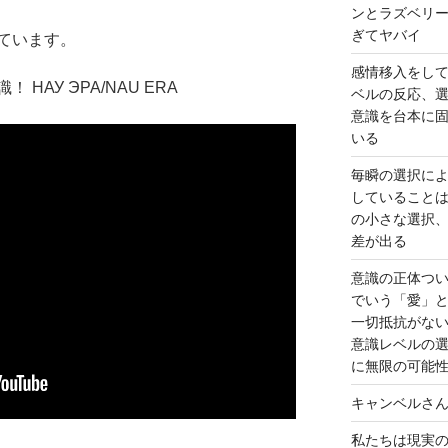
ンとラズベリ
ぎてヤバイ
ています。
感情移入をし
НАУ ЭРА/NAU ERA
ベルの反応、
意識を台本に
いる
毎瞬の選択に
していること
の小さな選択
差が出る
意識の正体つ
でいう「愛」
一切抵抗がな
意識レベルの
に無限の可能
キャンベルさ
私たちは現実