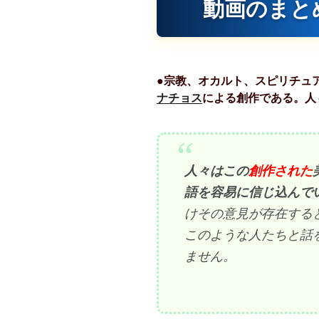
動画のまと
●宗教、オカルト、スピリチュ
ナチョス
による創作である。人
人々はこの
創作された
語を容易に信じ込んで
けその意見が存在する
このような人たちと話
ません。