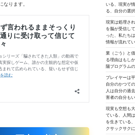
になります。
いる、現実が
る、自分の選
現実は処理さ
を脳が受信し
った、私たち
情報が流れて
業（ごう）と
る理由はもし
陽プログラム
プレイヤーは
自分のかつて
人は自分の過
害者の自分も
現実も空想も
ている、人間
を生きている
クサックサク