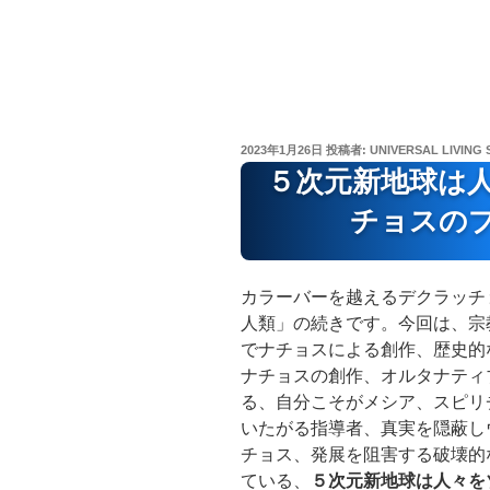
投
2023年1月26日
投稿者:
UNIVERSAL LIVING 
稿
５次元新地球は
日:
チョスの
カラーバーを越えるデクラッチ
人類」の続きです。今回は、宗
でナチョスによる創作、歴史的
ナチョスの創作、オルタナティ
る、自分こそがメシア、スピリ
いたがる指導者、真実を隠蔽し
チョス、発展を阻害する破壊的
ている、
５次元新地球は人々を