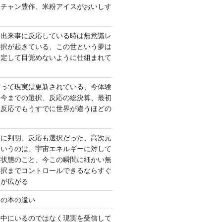
ーチャン豊作、米粉アイスがおいしす
て出来事に反応している時は無意識レ
選択が起きている、この世という夢は
固定して目覚めないように仕組まれて
よって現実は更新されている、今体験
は今までの選択、反応の総決算、最初
、反応でもうすでに世界が違うほどの
いに判明、反応も選択だった、高次元
というのは、宇宙エネルギーに対して
い状態のこと、今この瞬間に細かい無
選択までコントロールできるならすぐ
性が広がる
んの本の違い
の中にいるのではなく現実を受信して