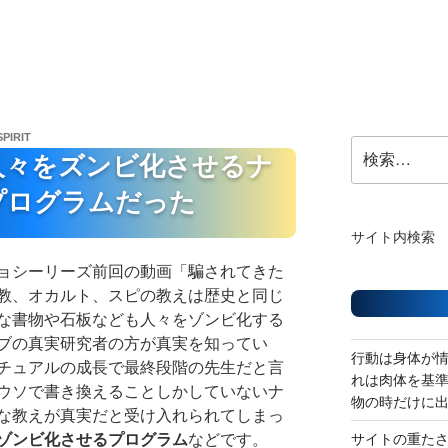
SPIRIT
検
人々をズンビ化させるナ
索:
プログラムだった
サイト内検索
ョシーリーズ前回の動画「騙されてきた
教、オカルト、スピの教えは歴史と同じ
な書物や石板なども人々をゾンビ化する
ブの真実研究者の方が真実を知ってい
行動は身体が
チュアルの成長で最終段階の先生だと言
れは肉体を基
ウソで書き換えることしかしていないナ
物の時だけに
な教えが真実だと受け入れられてしまっ
ゾンビ化させるプログラム
などです。
サイトの重た