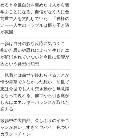
責めると今世自分を責めたり人から責
を学ぶことになる、自信がなく人に合
ら前世で人を支配していた、「神様の
ない――人生のトラブルは振り子と過
ルが原因
第一歩は自分の妙な反応に気づくこ
く抱いた思いや恐れによって生じたエ
れが解消されていないと今世に影響が
原因という発想は幻想
ー、執着とは前世で終わらせることが
感情や昇華できなかった想い、前世で
た志は今世でも人を突き動かし無意識
応となって現れる、前世から引き継が
苦しみはエネルギーバランスが取れた
を迎える
 散歩中の大自然、久しぶりのイチゴ
チャンがおいしすぎてヤバイ、色づい
クカラントチャン