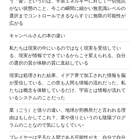
う「愛」というのは、宇宙エネルギーに対して一切抵抗
がない状態のこと、今この瞬間に細かい無意識レベルの
選択までコントロールできるならすぐに無限の可能性が
広がる
キャンベルさんの本の違い
私たちは現実の中にいるのではなく現実を受信してい
る、現実が情報でできているからこそ変えられる、自分
の選択の質が体験の質に直結している
現実は処理された結果、イデア界で加工された情報を脳
が受信している、この世も人間も情報の流れだった、私
たちは概念を体験しているだけ、宇宙とは情報が流れて
いるシステムのことだった
業（ごう）と借りの違い、地球が刑務所だと言われる理
由はもしかしてこれ？、業や借りというのも陰陽プログ
ラムのことなので気にしなくていい
プレイヤーは平凡な人間である可能性が大、自分で自分