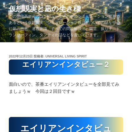
コ
仮想現実と凪の生き様
ン
この世は高次元のコンピューターの中のシミュレーション世界で
テ
あるという仮想現実、シミュレーション仮説についての話を中心
ン
に凪の恩恵、潜在意識、すべての問題解決法、園芸、振り子、ト
ツ
ランサーフィン、タフティの話などを書いています。
へ
ス
キ
投
2022年12月23日
投稿者:
UNIVERSAL LIVING SPIRIT
ッ
稿
エイリアンインタビュー２
プ
日:
面白いので、茶番エイリアンインタビューを全部見てみ
ましょうｗ 今回は２回目ですｗ
エイリアンインタビュ