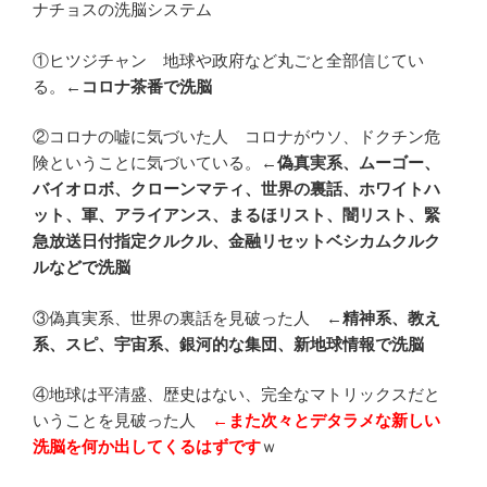
ナチョスの洗脳システム
①ヒツジチャン 地球や政府など丸ごと全部信じてい
る。
←コロナ茶番で洗脳
②コロナの嘘に気づいた人 コロナがウソ、ドクチン危
険ということに気づいている。←
偽真実系、ムーゴー、
バイオロボ、クローンマティ、世界の裏話、ホワイトハ
ット、軍、アライアンス、まるほリスト、闇リスト、緊
急放送日付指定クルクル、金融リセットベシカムクルク
ルなどで洗脳
③偽真実系、世界の裏話を見破った人
←精神系、教え
系、スピ、宇宙系、銀河的な集団、新地球情報で洗脳
④地球は平清盛、歴史はない、完全なマトリックスだと
いうことを見破った人
←また次々とデタラメな新しい
洗脳を何か出してくるはずです
ｗ