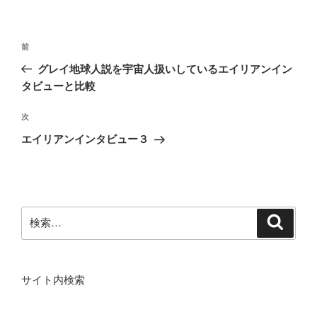
リ
ー
投
前
前
稿
の
グレイ地球人説を宇宙人扱いしているエイリアンイン
ナ
投
タビューと比較
ビ
稿
ゲ
次
次
の
ー
エイリアンインタビュー３
投
シ
稿
ョ
ン
検
検
索
索:
サイト内検索