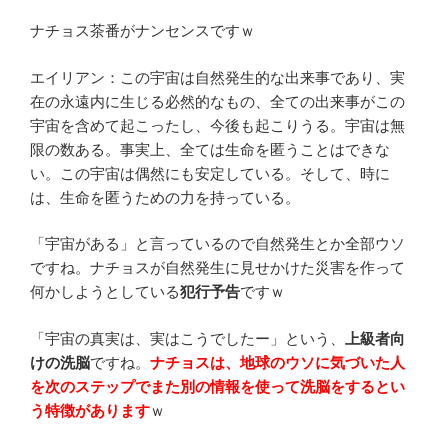
ナチョス茶番がナンセンスですｗ
エイリアン：この宇宙は自然発生的な出来事であり、実
在の永遠内に生じる必然的なもの、全ての出来事がこの
宇宙を含めて起こったし、今後も起こりうる。宇宙は無
限の数ある。事実上、全ては生命を匿うことはできな
い。この宇宙は偶然にも安定している。そして、時に
は、生命を匿うための力を持っている。
「宇宙がある」と言っているので自然発生とか全部ウソ
ですね。ナチョスが自然発生に見せかけた災害を作って
何かしようとしている
犯行予告
ですｗ
「宇宙の真実は、実はこうでしたー」という、
上級者向
けの洗脳
ですね。
ナチョスは、地球のウソに気づいた人
を次のステップでまた別の情報を使って洗脳をするとい
う特徴があります
ｗ