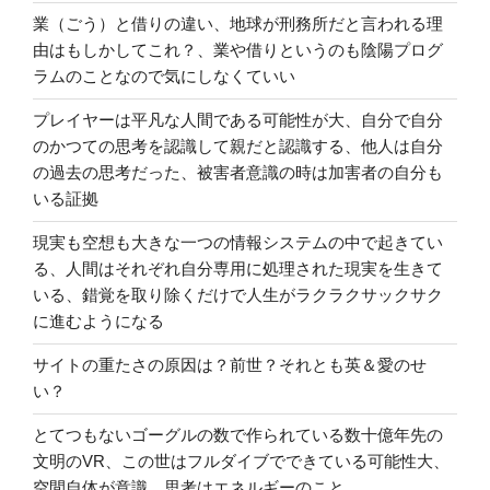
業（ごう）と借りの違い、地球が刑務所だと言われる理
由はもしかしてこれ？、業や借りというのも陰陽プログ
ラムのことなので気にしなくていい
プレイヤーは平凡な人間である可能性が大、自分で自分
のかつての思考を認識して親だと認識する、他人は自分
の過去の思考だった、被害者意識の時は加害者の自分も
いる証拠
現実も空想も大きな一つの情報システムの中で起きてい
る、人間はそれぞれ自分専用に処理された現実を生きて
いる、錯覚を取り除くだけで人生がラクラクサックサク
に進むようになる
サイトの重たさの原因は？前世？それとも英＆愛のせ
い？
とてつもないゴーグルの数で作られている数十億年先の
文明のVR、この世はフルダイブでできている可能性大、
空間自体が意識、思考はエネルギーのこと