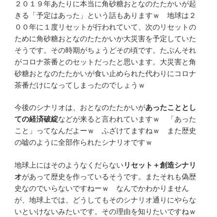
２０１９年あたりに本当に角砂糖おとなのたたかいが起
きる「予定はあった」という話もありますｗ 地球は２
００年に１度リセットが行われていて、次のリセットの
ために角砂糖おとなのたたかいか大災害を予定していた
そうです。その時期がちょうどその頃です。たぶんそれ
がコロナ茶番とのセットだったと思います。大災害と角
砂糖おとなのたたかいが食い止められた代わりにコロナ
茶番だけになってしまったのでしょうｗ
今後のシナリオは、おとなのたたかいが
あったこととし
ての経済破綻
などが来ると言われていますｗ 「あった
こと」ってなんだよーｗ ふざけてますねｗ また歴史
の嘘のように全部作られたシナリオですｗ
地球上にはそのようなくだらない
リセット＋創造シナリ
オ
があって歴史を作っているそうです。またそれも偽歴
史なのでいらないですねーｗ なんでかわかりません
が、地球上では、どうしてもそのシナリオ通りにやらな
いといけないみたいです。その理由を知りたいですねｗ