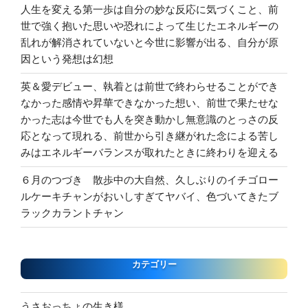
人生を変える第一歩は自分の妙な反応に気づくこと、前
世で強く抱いた思いや恐れによって生じたエネルギーの
乱れが解消されていないと今世に影響が出る、自分が原
因という発想は幻想
英＆愛デビュー、執着とは前世で終わらせることができ
なかった感情や昇華できなかった想い、前世で果たせな
かった志は今世でも人を突き動かし無意識のとっさの反
応となって現れる、前世から引き継がれた念による苦し
みはエネルギーバランスが取れたときに終わりを迎える
６月のつづき 散歩中の大自然、久しぶりのイチゴロー
ルケーキチャンがおいしすぎてヤバイ、色づいてきたブ
ラックカラントチャン
カテゴリー
うさおっちょの生き様