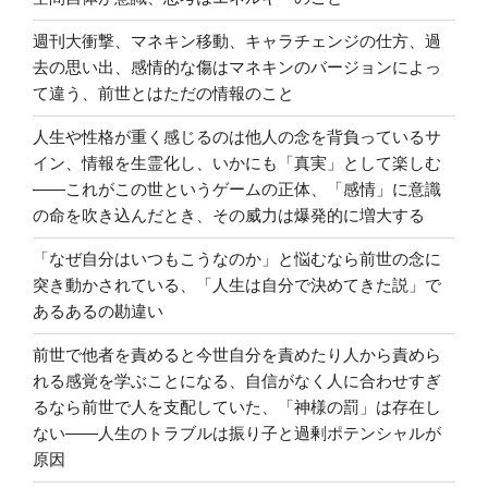
週刊大衝撃、マネキン移動、キャラチェンジの仕方、過
去の思い出、感情的な傷はマネキンのバージョンによっ
て違う、前世とはただの情報のこと
人生や性格が重く感じるのは他人の念を背負っているサ
イン、情報を生霊化し、いかにも「真実」として楽しむ
――これがこの世というゲームの正体、「感情」に意識
の命を吹き込んだとき、その威力は爆発的に増大する
「なぜ自分はいつもこうなのか」と悩むなら前世の念に
突き動かされている、「人生は自分で決めてきた説」で
あるあるの勘違い
前世で他者を責めると今世自分を責めたり人から責めら
れる感覚を学ぶことになる、自信がなく人に合わせすぎ
るなら前世で人を支配していた、「神様の罰」は存在し
ない――人生のトラブルは振り子と過剰ポテンシャルが
原因