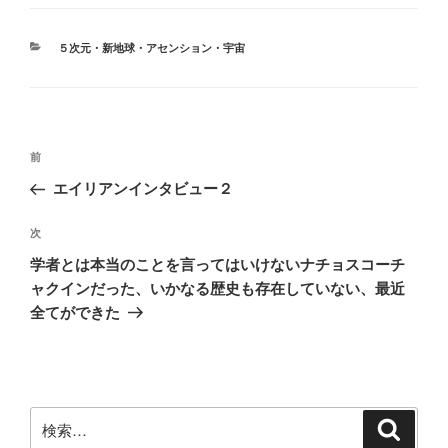
カ
５次元・新地球・アセンション・宇宙
テ
ゴ
リ
ー
投
前
前
稿
の
エイリアンインタビュー２
ナ
投
ビ
稿
次
次
ゲ
の
学者とは本当のことを言ってはいけないナチョスコーチ
投
ー
ャクインだった、いかなる歴史も存在していない、最近
稿
シ
全てができた
ョ
ン
検
検
索
索: