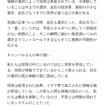
毎瞬の選択によって現実は更新されている、今体験して
いることは今までの選択、反応の総決算、最初の小さな
選択、反応でもうすでに世界が違うほどの差が出る
意識の正体ついに判明、反応も選択だった、高次元でい
う「愛」というのは、宇宙エネルギーに対して一切抵抗
がない状態のこと、今この瞬間に細かい無意識レベルの
選択までコントロールできるならすぐに無限の可能性が
広がる
キャンベルさんの本の違い
私たちは現実の中にいるのではなく現実を受信してい
る、現実が情報でできているからこそ変えられる、自分
の選択の質が体験の質に直結している
現実は処理された結果、イデア界で加工された情報を脳
が受信している、この世も人間も情報の流れだった、私
たちは概念を体験しているだけ、宇宙とは情報が流れて
いるシステムのことだった