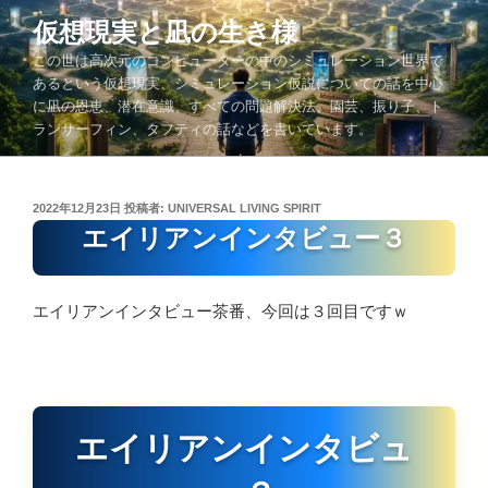
コ
仮想現実と凪の生き様
ン
この世は高次元のコンピューターの中のシミュレーション世界で
テ
あるという仮想現実、シミュレーション仮説についての話を中心
ン
に凪の恩恵、潜在意識、すべての問題解決法、園芸、振り子、ト
ツ
ランサーフィン、タフティの話などを書いています。
へ
ス
キ
投
2022年12月23日
投稿者:
UNIVERSAL LIVING SPIRIT
ッ
稿
エイリアンインタビュー３
プ
日:
エイリアンインタビュー茶番、今回は３回目ですｗ
エイリアンインタビュ