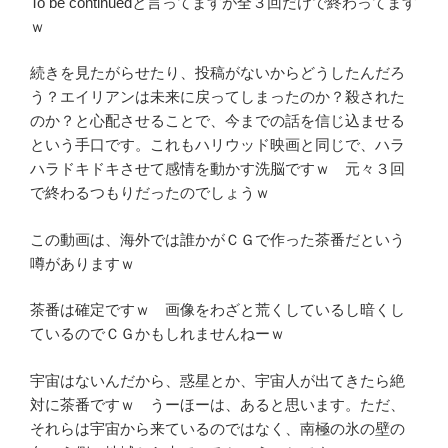
To be continuedと言ってますが全３回だけで終わってます
ｗ
続きを見たがらせたり、投稿がないからどうしたんだろ
う？エイリアンは未来に戻ってしまったのか？殺された
のか？と心配させることで、今までの話を信じ込ませる
という手口です。これもハリウッド映画と同じで、ハラ
ハラドキドキさせて感情を動かす洗脳ですｗ 元々３回
で終わるつもりだったのでしょうｗ
この動画は、海外では誰かがＣＧで作った茶番だという
噂がありますｗ
茶番は確定ですｗ 画像をわざと荒くしているし暗くし
ているのでＣＧかもしれませんねーｗ
宇宙はないんだから、惑星とか、宇宙人が出てきたら絶
対に茶番ですｗ うーほーは、あると思います。ただ、
それらは宇宙から来ているのではなく、南極の氷の壁の