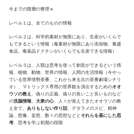
今までの階層の整理ｗ
レベル１は、全てのものの情報
レベル２は、科学的素材が無限にあり、生産がいくらで
もできるという情報（毒素材が無限にあり添加物、毒盛
食品、毒薬品ドクチンがいくらでも生産できる情報）
レベル３は、人類は思考を使って創造ができるという情
報、植物、動物、世界の情報、人間の生活情報（今やっ
ている世界情勢茶番、これから来る次の茶番劇場シナリ
オ）、マトリックス専用の世界観を演出するための
オオ
ウソの教え
、偽りの正義、偽りの良いこと良いものなど
の
洗脳情報
、
大衆の心
、人々が覚えてきたオオウソの教
え全て、
ありもしない作り話
、デタラメのスピ、精神
論、想像、妄想、数々の思想などと
それらを基にした思
考
、思考を学ぶ初期の段階