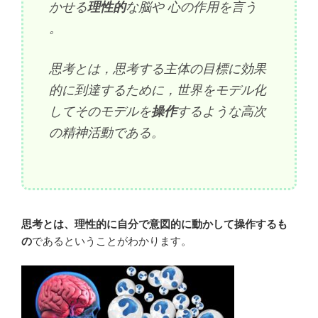
かせる
理性的
な脳や 心の作用を言う
。
思考とは，思考する主体の目標に効果
的に到達するために，世界をモデル化
してそのモデルを
操作
するような高次
の精神活動である。
思考とは、理性的に自分で意図的に動かして操作するも
の
であるということがわかります。