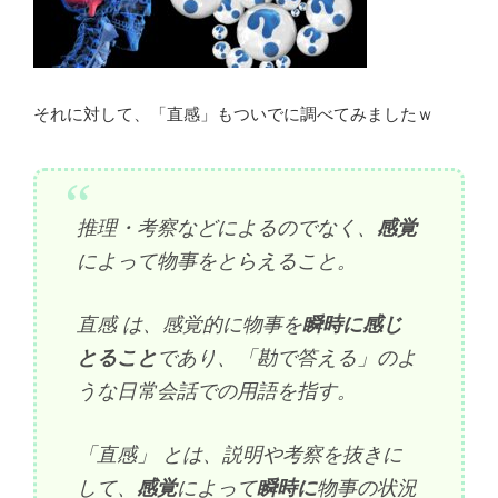
それに対して、「直感」もついでに調べてみましたｗ
推理・考察などによるのでなく、
感覚
によって物事をとらえること。
直感 は、感覚的に物事を
瞬時に感じ
とること
であり、「勘で答える」のよ
うな日常会話での用語を指す。
「直感」 とは、説明や考察を抜きに
して、
感覚
によって
瞬時に
物事の状況