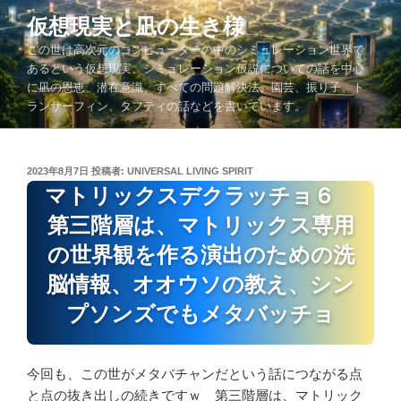
コ
仮想現実と凪の生き様
ン
この世は高次元のコンピューターの中のシミュレーション世界で
テ
あるという仮想現実、シミュレーション仮説についての話を中心
ン
に凪の恩恵、潜在意識、すべての問題解決法、園芸、振り子、ト
ツ
ランサーフィン、タフティの話などを書いています。
へ
ス
キ
投
2023年8月7日
投稿者:
UNIVERSAL LIVING SPIRIT
ッ
稿
マトリックスデクラッチョ６
プ
日:
第三階層は、マトリックス専用
の世界観を作る演出のための洗
脳情報、オオウソの教え、シン
プソンズでもメタバッチョ
今回も、この世がメタバチャンだという話につながる点
と点の抜き出しの続きですｗ 第三階層は、マトリック