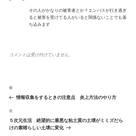
その人がかなりの被害者とか？エンパスが行き過ぎ
ると被害を受けてる人がいると関係ないことでも落
ち込みます
コメントは受け付けていません。
投
前
前
稿
の
情報収集をするときの注意点 炎上方法のやり方
ナ
投
ビ
稿
次
次
ゲ
の
５次元生活 絶望的に最悪な粘土質の土壌がミミズだら
投
ー
けの素晴らしい土壌に変化
稿
シ