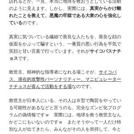
訪れるとか、一見、本当に地球を救おうとしている活動
のように見えます。しかし、実際には、
真実からかけ離
れたことを教えて、悪魔の牢獄である大衆の心を強化し
ている
のです。
真実に気づいている繊細で善良な人たちを、善良な顔の
仮面をかぶって騙すという、一番質の悪い行為を平気で
笑顔と甘い言葉で行っています。それが
サイコパスナチ
ョス
です。
救世主、精神的な指導者になれる場こそが、
サイコパ
ス、潜在的攻撃性パーソナリティー、マニピュレーター
ナチョスが喜んで活動をする場
なのです。
救世主が日本人にいる、その人はＢ型で陶芸をやってい
る可能性があるなどと言うのも、完全なズンビ化プログ
ラムの偽情報ですｗ 実際には、地球を救う救世主なん
かどこにもいないのですｗ またそうやって一人だけ特
別な人が出てきたら、みんながその人を崇拝して、今と