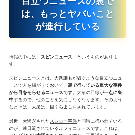
目立つニュースの裏で
は、もっとヤバいこと
が進行している
情報の中には「
スピンニュース
」というものがありま
す。
スピンニュースとは、大衆誰もが騒ぐような目立つニュ
ースで人を騒がせておいて、
裏で行っている重大な事件
から目をそらせるニュース
です。大衆の目線が
一点に集
中
するので、他のことを気にしなくなります。そのよう
なときは、大衆は、
目くらまし
をされています。
最近、大騒ぎされた
スシロー事件
と同時に行われている
のが、連日流されているルフィニュースです。これは、