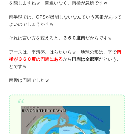
を隠しますねｗ 間違いなく、南極が急所ですｗ
南半球では、GPSが機能しないなんていう茶番があって
よいのでしょうか？ｗ
それは言い方を変えると、
３６０度南
だからですｗ
アースは、平清盛、はらたいらｗ 地球の形は、平で
南
極が３６０度の円周
にある
から
円周は全部南
だというこ
とですｗ
南極は円周でしたｗ