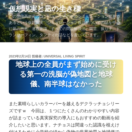
コ
仮想現実と凪の生き様
ン
この世は高次元のコンピューターの中のシミュレーション世界で
テ
あるという仮想現実、シミュレーション仮説についての話を中心
ン
に凪の恩恵、潜在意識、すべての問題解決法、園芸、振り子、ト
ツ
ランサーフィン、タフティの話などを書いています。
へ
ス
キ
投
2023年2月14日
投稿者:
UNIVERSAL LIVING SPIRIT
ッ
稿
地球上の全員がまず始めに受け
プ
日:
る第一の洗脳が偽地図と地球
儀、南半球はなかった
また素晴らしいカラーバーを越えるデクラッチョシリー
ズですｗ 今回は、１つにたくさんのわかりやすい内容
が詰まっている真実探究の導入にもおすすめの動画を紹
介したいと思います。ナチョスは間違った認識を植えけ
付けるために小学校の頃から偽物の世界地図と地球儀で