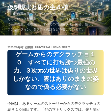
コ
仮想現実と凪の生き様
ン
この世は高次元のコンピューターの中のシミュレーション世界で
テ
あるという仮想現実、シミュレーション仮説についての話を中心
ン
に凪の恩恵、潜在意識、すべての問題解決法、園芸、振り子、ト
ツ
ランサーフィン、タフティの話などを書いています。
へ
ス
キ
投
2023年9月8日
投稿者:
UNIVERSAL LIVING SPIRIT
ッ
稿
ゲームからのデクラッチョ１
プ
日:
０ すべてに打ち勝つ最強の
力、３次元の世界は偽りの世界
しかない、霊はありのままの姿
なので偽る必要がない
今回は、あるゲームのストーリーからのデクラッチョの
続き１０回目です。「他のマトリックスでは、光と闇が