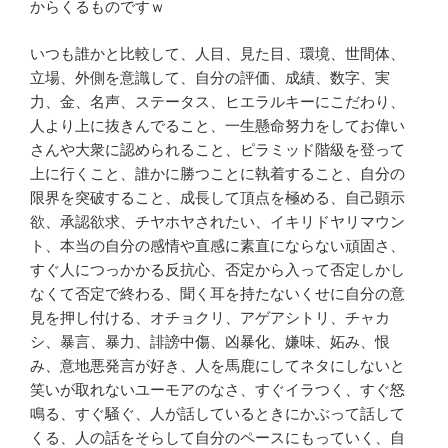
からくるものですｗ
いつも誰かと比較して、人目、見た目、環境、世間体、
立場、外側を意識して、自分の評価、成績、数字、実
力、金、名声、ステータス、ヒエラルキーにこだわり、
人より上に抜きんでること、一生懸命努力をしてお偉い
さんや大衆に認められること、ピラミッド階級を登って
上に行くこと、誰かに勝つことに執着すること、自分の
限界を突破すること、成長して頂点を極める、自己顕示
欲、承認欲求、チヤホヤされたい、イキリドヤリマウン
ト、本当の自分の感情や直感に素直にならない頑固さ、
すぐ人につっかかる反抗心、否定から入って否定しかし
なくて否定で終わる、聞く耳を持たないくせに自分の意
見を押し付ける、オチョクリ、アゲアシトリ、チャカ
シ、暴言、暴力、誹謗中傷、凶暴化、嫌味、妬み、恨
み、意地悪発言が好き、人を馬鹿にしてネタにしないと
笑いが取れないユーモアのなさ、すぐイラつく、すぐ怒
鳴る、すぐ騒ぐ、人が話しているときにかぶって話して
くる、人の話をそらして自分のペースにもっていく、自