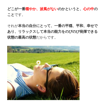
どこが一番
穏やか、波風がない
のかというと、
心の中
の
こと
です。
それが
本当の自分にとって、一番の平穏、平和、幸せで
あり、リラックスして本当の能力をのびのび発揮できる
状態の最高の状態
だからです。