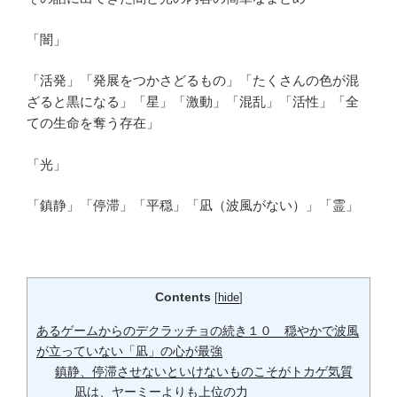
「闇」
「活発」「発展をつかさどるもの」「たくさんの色が混
ざると黒になる」「星」「激動」「混乱」「活性」「全
ての生命を奪う存在」
「光」
「鎮静」「停滞」「平穏」「凪（波風がない）」「霊」
Contents
[
hide
]
あるゲームからのデクラッチョの続き１０ 穏やかで波風
が立っていない「凪」の心が最強
鎮静、停滞させないといけないものこそがトカゲ気質
凪は、ヤーミーよりも上位の力