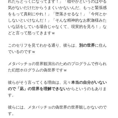
れたらとっくになってます！」「穏やかというのはやる
気がないだけだからうまくいかないんだ、もっと緊張感
をもって真剣にやれ！」「堕落させるな！」「今何とか
しないといけなんだ！」「そんな精神的なお釈迦様みた
いな話をしている場合じゃなくて、現実的を見ろ！」な
どと言って怒ってきますｗ
このセリフを見てわかる通り、彼らは、
別の世界
に住ん
でいるのですｗ
メタバッチョの世界観演出のためのプログラムで作られ
た幻想ホログラムの偽世界ですｗ
彼らがそう言ってくる理由は、元々
本当の自分がいない
ので「凪」の世界を理解できない
からというのもありま
す。
彼らには、メタバッチョの偽世界の世界観しかないので
す。