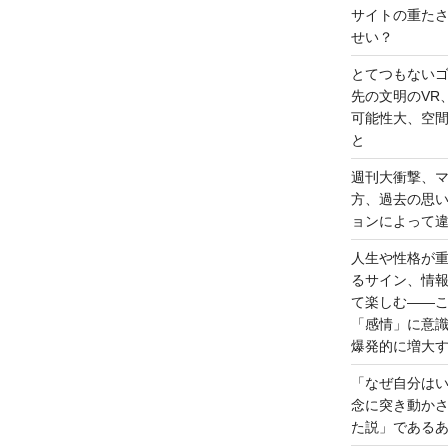
サイトの重た
せい？
とてつもない
先の文明のVR
可能性大、空
と
週刊大衝撃、
方、過去の思
ョンによって
人生や性格が
るサイン、情
て楽しむ――
「感情」に意
爆発的に増大
「なぜ自分は
念に突き動か
た説」である