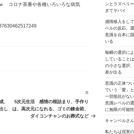
ンとラズベリ
ｗ コロナ茶番や各種いろいろな病気
ぎてヤバイ
感情移入をし
58287630462517249
ベルの反応、
意識を台本に
いる
毎瞬の選択に
していること
の小さな選択
差が出る
意識の正体つ
でいう「愛」
次
次
一切抵抗がな
の
成、
5次元生活 感情の根詰まり、手作り
意識レベルの
投
出し
は、高次元になれる、ゴミの錬金術、
に無限の可能
稿
ダイコンチャンのお葬式など
キャンベルさ
私たちは現実