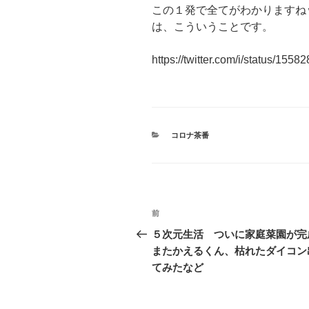
この１発で全てがわかりますね
は、こういうことです。
https://twitter.com/i/status/15
カ
コロナ茶番
テ
ゴ
リ
ー
投
前
前
稿
の
５次元生活 ついに家庭菜園が完
投
またかえるくん、枯れたダイコン
ナ
稿
てみたなど
ビ
ゲ