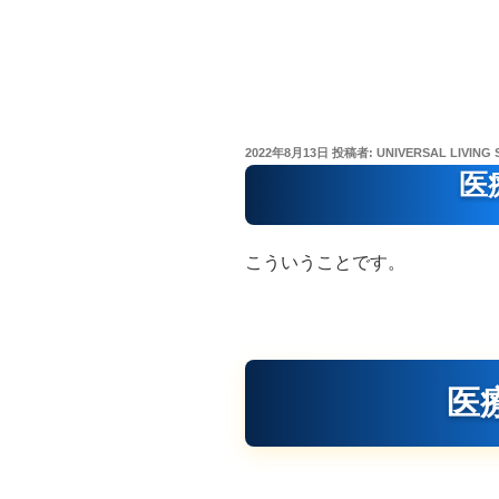
投
2022年8月13日
投稿者:
UNIVERSAL LIVING 
稿
医
日:
こういうことです。
医