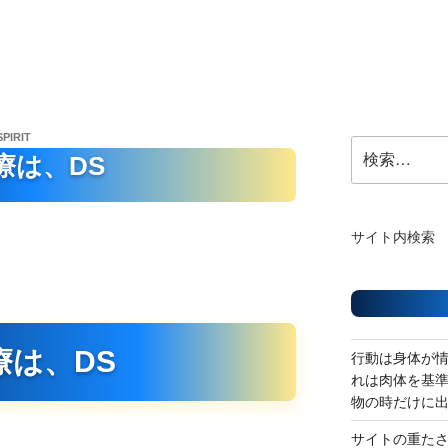
SPIRIT
検
療は、DS
索:
サイト内検索
療は、DS
行動は身体が
れは肉体を基
物の時だけに
サイトの重た