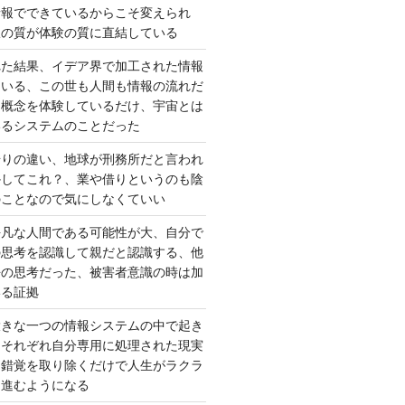
情報でできているからこそ変えられ
択の質が体験の質に直結している
れた結果、イデア界で加工された情報
ている、この世も人間も情報の流れだ
は概念を体験しているだけ、宇宙とは
いるシステムのことだった
借りの違い、地球が刑務所だと言われ
かしてこれ？、業や借りというのも陰
のことなので気にしなくていい
平凡な人間である可能性が大、自分で
の思考を認識して親だと認識する、他
去の思考だった、被害者意識の時は加
いる証拠
大きな一つの情報システムの中で起き
はそれぞれ自分専用に処理された現実
、錯覚を取り除くだけで人生がラクラ
に進むようになる