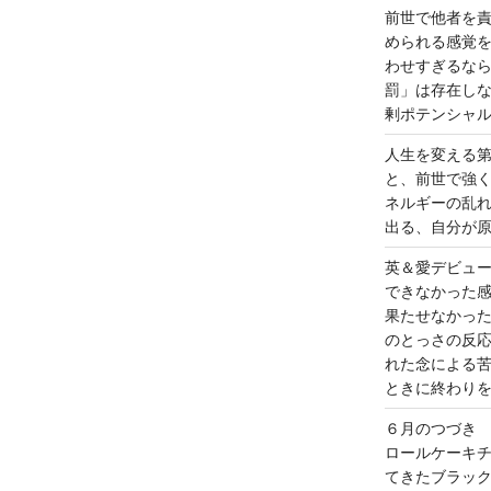
前世で他者を
められる感覚
わせすぎるな
罰」は存在し
剰ポテンシャ
人生を変える
と、前世で強
ネルギーの乱
出る、自分が
英＆愛デビュ
できなかった
果たせなかっ
のとっさの反
れた念による
ときに終わり
６月のつづき
ロールケーキ
てきたブラッ