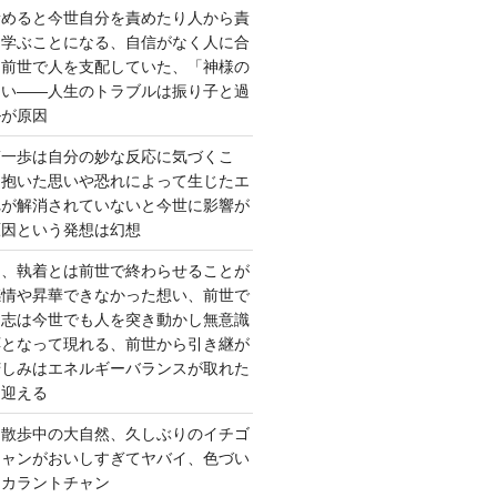
責めると今世自分を責めたり人から責
を学ぶことになる、自信がなく人に合
ら前世で人を支配していた、「神様の
ない――人生のトラブルは振り子と過
ルが原因
第一歩は自分の妙な反応に気づくこ
く抱いた思いや恐れによって生じたエ
れが解消されていないと今世に影響が
原因という発想は幻想
ー、執着とは前世で終わらせることが
感情や昇華できなかった想い、前世で
た志は今世でも人を突き動かし無意識
応となって現れる、前世から引き継が
苦しみはエネルギーバランスが取れた
を迎える
 散歩中の大自然、久しぶりのイチゴ
チャンがおいしすぎてヤバイ、色づい
クカラントチャン