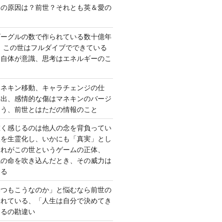
さの原因は？前世？それとも英＆愛の
ゴーグルの数で作られている数十億年
、この世はフルダイブでできている
間自体が意識、思考はエネルギーのこ
マネキン移動、キャラチェンジの仕
い出、感情的な傷はマネキンのバージ
違う、前世とはただの情報のこと
重く感じるのは他人の念を背負ってい
報を生霊化し、いかにも「真実」とし
これがこの世というゲームの正体、
識の命を吹き込んだとき、その威力は
する
いつもこうなのか」と悩むなら前世の
されている、「人生は自分で決めてき
あるの勘違い