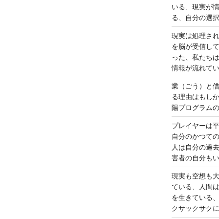
いる、現実が
る、自分の選
現実は処理さ
を脳が受信し
った、私たち
情報が流れて
業（ごう）と
る理由はもし
陽プログラム
プレイヤーは
自分のかつて
人は自分の過
害者の自分も
現実も空想も
ている、人間
を生きている
クサックサク