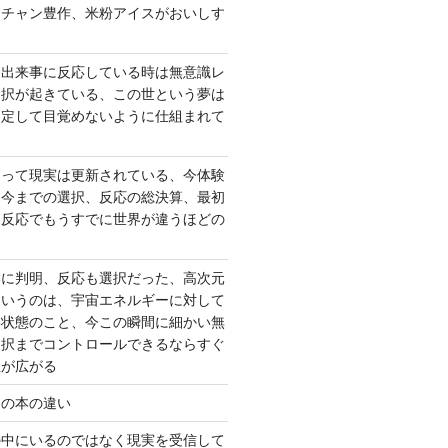
ーチャン豊作、米粉アイスがおいしす
て出来事に反応している時は無意識レ
選択が起きている、この世という夢は
固定して目覚めないように仕組まれて
よって現実は更新されている、今体験
は今までの選択、反応の総決算、最初
、反応でもうすでに世界が違うほどの
いに判明、反応も選択だった、高次元
というのは、宇宙エネルギーに対して
い状態のこと、今この瞬間に細かい無
選択までコントロールできるならすぐ
性が広がる
んの本の違い
の中にいるのではなく現実を受信して