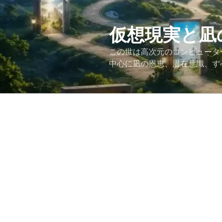
コ
ン
テ
仮想現実と凪
ン
この世は高次元のコンピュータ
ツ
中心に凪の恩恵、潜在意識、す
へ
ス
キ
ッ
プ