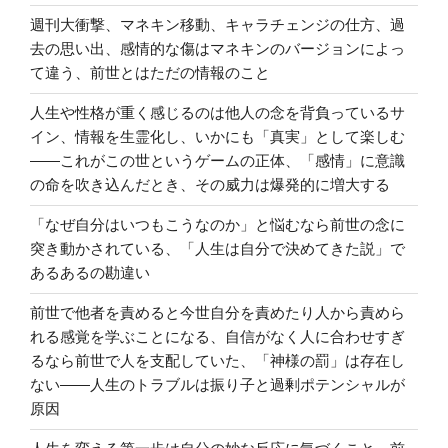
週刊大衝撃、マネキン移動、キャラチェンジの仕方、過
去の思い出、感情的な傷はマネキンのバージョンによっ
て違う、前世とはただの情報のこと
人生や性格が重く感じるのは他人の念を背負っているサ
イン、情報を生霊化し、いかにも「真実」として楽しむ
――これがこの世というゲームの正体、「感情」に意識
の命を吹き込んだとき、その威力は爆発的に増大する
「なぜ自分はいつもこうなのか」と悩むなら前世の念に
突き動かされている、「人生は自分で決めてきた説」で
あるあるの勘違い
前世で他者を責めると今世自分を責めたり人から責めら
れる感覚を学ぶことになる、自信がなく人に合わせすぎ
るなら前世で人を支配していた、「神様の罰」は存在し
ない――人生のトラブルは振り子と過剰ポテンシャルが
原因