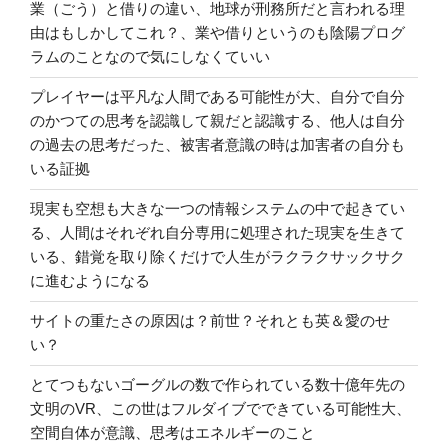
業（ごう）と借りの違い、地球が刑務所だと言われる理
由はもしかしてこれ？、業や借りというのも陰陽プログ
ラムのことなので気にしなくていい
プレイヤーは平凡な人間である可能性が大、自分で自分
のかつての思考を認識して親だと認識する、他人は自分
の過去の思考だった、被害者意識の時は加害者の自分も
いる証拠
現実も空想も大きな一つの情報システムの中で起きてい
る、人間はそれぞれ自分専用に処理された現実を生きて
いる、錯覚を取り除くだけで人生がラクラクサックサク
に進むようになる
サイトの重たさの原因は？前世？それとも英＆愛のせ
い？
とてつもないゴーグルの数で作られている数十億年先の
文明のVR、この世はフルダイブでできている可能性大、
空間自体が意識、思考はエネルギーのこと