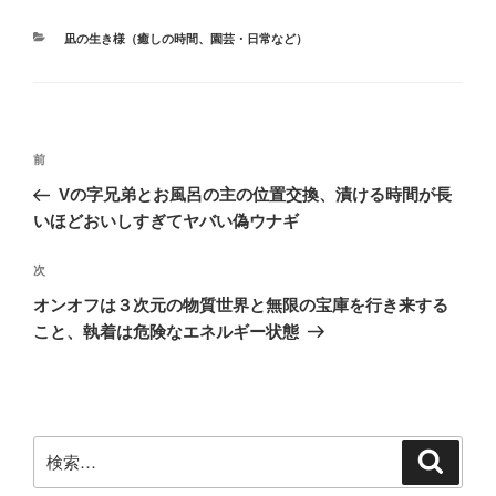
カ
凪の生き様（癒しの時間、園芸・日常など）
テ
ゴ
リ
ー
投
前
前
稿
の
Vの字兄弟とお風呂の主の位置交換、漬ける時間が長
ナ
投
いほどおいしすぎてヤバい偽ウナギ
ビ
稿
ゲ
次
次
の
ー
オンオフは３次元の物質世界と無限の宝庫を行き来する
投
シ
こと、執着は危険なエネルギー状態
稿
ョ
ン
検
検
索
索: