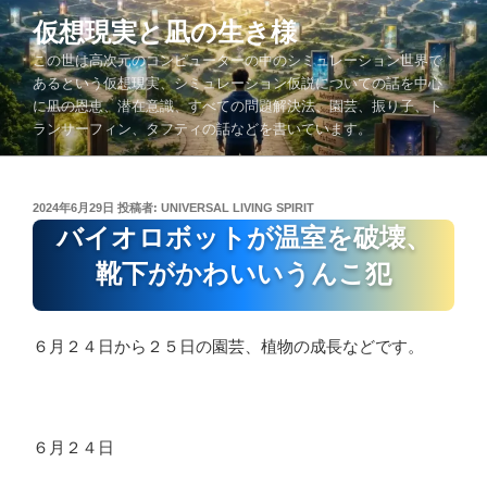
コ
仮想現実と凪の生き様
ン
この世は高次元のコンピューターの中のシミュレーション世界で
テ
あるという仮想現実、シミュレーション仮説についての話を中心
ン
に凪の恩恵、潜在意識、すべての問題解決法、園芸、振り子、ト
ツ
ランサーフィン、タフティの話などを書いています。
へ
ス
キ
投
2024年6月29日
投稿者:
UNIVERSAL LIVING SPIRIT
ッ
稿
バイオロボットが温室を破壊、
プ
日:
靴下がかわいいうんこ犯
６月２４日から２５日の園芸、植物の成長などです。
６月２４日