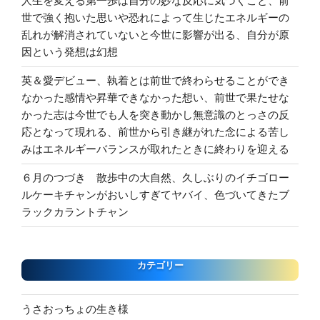
人生を変える第一歩は自分の妙な反応に気づくこと、前
世で強く抱いた思いや恐れによって生じたエネルギーの
乱れが解消されていないと今世に影響が出る、自分が原
因という発想は幻想
英＆愛デビュー、執着とは前世で終わらせることができ
なかった感情や昇華できなかった想い、前世で果たせな
かった志は今世でも人を突き動かし無意識のとっさの反
応となって現れる、前世から引き継がれた念による苦し
みはエネルギーバランスが取れたときに終わりを迎える
６月のつづき 散歩中の大自然、久しぶりのイチゴロー
ルケーキチャンがおいしすぎてヤバイ、色づいてきたブ
ラックカラントチャン
カテゴリー
うさおっちょの生き様