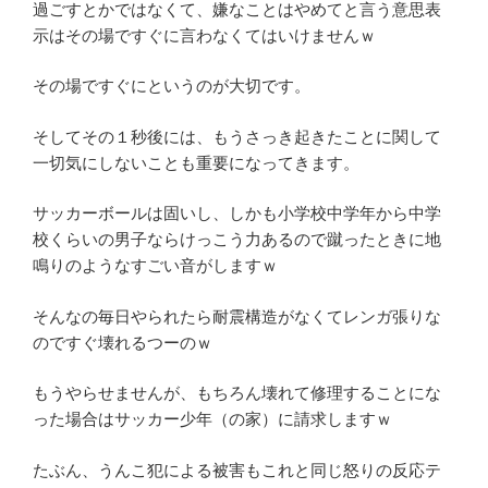
過ごすとかではなくて、嫌なことはやめてと言う意思表
示はその場ですぐに言わなくてはいけませんｗ
その場ですぐにというのが大切です。
そしてその１秒後には、もうさっき起きたことに関して
一切気にしないことも重要になってきます。
サッカーボールは固いし、しかも小学校中学年から中学
校くらいの男子ならけっこう力あるので蹴ったときに地
鳴りのようなすごい音がしますｗ
そんなの毎日やられたら耐震構造がなくてレンガ張りな
のですぐ壊れるつーのｗ
もうやらせませんが、もちろん壊れて修理することにな
った場合はサッカー少年（の家）に請求しますｗ
たぶん、うんこ犯による被害もこれと同じ怒りの反応テ