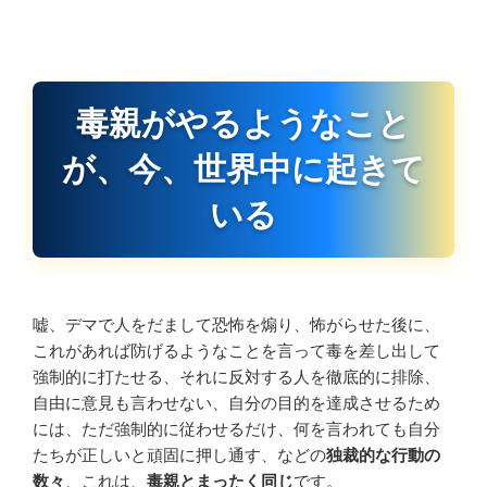
毒親がやるようなこと
が、今、世界中に起きて
いる
嘘、デマで人をだまして恐怖を煽り、怖がらせた後に、
これがあれば防げるようなことを言って毒を差し出して
強制的に打たせる、それに反対する人を徹底的に排除、
自由に意見も言わせない、自分の目的を達成させるため
には、ただ強制的に従わせるだけ、何を言われても自分
たちが正しいと頑固に押し通す、などの
独裁的な行動の
数々
、これは、
毒親とまったく同じ
です。