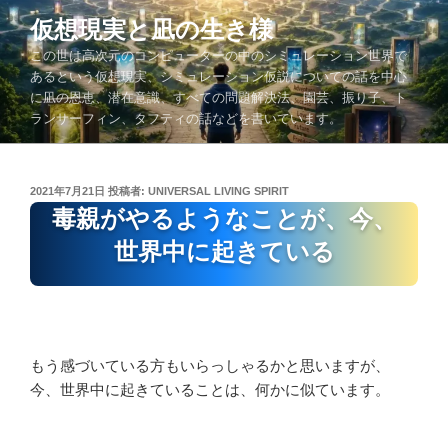
コ
仮想現実と凪の生き様
ン
この世は高次元のコンピューターの中のシミュレーション世界で
テ
あるという仮想現実、シミュレーション仮説についての話を中心
ン
に凪の恩恵、潜在意識、すべての問題解決法、園芸、振り子、ト
ツ
ランサーフィン、タフティの話などを書いています。
へ
ス
キ
投
2021年7月21日
投稿者:
UNIVERSAL LIVING SPIRIT
ッ
稿
毒親がやるようなことが、今、
プ
日:
世界中に起きている
もう感づいている方もいらっしゃるかと思いますが、
今、世界中に起きていることは、何かに似ています。