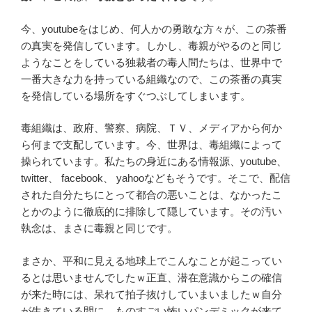
今、youtubeをはじめ、何人かの勇敢な方々が、この茶番
の真実を発信しています。しかし、毒親がやるのと同じ
ようなことをしている独裁者の毒人間たちは、世界中で
一番大きな力を持っている組織なので、この茶番の真実
を発信している場所をすぐつぶしてしまいます。
毒組織は、政府、警察、病院、ＴＶ、メディアから何か
ら何まで支配しています。今、世界は、毒組織によって
操られています。私たちの身近にある情報源、youtube、
twitter、 facebook、 yahooなどもそうです。そこで、配信
された自分たちにとって都合の悪いことは、なかったこ
とかのように徹底的に排除して隠しています。その汚い
執念は、まさに毒親と同じです。
まさか、平和に見える地球上でこんなことが起こってい
るとは思いませんでしたｗ正直、潜在意識からこの確信
が来た時には、呆れて拍子抜けしていまいましたｗ自分
が生きている間に、ものすごい怖いパンデミックが来て