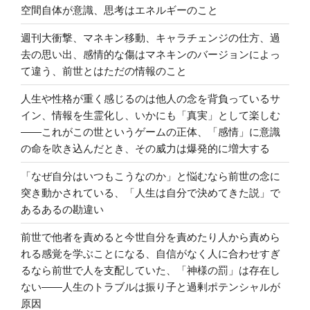
空間自体が意識、思考はエネルギーのこと
週刊大衝撃、マネキン移動、キャラチェンジの仕方、過
去の思い出、感情的な傷はマネキンのバージョンによっ
て違う、前世とはただの情報のこと
人生や性格が重く感じるのは他人の念を背負っているサ
イン、情報を生霊化し、いかにも「真実」として楽しむ
――これがこの世というゲームの正体、「感情」に意識
の命を吹き込んだとき、その威力は爆発的に増大する
「なぜ自分はいつもこうなのか」と悩むなら前世の念に
突き動かされている、「人生は自分で決めてきた説」で
あるあるの勘違い
前世で他者を責めると今世自分を責めたり人から責めら
れる感覚を学ぶことになる、自信がなく人に合わせすぎ
るなら前世で人を支配していた、「神様の罰」は存在し
ない――人生のトラブルは振り子と過剰ポテンシャルが
原因