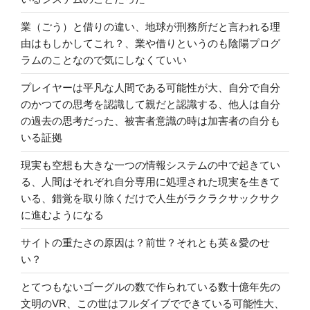
業（ごう）と借りの違い、地球が刑務所だと言われる理
由はもしかしてこれ？、業や借りというのも陰陽プログ
ラムのことなので気にしなくていい
プレイヤーは平凡な人間である可能性が大、自分で自分
のかつての思考を認識して親だと認識する、他人は自分
の過去の思考だった、被害者意識の時は加害者の自分も
いる証拠
現実も空想も大きな一つの情報システムの中で起きてい
る、人間はそれぞれ自分専用に処理された現実を生きて
いる、錯覚を取り除くだけで人生がラクラクサックサク
に進むようになる
サイトの重たさの原因は？前世？それとも英＆愛のせ
い？
とてつもないゴーグルの数で作られている数十億年先の
文明のVR、この世はフルダイブでできている可能性大、