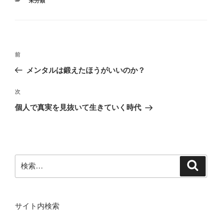
未分類
テ
ゴ
リ
ー
投
前
前
稿
の
メンタルは鍛えたほうがいいのか？
ナ
投
ビ
稿
次
次
ゲ
の
個人で真実を見抜いて生きていく時代
投
ー
稿
シ
ョ
ン
検
検
索
索:
サイト内検索