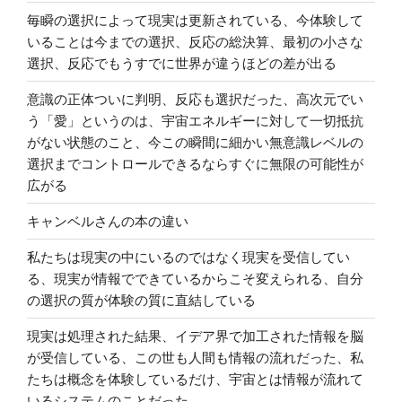
毎瞬の選択によって現実は更新されている、今体験して
いることは今までの選択、反応の総決算、最初の小さな
選択、反応でもうすでに世界が違うほどの差が出る
意識の正体ついに判明、反応も選択だった、高次元でい
う「愛」というのは、宇宙エネルギーに対して一切抵抗
がない状態のこと、今この瞬間に細かい無意識レベルの
選択までコントロールできるならすぐに無限の可能性が
広がる
キャンベルさんの本の違い
私たちは現実の中にいるのではなく現実を受信してい
る、現実が情報でできているからこそ変えられる、自分
の選択の質が体験の質に直結している
現実は処理された結果、イデア界で加工された情報を脳
が受信している、この世も人間も情報の流れだった、私
たちは概念を体験しているだけ、宇宙とは情報が流れて
いるシステムのことだった