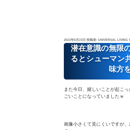
投
2022年6月23日
投稿者:
UNIVERSAL LIVING 
稿
潜在意識の無限
日:
るとシューマン
味方
また今日、嬉しいことが起こっ
ごいことになっていましたｗ
画像小さくて見にくいですが、