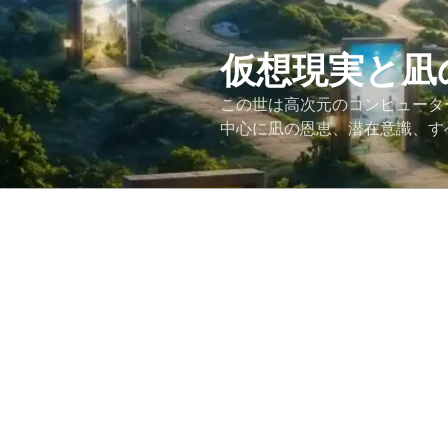
コ
ン
テ
仮想現実と凪
ン
この世は高次元のコンピュータ
ツ
中心に凪の恩恵、潜在意識、す
へ
ス
キ
ッ
プ