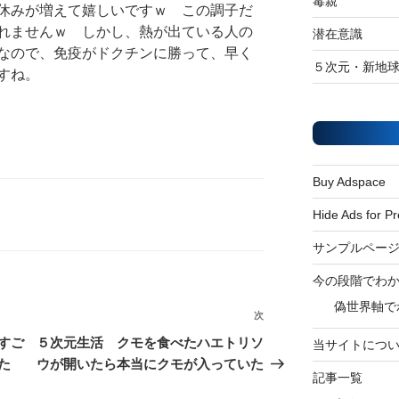
毒親
休みが増えて嬉しいですｗ この調子だ
れませんｗ しかし、熱が出ている人の
潜在意識
なので、免疫がドクチンに勝って、早く
５次元・新地
すね。
Buy Adspace
Hide Ads for 
サンプルペー
今の段階でわ
偽世界軸で
次
次
の
すご
５次元生活 クモを食べたハエトリソ
当サイトにつ
投
た
ウが開いたら本当にクモが入っていた
記事一覧
稿