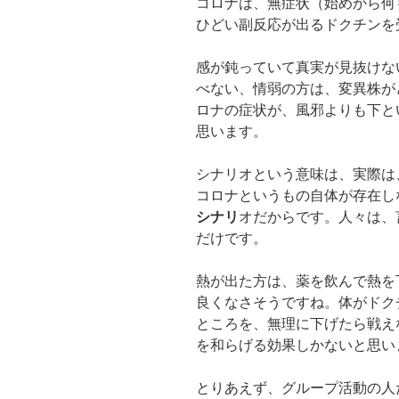
コロナは、無症状（始めから何
ひどい副反応が出るドクチンを
感が鈍っていて真実が見抜けな
べない、情弱の方は、変異株が
ロナの症状が、風邪よりも下と
思います。
シナリオという意味は、実際は
コロナというもの自体が存在し
シナリ
オだからです。人々は、
だけです。
熱が出た方は、薬を飲んで熱を
良くなさそうですね。体がドク
ところを、無理に下げたら戦え
を和らげる効果しかないと思い
とりあえず、グループ活動の人