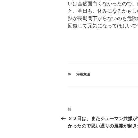
いは全然面白くなかったので、
と、明日も、休みになるかもし
熱が長期間下がらないのも危険
回復して元気になってほしいで
カ
潜在意識
テ
ゴ
リ
ー
投
前
前
稿
の
２２日は、またシューマン共振が
投
かったので思い通りの展開が起き
ナ
稿