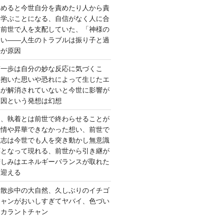
責めると今世自分を責めたり人から責
を学ぶことになる、自信がなく人に合
ら前世で人を支配していた、「神様の
ない――人生のトラブルは振り子と過
ルが原因
第一歩は自分の妙な反応に気づくこ
く抱いた思いや恐れによって生じたエ
れが解消されていないと今世に影響が
原因という発想は幻想
ー、執着とは前世で終わらせることが
感情や昇華できなかった想い、前世で
た志は今世でも人を突き動かし無意識
応となって現れる、前世から引き継が
苦しみはエネルギーバランスが取れた
を迎える
 散歩中の大自然、久しぶりのイチゴ
チャンがおいしすぎてヤバイ、色づい
クカラントチャン