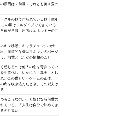
さの原因は？前世？それとも英＆愛の
ゴーグルの数で作られている数十億年
、この世はフルダイブでできている
間自体が意識、思考はエネルギーのこ
マネキン移動、キャラチェンジの仕
い出、感情的な傷はマネキンのバージ
違う、前世とはただの情報のこと
重く感じるのは他人の念を背負ってい
報を生霊化し、いかにも「真実」とし
これがこの世というゲームの正体、
識の命を吹き込んだとき、その威力は
する
いつもこうなのか」と悩むなら前世の
されている、「人生は自分で決めてき
あるの勘違い