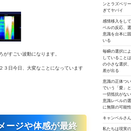
ンとラズベリ
ぎてヤバイ
感情移入をし
ベルの反応、
意識を台本に
いる
毎瞬の選択に
ろがすごい波動になります。
していること
の小さな選択
２３日今日、大変なことになっています
差が出る
意識の正体つ
でいう「愛」
一切抵抗がな
意識レベルの
に無限の可能
キャンベルさ
メージや体感が最終
私たちは現実