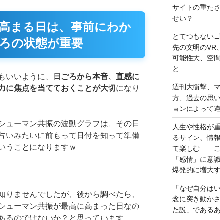
サイトの重た
せい？
高まる日は、事前にわか
とてつもない
ろの状態が重要
先の文明のVR
可能性大、空
と
もいいように、
日ごろから本音、直感に
週刊大衝撃、
力に焦点を当てておくことが大切
になり
方、過去の思
ョンによって
シューマン共振の波動グラフは、その日
人生や性格が
占いみたいに前もって日付を知って準備
るサイン、情
いうことになりますｗ
て楽しむ――
「感情」に意
爆発的に増大
「なぜ自分は
知りませんでしたが、後から調べたら、
念に突き動か
シューマン共振が最高に高まった日なの
た説」である
あるのではないか？と思っています。