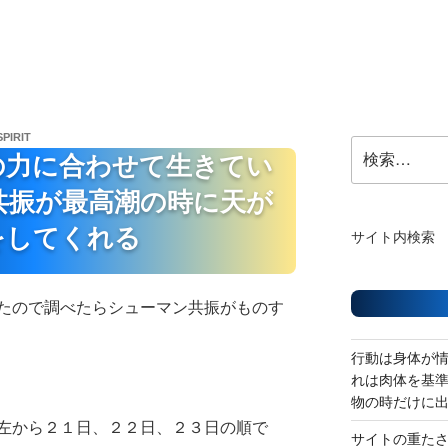
SPIRIT
検
の力に合わせて生きてい
索:
共振が最高潮の時に天が
をしてくれる
サイト内検索
たので調べたらシューマン共振がものす
行動は身体が
れは肉体を基
物の時だけに
左から２１日、２２日、２３日の順で
サイトの重た