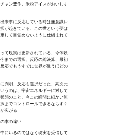
ーチャン豊作、米粉アイスがおいしす
て出来事に反応している時は無意識レ
選択が起きている、この世という夢は
固定して目覚めないように仕組まれて
よって現実は更新されている、今体験
は今までの選択、反応の総決算、最初
、反応でもうすでに世界が違うほどの
いに判明、反応も選択だった、高次元
というのは、宇宙エネルギーに対して
い状態のこと、今この瞬間に細かい無
選択までコントロールできるならすぐ
性が広がる
んの本の違い
の中にいるのではなく現実を受信して