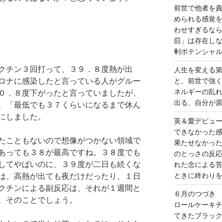
前世で他者を
められる感覚
わせすぎるな
罰」は存在し
剰ポテンシャ
クチン３回打って、３９．８度熱が出
人生を変える
ロナに感染したと言っている人がグルー
と、前世で強
ネルギーの乱
０．８度下がったと言っていましたが、
出る、自分が
、「最低でも３７くらいになるまで休ん
にしました。
英＆愛デビュ
できなかった
たこともないので想像がつかない領域で
果たせなかっ
あっても３８が最高ですね。３８度でも
のとっさの反
してやばいのに、３９度が二日も続くな
れた念による
ときに終わり
は、高熱が出ても夜だけだったり、１日
クチンによる副反応は、それが１週間と
６月のつづき
、そのことでしょう。
ロールケーキ
てきたブラッ