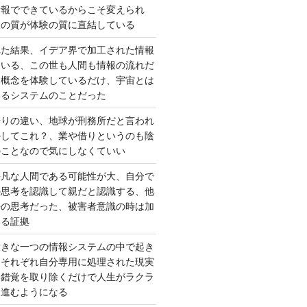
情報でできているからこそ変えられ
択の質が体験の質に直結している
れた結果、イデア界で加工された情報
ている、この世も人間も情報の流れだ
は概念を体験しているだけ、宇宙とは
いるシステムのことだった
借りの違い、地球が刑務所だと言われ
かしてこれ？、業や借りというのも陰
のことなので気にしなくていい
平凡な人間である可能性が大、自分で
の思考を認識して親だと認識する、他
去の思考だった、被害者意識の時は加
いる証拠
大きな一つの情報システムの中で起き
はそれぞれ自分専用に処理された現実
、錯覚を取り除くだけで人生がラクラ
に進むようになる