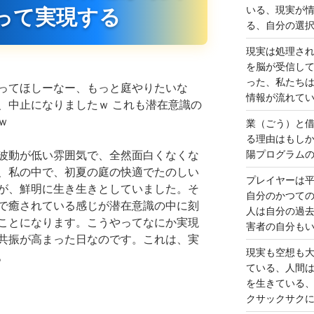
いる、現実が
って実現する
る、自分の選
現実は処理さ
を脳が受信し
った、私たち
ってほしーなー、もっと庭やりたいな
情報が流れて
、中止になりましたｗ これも潜在意識の
ｗ
業（ごう）と
る理由はもし
陽プログラム
波動が低い雰囲気で、全然面白くなくな
、私の中で、初夏の庭の快適でたのしい
プレイヤーは
が、鮮明に生き生きとしていました。そ
自分のかつて
で癒されている感じが潜在意識の中に刻
人は自分の過
ことになります。こうやってなにか実現
害者の自分も
共振が高まった日なのです。これは、実
現実も空想も
。
ている、人間
を生きている
クサックサク