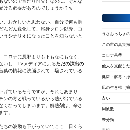
もないので当たり前ｗ）なのに、そんな
受ける必要があるのでしょうか？ｗ
い、おかしいと思わない、自分で何も調
どんどん変化して、尾身クロン以降、コ
うさおっちょ
いう
シナリオ
になったことを知らないと
この世の真実
コロナ茶番
、コロナに風邪よりも下もなにもなく、
ないし、TVメディアによる
ただの演出の
他人を支配し
言葉の情報に洗脳されて、騙されている
健康・解毒・
凪の生き様（
下げているそうですが、それもあまり、
占い
チンの毒と戦っているから熱が出ている
なくなってしまいます。解熱剤は、辛さ
周波数
ます。
未分類
たちの波動も下がっていてここ二日くら