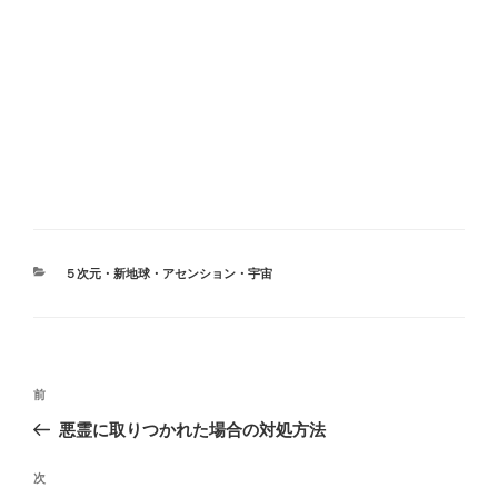
カ
５次元・新地球・アセンション・宇宙
テ
ゴ
リ
ー
投
前
前
稿
の
悪霊に取りつかれた場合の対処方法
ナ
投
ビ
稿
次
次