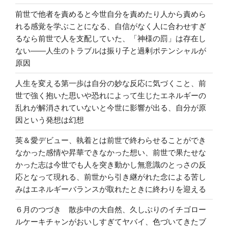
前世で他者を責めると今世自分を責めたり人から責めら
れる感覚を学ぶことになる、自信がなく人に合わせすぎ
るなら前世で人を支配していた、「神様の罰」は存在し
ない――人生のトラブルは振り子と過剰ポテンシャルが
原因
人生を変える第一歩は自分の妙な反応に気づくこと、前
世で強く抱いた思いや恐れによって生じたエネルギーの
乱れが解消されていないと今世に影響が出る、自分が原
因という発想は幻想
英＆愛デビュー、執着とは前世で終わらせることができ
なかった感情や昇華できなかった想い、前世で果たせな
かった志は今世でも人を突き動かし無意識のとっさの反
応となって現れる、前世から引き継がれた念による苦し
みはエネルギーバランスが取れたときに終わりを迎える
６月のつづき 散歩中の大自然、久しぶりのイチゴロー
ルケーキチャンがおいしすぎてヤバイ、色づいてきたブ