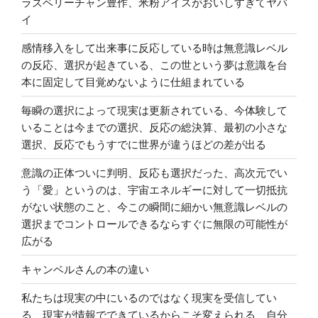
ラズベリーチャン豊作、米粉アイスがおいしすぎてヤバ
イ
感情移入をして出来事に反応している時は無意識レベル
の反応、選択が起きている、この世という夢は意識を台
本に固定して目覚めないように仕組まれている
毎瞬の選択によって現実は更新されている、今体験して
いることは今までの選択、反応の総決算、最初の小さな
選択、反応でもうすでに世界が違うほどの差が出る
意識の正体ついに判明、反応も選択だった、高次元でい
う「愛」というのは、宇宙エネルギーに対して一切抵抗
がない状態のこと、今この瞬間に細かい無意識レベルの
選択までコントロールできるならすぐに無限の可能性が
広がる
キャンベルさんの本の違い
私たちは現実の中にいるのではなく現実を受信してい
る、現実が情報でできているからこそ変えられる、自分