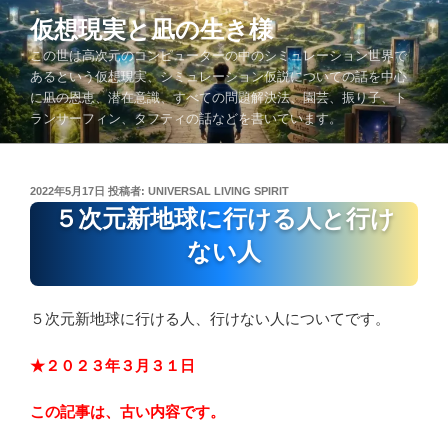
コ
仮想現実と凪の生き様
ン
この世は高次元のコンピューターの中のシミュレーション世界で
テ
あるという仮想現実、シミュレーション仮説についての話を中心
ン
に凪の恩恵、潜在意識、すべての問題解決法、園芸、振り子、ト
ツ
ランサーフィン、タフティの話などを書いています。
へ
ス
キ
投
2022年5月17日
投稿者:
UNIVERSAL LIVING SPIRIT
ッ
稿
５次元新地球に行ける人と行け
プ
日:
ない人
５次元新地球に行ける人、行けない人についてです。
★２０２３年３月３１日
この記事は、古い内容です。