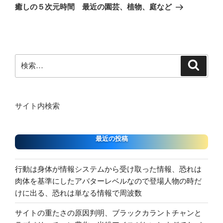
ゲ
の
癒しの５次元時間 最近の園芸、植物、庭など
投
ー
稿
シ
ョ
ン
検
検
索
索:
サイト内検索
最近の投稿
行動は身体が情報システムから受け取った情報、恐れは
肉体を基準にしたアバターレベルなので登場人物の時だ
けに出る、恐れは単なる情報で周波数
サイトの重たさの原因判明、ブラックカラントチャンと