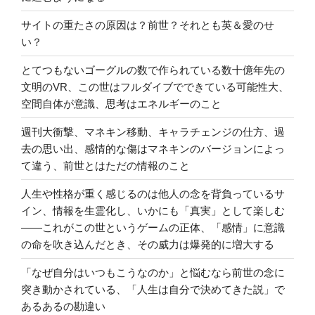
サイトの重たさの原因は？前世？それとも英＆愛のせ
い？
とてつもないゴーグルの数で作られている数十億年先の
文明のVR、この世はフルダイブでできている可能性大、
空間自体が意識、思考はエネルギーのこと
週刊大衝撃、マネキン移動、キャラチェンジの仕方、過
去の思い出、感情的な傷はマネキンのバージョンによっ
て違う、前世とはただの情報のこと
人生や性格が重く感じるのは他人の念を背負っているサ
イン、情報を生霊化し、いかにも「真実」として楽しむ
――これがこの世というゲームの正体、「感情」に意識
の命を吹き込んだとき、その威力は爆発的に増大する
「なぜ自分はいつもこうなのか」と悩むなら前世の念に
突き動かされている、「人生は自分で決めてきた説」で
あるあるの勘違い