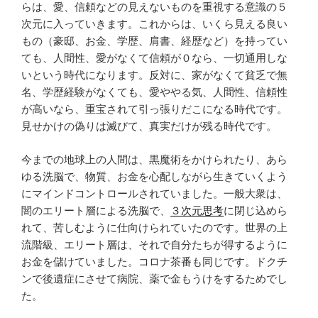
らは、愛、信頼などの見えないものを重視する意識の５
次元に入っていきます。これからは、いくら見える良い
もの（豪邸、お金、学歴、肩書、経歴など）を持ってい
ても、人間性、愛がなくて信頼が０なら、一切通用しな
いという時代になります。反対に、家がなくて貧乏で無
名、学歴経験がなくても、愛ややる気、人間性、信頼性
が高いなら、重宝されて引っ張りだこになる時代です。
見せかけの偽りは滅びて、真実だけが残る時代です。
今までの地球上の人間は、黒魔術をかけられたり、あら
ゆる洗脳で、物質、お金を心配しながら生きていくよう
にマインドコントロールされていました。一般大衆は、
闇のエリート層による洗脳で、
３次元思考
に閉じ込めら
れて、苦しむように仕向けられていたのです。世界の上
流階級、エリート層は、それで自分たちが得するように
お金を儲けていました。コロナ茶番も同じです。ドクチ
ンで後遺症にさせて病院、薬で金もうけをするためでし
た。