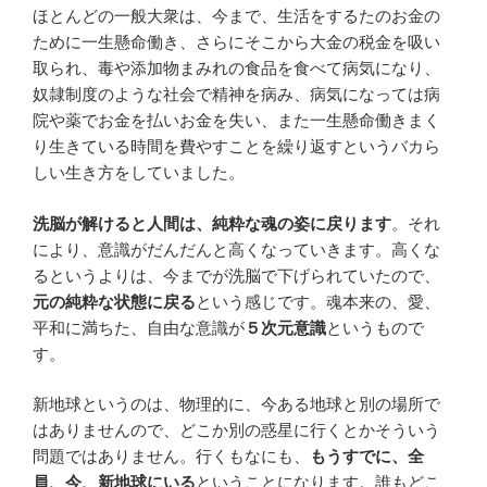
ほとんどの一般大衆は、今まで、生活をするたのお金の
ために一生懸命働き、さらにそこから大金の税金を吸い
取られ、毒や添加物まみれの食品を食べて病気になり、
奴隷制度のような社会で精神を病み、病気になっては病
院や薬でお金を払いお金を失い、また一生懸命働きまく
り生きている時間を費やすことを繰り返すというバカら
しい生き方をしていました。
洗脳が解けると人間は、純粋な魂の姿に戻ります
。それ
により、意識がだんだんと高くなっていきます。高くな
るというよりは、今までが洗脳で下げられていたので、
元の純粋な状態に戻る
という感じです。魂本来の、愛、
平和に満ちた、自由な意識が
５次元意識
というもので
す。
新地球というのは、物理的に、今ある地球と別の場所で
はありませんので、どこか別の惑星に行くとかそういう
問題ではありません。行くもなにも、
もうすでに、全
員、今、新地球にいる
ということになります。誰もどこ