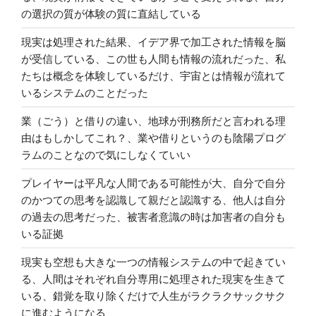
の選択の質が体験の質に直結している
現実は処理された結果、イデア界で加工された情報を脳
が受信している、この世も人間も情報の流れだった、私
たちは概念を体験しているだけ、宇宙とは情報が流れて
いるシステムのことだった
業（ごう）と借りの違い、地球が刑務所だと言われる理
由はもしかしてこれ？、業や借りというのも陰陽プログ
ラムのことなので気にしなくていい
プレイヤーは平凡な人間である可能性が大、自分で自分
のかつての思考を認識して親だと認識する、他人は自分
の過去の思考だった、被害者意識の時は加害者の自分も
いる証拠
現実も空想も大きな一つの情報システムの中で起きてい
る、人間はそれぞれ自分専用に処理された現実を生きて
いる、錯覚を取り除くだけで人生がラクラクサックサク
に進むようになる