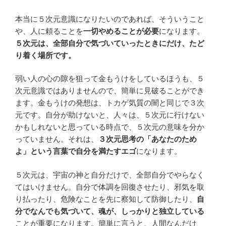
本当に５次元意識になりたいのであれば、そういうこと
や、人に頼ることを
一切やめることが必要
になります。
５次元は、全部自分で気づいていったときにだけ、たど
り着く場所です。
弱い人の心の隙を狙って金もうけをしているほうも、５
次元意識ではありませんので、簡単に見破ることができ
ます。金もうけの発想は、トカゲ気質の闇と同じで３次
元です。自分が助けないと、人々は、５次元に行けない
かもしれないと思っている時点で、５次元の意味を分か
っていません。それは、
３次元思考の「あなたのため
よ」という言葉で自分を満たすエゴ
になります。
５次元は、宇宙の神と自分だけで、全部自分でやらなく
てはいけません。自分で体調を回復させたり、邪気を取
り払ったり、危険なことを先に察知して防御したり、
自
分でなんでも気づいて、魂が、しっかりと独立している
ことが重要になります。簡単に言うと、人間なんだけ