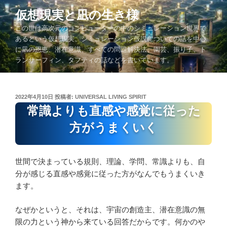
コ
仮想現実と凪の生き様
ン
この世は高次元のコンピューターの中のシミュレーション世界で
テ
あるという仮想現実、シミュレーション仮説についての話を中心
ン
に凪の恩恵、潜在意識、すべての問題解決法、園芸、振り子、ト
ツ
ランサーフィン、タフティの話などを書いています。
へ
ス
キ
投
2022年4月10日
投稿者:
UNIVERSAL LIVING SPIRIT
ッ
稿
常識よりも直感や感覚に従った
プ
日:
方がうまくいく
世間で決まっている規則、理論、学問、常識よりも、自
分が感じる直感や感覚に従った方がなんでもうまくいき
ます。
なぜかというと、それは、宇宙の創造主、潜在意識の無
限の力という神から来ている回答だからです。何かのや