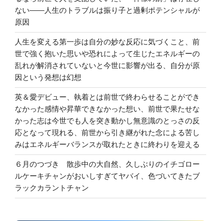
ない――人生のトラブルは振り子と過剰ポテンシャルが
原因
人生を変える第一歩は自分の妙な反応に気づくこと、前
世で強く抱いた思いや恐れによって生じたエネルギーの
乱れが解消されていないと今世に影響が出る、自分が原
因という発想は幻想
英＆愛デビュー、執着とは前世で終わらせることができ
なかった感情や昇華できなかった想い、前世で果たせな
かった志は今世でも人を突き動かし無意識のとっさの反
応となって現れる、前世から引き継がれた念による苦し
みはエネルギーバランスが取れたときに終わりを迎える
６月のつづき 散歩中の大自然、久しぶりのイチゴロー
ルケーキチャンがおいしすぎてヤバイ、色づいてきたブ
ラックカラントチャン