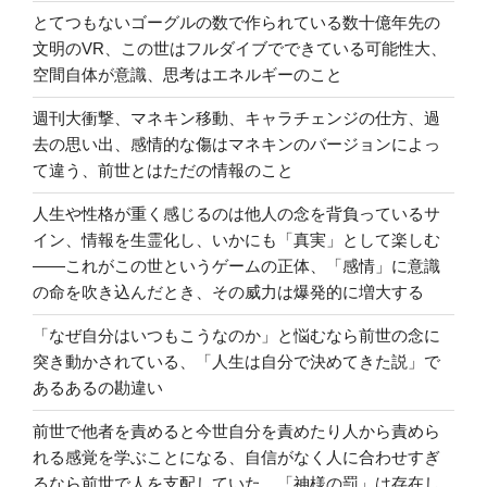
とてつもないゴーグルの数で作られている数十億年先の
文明のVR、この世はフルダイブでできている可能性大、
空間自体が意識、思考はエネルギーのこと
週刊大衝撃、マネキン移動、キャラチェンジの仕方、過
去の思い出、感情的な傷はマネキンのバージョンによっ
て違う、前世とはただの情報のこと
人生や性格が重く感じるのは他人の念を背負っているサ
イン、情報を生霊化し、いかにも「真実」として楽しむ
――これがこの世というゲームの正体、「感情」に意識
の命を吹き込んだとき、その威力は爆発的に増大する
「なぜ自分はいつもこうなのか」と悩むなら前世の念に
突き動かされている、「人生は自分で決めてきた説」で
あるあるの勘違い
前世で他者を責めると今世自分を責めたり人から責めら
れる感覚を学ぶことになる、自信がなく人に合わせすぎ
るなら前世で人を支配していた、「神様の罰」は存在し