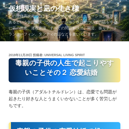
コ
仮想現実と凪の生き様
ン
この世は高次元のコンピューターの中のシミュレーション世界で
テ
あるという仮想現実、シミュレーション仮説についての話を中心
ン
に凪の恩恵、潜在意識、すべての問題解決法、園芸、振り子、ト
ツ
ランサーフィン、タフティの話などを書いています。
へ
ス
キ
投
2018年11月28日
投稿者:
UNIVERSAL LIVING SPIRIT
ッ
稿
毒親の子供の人生で起こりやす
プ
日:
いことその２ 恋愛結婚
毒親の子供（アダルトチルドレン）は、恋愛でも問題が
起きたり好きな人とうまくいかないことが多く苦労しが
ちです。