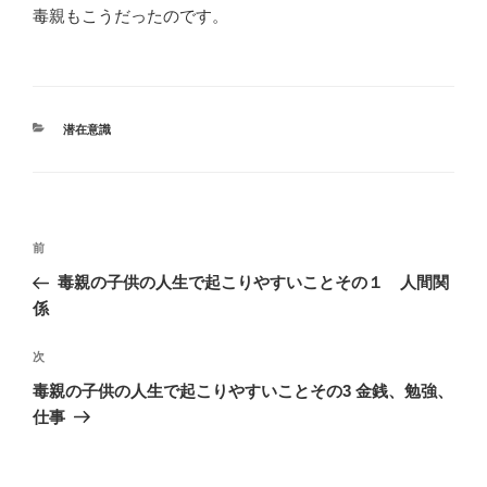
毒親もこうだったのです。
カ
潜在意識
テ
ゴ
リ
ー
投
前
前
稿
の
毒親の子供の人生で起こりやすいことその１ 人間関
ナ
投
係
ビ
稿
ゲ
次
次
の
ー
毒親の子供の人生で起こりやすいことその3 金銭、勉強、
投
シ
仕事
稿
ョ
ン