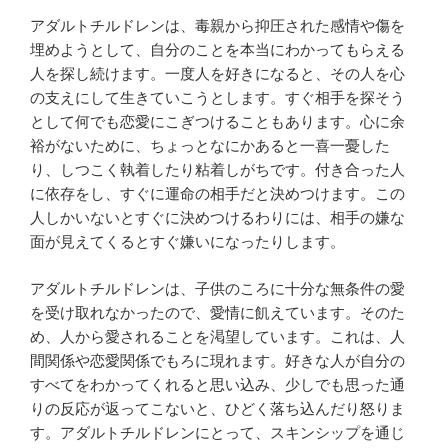
アダルトチルドレンは、毒親から抑圧された感情や傷を
埋めようとして、自分のことを本当にわかってもらえる
人を探し続けます。一度人を好きになると、その人を心
の支えにして生きていこうとします。すぐ相手を探そう
として何でも恋愛にこぎつけることもあります。心に余
裕がないために、ちょっとなにかあると一喜一憂した
り、しつこく執着したり粘着しがちです。付き合った人
に依存をし、すぐに運命の相手だと決めつけます。この
人しかいないとすぐに決めつけるわりには、相手の嫌な
面が見えてくるとすぐ嫌いになったりします。
アダルトチルドレンは、子供のころに十分な無条件の愛
を受け取れなかったので、愛情に飢えています。そのた
め、人から愛されることを渇望しています。これは、人
間関係や恋愛関係でもろに現れます。好きな人が自分の
すべてをわかってくれると思い込み、少しでも思った通
りの反応が返ってこないと、ひどく落ち込んだり怒りま
す。アダルトチルドレンにとって、スキンシップを通じ