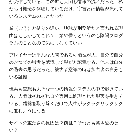
が受信している、この世も人間も情報の流れだった、私
たちは概念を体験しているだけ、宇宙とは情報が流れて
いるシステムのことだった
業（ごう）と借りの違い、地球が刑務所だと言われる理
由はもしかしてこれ？、業や借りというのも陰陽プログ
ラムのことなので気にしなくていい
プレイヤーは平凡な人間である可能性が大、自分で自分
のかつての思考を認識して親だと認識する、他人は自分
の過去の思考だった、被害者意識の時は加害者の自分も
いる証拠
現実も空想も大きな一つの情報システムの中で起きてい
る、人間はそれぞれ自分専用に処理された現実を生きて
いる、錯覚を取り除くだけで人生がラクラクサックサク
に進むようになる
サイトの重たさの原因は？前世？それとも英＆愛のせ
い？