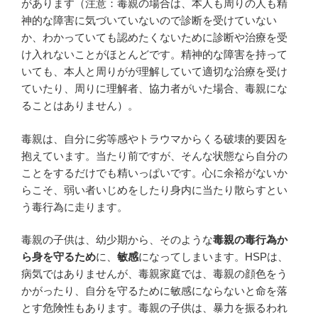
があります（注意：毒親の場合は、本人も周りの人も精
神的な障害に気づいていないので診断を受けていない
か、わかっていても認めたくないために診断や治療を受
け入れないことがほとんどです。精神的な障害を持って
いても、本人と周りがが理解していて適切な治療を受け
ていたり、周りに理解者、協力者がいた場合、毒親にな
ることはありません）。
毒親は、自分に劣等感やトラウマからくる破壊的要因を
抱えています。当たり前ですが、そんな状態なら自分の
ことをするだけでも精いっぱいです。心に余裕がないか
らこそ、弱い者いじめをしたり身内に当たり散らすとい
う毒行為に走ります。
毒親の子供は、幼少期から、そのような
毒親の毒行為か
ら身を守るため
に、
敏感
になってしまいます。HSPは、
病気ではありませんが、毒親家庭では、毒親の顔色をう
かがったり、自分を守るために敏感にならないと命を落
とす危険性もあります。毒親の子供は、暴力を振るわれ