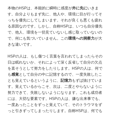
本物のHSPは、本能的に瞬時に感度が
外に先に
いきま
す。自分よりもまず先に、他人や、環境に目が行ってそ
っちを優先にしてしまいます。それが良くも悪くも疲れ
る原因なのです。しかし、自称HSPは、いつも自分優先
で、他人、環境を一切見ていないし感じ取っていないの
で、何にも気づいていません。この
環境への洞察力
が大
きな違いです。
HSPの人は、もし傷つく言葉を言われてしまったらその
日は眠れないか、それによって深く反省して自分の欠点
を直そうとして努力をしたりします。HSPの人は、何で
も
感覚
として自分の中に記憶するので、一度失敗したこ
とも覚えているというように、
記憶力
もずば抜けていま
す。覚えているからこそ、次は、二度とやらないように
努力できて、失敗しないようになります。これも成功者
には、大切な要素です。HSPの人は、嫌な出来事でも、
一度あったことをずっと覚えていて、そのトラウマをず
っと引きずってしまったりします。自称HSPは、何でも