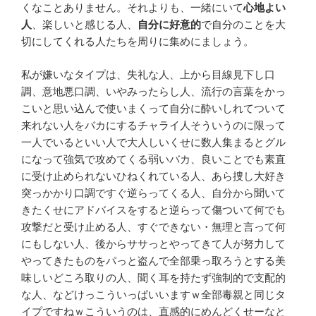
くなことありません。それよりも、一緒にいて
心地よい
人
、楽しいと感じる人、
自分に好意的
で自分のことを大
切にしてくれる人たちを周りに集めにましょう。
私が嫌いなタイプは、失礼な人、上から目線見下し口
調、意地悪口調、いやみったらし人、流行の言葉をかっ
こいと思い込んで使いまくって自分に酔いしれてついて
来れない人をバカにするチャライ人そういうのに限って
一人でいるといい人で大人しいくせに数人集まるとグル
になって強気で攻めてくる弱いバカ、良いことでも素直
に受け止められないひねくれている人、あら捜し大好き
突っかかり口調ですぐ逆らってくる人、自分から聞いて
きたくせにアドバイスをすると逆らって傷ついて何でも
攻撃だと受け止める人、すぐできない・無理と言って何
にもしない人、後からササっとやってきて人が努力して
やってきたものをパっと盗んで全部乗っ取ろうとする美
味しいどころ取りの人、聞く耳を持たず強制的で支配的
な人、などけっこういっぱいいますｗ全部毒親と同じタ
イプですねｗこういうのは、直感的にめんどくせーなと