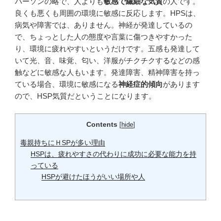
パーソンの略で、人よりも
敏感で繊細な気質
の人です。
良くも悪くも周囲の環境に敏感に反応します。HPSは、
病気や障害では、ありません。神経が発達しているの
で、ちょっとした人の態度や言葉に傷つきやすかった
り、環境に疲れやすいというだけです。五感も発達して
いて光、音、味覚、匂い、洋服がチクチクするなどの感
触などに敏感な人もいます。発達障害、精神障害を持っ
ている場合、環境に敏感になる
神経症的傾向
があります
ので、HSP気質だということになります。
Contents
[
hide
]
毒親持ちにＨSPが多い理由
HSPは、疲れやすさの代わりに成功に必要な能力を持
っている
HSPが避けたほうがいい場所や人