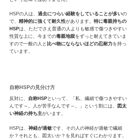
HSPの人は、
過去につらい経験をしていることが多い
の
で、
精神的に強くて耐久性
があります。
特に毒親持ちの
HSP
は、ただでさえ普通の人よりも敏感で傷つきやすい
性質な上に、今までの
毒親地獄
をずっと耐えてきていま
すので一般の人と
比べ物にならないほどの忍耐力
を持っ
ています。
自称HSPの見分け方
反対に、
自称HSP
といって、「私、繊細で傷つきやすい
んです～。人が苦手なんです～。」という割には、
図太
い神経の持ち主
がいます。
HSPは、
神経が過敏
です、その人の神経が過敏で繊細
か？それとも、図太いか？を見ればすぐにわかります。