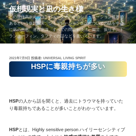
コ
仮想現実と凪の生き様
ン
この世は高次元のコンピューターの中のシミュレーション世界で
テ
あるという仮想現実、シミュレーション仮説についての話を中心
ン
に凪の恩恵、潜在意識、すべての問題解決法、園芸、振り子、ト
ツ
ランサーフィン、タフティの話などを書いています。
へ
ス
キ
投
2021年7月9日
投稿者:
UNIVERSAL LIVING SPIRIT
ッ
稿
HSPに毒親持ちが多い
プ
日:
HSP
の人から話を聞くと、過去にトラウマを持っていた
り毒親持ちであることが多いことがわかっています。
HSP
とは、Highly sensitive person ハイリーセンシティブ