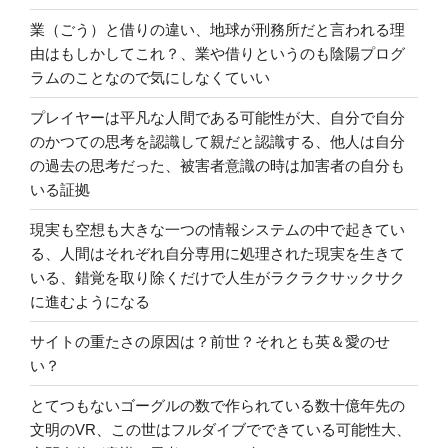
業（ごう）と借りの違い、地球が刑務所だと言われる理
由はもしかしてこれ？、業や借りというのも陰陽プログ
ラムのことなので気にしなくていい
プレイヤーは平凡な人間である可能性が大、自分で自分
のかつての思考を認識して親だと認識する、他人は自分
の過去の思考だった、被害者意識の時は加害者の自分も
いる証拠
現実も空想も大きな一つの情報システムの中で起きてい
る、人間はそれぞれ自分専用に処理された現実を生きて
いる、錯覚を取り除くだけで人生がラクラクサックサク
に進むようになる
サイトの重たさの原因は？前世？それとも英＆愛のせ
い？
とてつもないゴーグルの数で作られている数十億年先の
文明のVR、この世はフルダイブでできている可能性大、