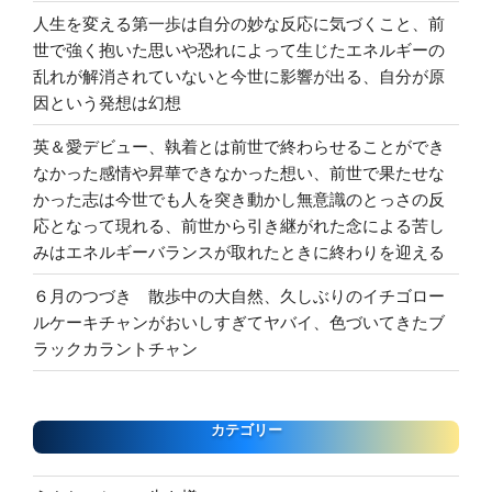
人生を変える第一歩は自分の妙な反応に気づくこと、前
世で強く抱いた思いや恐れによって生じたエネルギーの
乱れが解消されていないと今世に影響が出る、自分が原
因という発想は幻想
英＆愛デビュー、執着とは前世で終わらせることができ
なかった感情や昇華できなかった想い、前世で果たせな
かった志は今世でも人を突き動かし無意識のとっさの反
応となって現れる、前世から引き継がれた念による苦し
みはエネルギーバランスが取れたときに終わりを迎える
６月のつづき 散歩中の大自然、久しぶりのイチゴロー
ルケーキチャンがおいしすぎてヤバイ、色づいてきたブ
ラックカラントチャン
カテゴリー