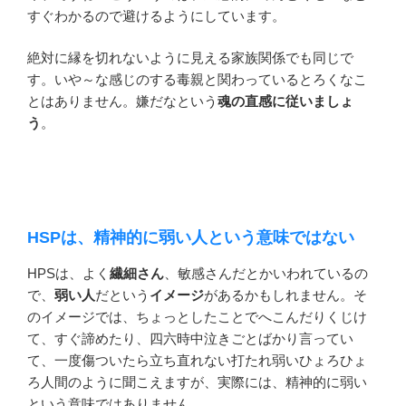
すぐわかるので避けるようにしています。
絶対に縁を切れないように見える家族関係でも同じで
す。いや～な感じのする毒親と関わっているとろくなこ
とはありません。嫌だなという
魂の直感に従いましょ
う
。
HSPは、精神的に弱い人という意味ではない
HPSは、よく
繊細さん
、敏感さんだとかいわれているの
で、
弱い人
だという
イメージ
があるかもしれません。そ
のイメージでは、ちょっとしたことでへこんだりくじけ
て、すぐ諦めたり、四六時中泣きごとばかり言ってい
て、一度傷ついたら立ち直れない打たれ弱いひょろひょ
ろ人間のように聞こえますが、実際には、精神的に弱い
という意味ではありません。