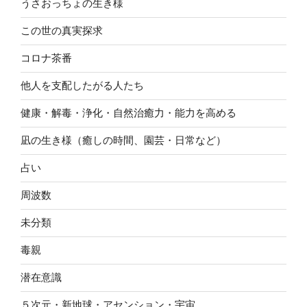
うさおっちょの生き様
この世の真実探求
コロナ茶番
他人を支配したがる人たち
健康・解毒・浄化・自然治癒力・能力を高める
凪の生き様（癒しの時間、園芸・日常など）
占い
周波数
未分類
毒親
潜在意識
５次元・新地球・アセンション・宇宙