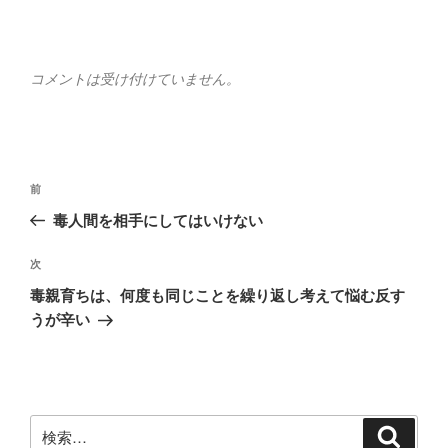
コメントは受け付けていません。
投
前
前
稿
の
毒人間を相手にしてはいけない
ナ
投
ビ
稿
次
次
ゲ
の
毒親育ちは、何度も同じことを繰り返し考えて悩む反す
投
ー
うが辛い
稿
シ
ョ
ン
検
検
索