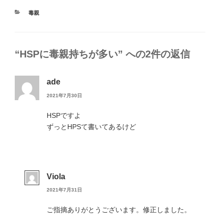
カ
毒親
テ
ゴ
リ
ー
“HSPに毒親持ちが多い” への2件の返信
ade
2021年7月30日
HSPですよ
ずっとHPSて書いてあるけど
Viola
2021年7月31日
ご指摘ありがとうございます。修正しました。