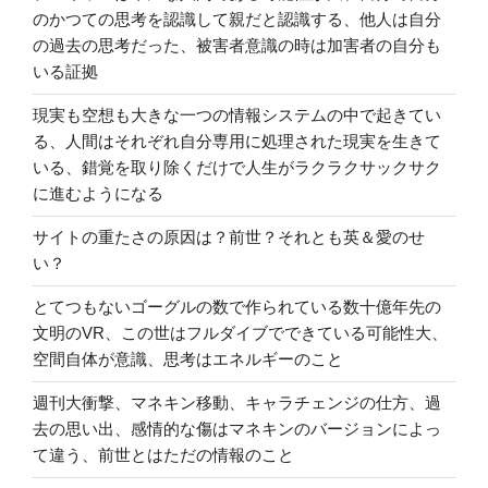
のかつての思考を認識して親だと認識する、他人は自分
の過去の思考だった、被害者意識の時は加害者の自分も
いる証拠
現実も空想も大きな一つの情報システムの中で起きてい
る、人間はそれぞれ自分専用に処理された現実を生きて
いる、錯覚を取り除くだけで人生がラクラクサックサク
に進むようになる
サイトの重たさの原因は？前世？それとも英＆愛のせ
い？
とてつもないゴーグルの数で作られている数十億年先の
文明のVR、この世はフルダイブでできている可能性大、
空間自体が意識、思考はエネルギーのこと
週刊大衝撃、マネキン移動、キャラチェンジの仕方、過
去の思い出、感情的な傷はマネキンのバージョンによっ
て違う、前世とはただの情報のこと