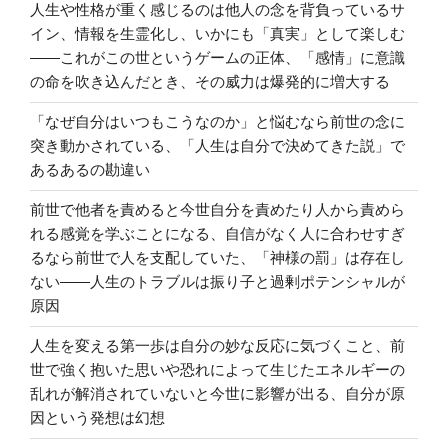
人生や性格が重く感じるのは他人の念を背負っているサ
イン、情報を生霊化し、いかにも「真実」として楽しむ
――これがこの世というゲームの正体、「感情」に意識
の命を吹き込んだとき、その威力は爆発的に増大する
「なぜ自分はいつもこうなのか」と悩むなら前世の念に
突き動かされている、「人生は自分で決めてきた説」で
あるあるの勘違い
前世で他者を責めると今世自分を責めたり人から責めら
れる感覚を学ぶことになる、自信がなく人に合わせすぎ
るなら前世で人を支配していた、「神様の罰」は存在し
ない――人生のトラブルは振り子と過剰ポテンシャルが
原因
人生を変える第一歩は自分の妙な反応に気づくこと、前
世で強く抱いた思いや恐れによって生じたエネルギーの
乱れが解消されていないと今世に影響が出る、自分が原
因という発想は幻想