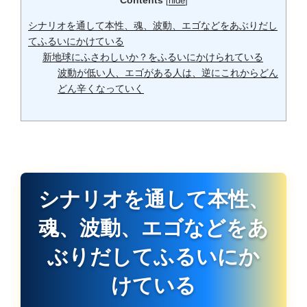
[
hide
]
シナリオを通して本性、魂、波動、エゴなどをあぶりだし
てふるいにかけている
新地球にふさわしいか？をふるいにかけられている
波動が低い人、エゴがある人は、逆にこれからどん
どん辛くなっていく
シナリオを通して本性、
魂、波動、エゴなどをあ
ぶりだしてふるいにか
けている