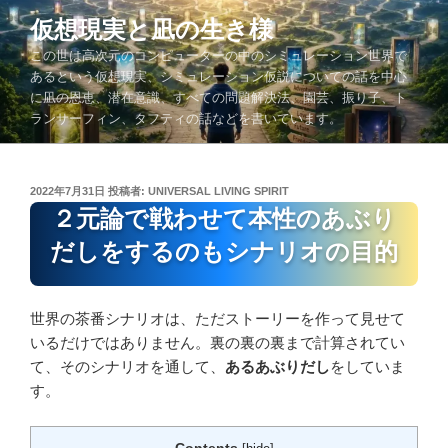
コ
仮想現実と凪の生き様
ン
この世は高次元のコンピューターの中のシミュレーション世界で
テ
あるという仮想現実、シミュレーション仮説についての話を中心
ン
に凪の恩恵、潜在意識、すべての問題解決法、園芸、振り子、ト
ツ
ランサーフィン、タフティの話などを書いています。
へ
ス
キ
投
2022年7月31日
投稿者:
UNIVERSAL LIVING SPIRIT
ッ
稿
２元論で戦わせて本性のあぶり
プ
日:
だしをするのもシナリオの目的
世界の茶番シナリオは、ただストーリーを作って見せて
いるだけではありません。裏の裏の裏まで計算されてい
て、そのシナリオを通して、
あるあぶりだし
をしていま
す。
Contents