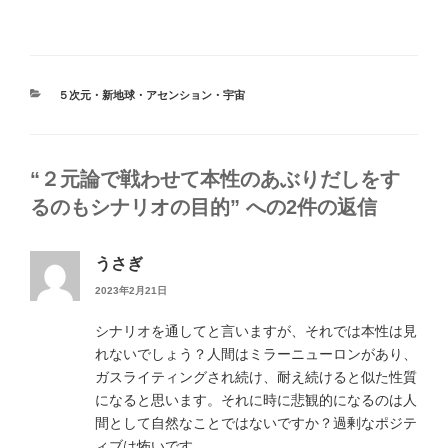
カ
５次元・新地球・アセンション・宇宙
テ
ゴ
リ
ー
“２元論で戦わせて本性のあぶりだしをす
るのもシナリオの目的” への2件の返信
うさぎ
2023年2月21日
シナリオを通してと言いますが、それでは本性は見
れないでしょう？人間はミラーニューロンがあり、
ガスライティングされ続け、耐え続けると似た性質
になると思います。それに時に悲観的になるのは人
間として自然なことではないですか？過剰なポジテ
ィブは怖いです