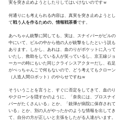
実を突き止めようとしたりしてはいけないのですｗ
何通りにも考えられる内容は、真実を突き止めようとし
て
戦う人を作るための、情報戦茶番
です。
あへちゃん銃撃に関しても、実は、スナイパーがビルの
中にいて、ビルの中から他の人が銃撃をしたという説も
あります。しかし、あれは、血のりがポケットに入って
いたし、救助をしている人が笑っているし、京王線ジョ
ーカーの時にもいた同じクライシスアクターだし、右足
がぺっちゃんこで何もないので、どう考えてもクローン
（人造人間ロボット）のやらせですねｗ
そういうことを言うと、すぐに否定をしてきて、血のり
やクローンを隠すかのように、「奈良には、プロスナイ
パーがたくさんいる」とか、「銃弾が病院に保存されて
いる」とか、別の人がやったかのような情報を出してき
て、自分の方が正しいと主張をしたがる人達がいます。