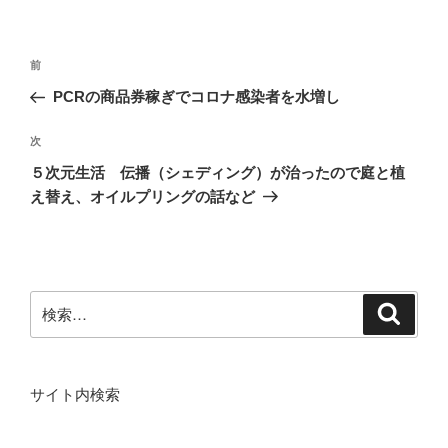
投
前
前
稿
の
PCRの商品券稼ぎでコロナ感染者を水増し
ナ
投
ビ
稿
次
次
ゲ
の
５次元生活 伝播（シェディング）が治ったので庭と植
投
ー
え替え、オイルプリングの話など
稿
シ
ョ
ン
検
検
索
索:
サイト内検索