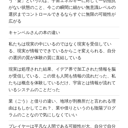
う「愛」というのは、宇宙エネルギーに対して一切抵抗
がない状態のこと、今この瞬間に細かい無意識レベルの
選択までコントロールできるならすぐに無限の可能性が
広がる
キャンベルさんの本の違い
私たちは現実の中にいるのではなく現実を受信してい
る、現実が情報でできているからこそ変えられる、自分
の選択の質が体験の質に直結している
現実は処理された結果、イデア界で加工された情報を脳
が受信している、この世も人間も情報の流れだった、私
たちは概念を体験しているだけ、宇宙とは情報が流れて
いるシステムのことだった
業（ごう）と借りの違い、地球が刑務所だと言われる理
由はもしかしてこれ？、業や借りというのも陰陽プログ
ラムのことなので気にしなくていい
プレイヤーは平凡な人間である可能性が大、自分で自分