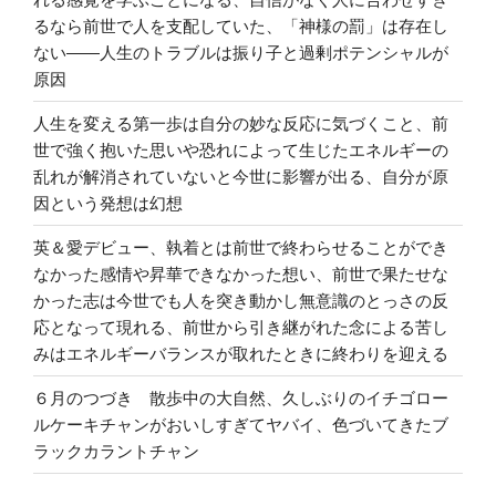
るなら前世で人を支配していた、「神様の罰」は存在し
ない――人生のトラブルは振り子と過剰ポテンシャルが
原因
人生を変える第一歩は自分の妙な反応に気づくこと、前
世で強く抱いた思いや恐れによって生じたエネルギーの
乱れが解消されていないと今世に影響が出る、自分が原
因という発想は幻想
英＆愛デビュー、執着とは前世で終わらせることができ
なかった感情や昇華できなかった想い、前世で果たせな
かった志は今世でも人を突き動かし無意識のとっさの反
応となって現れる、前世から引き継がれた念による苦し
みはエネルギーバランスが取れたときに終わりを迎える
６月のつづき 散歩中の大自然、久しぶりのイチゴロー
ルケーキチャンがおいしすぎてヤバイ、色づいてきたブ
ラックカラントチャン