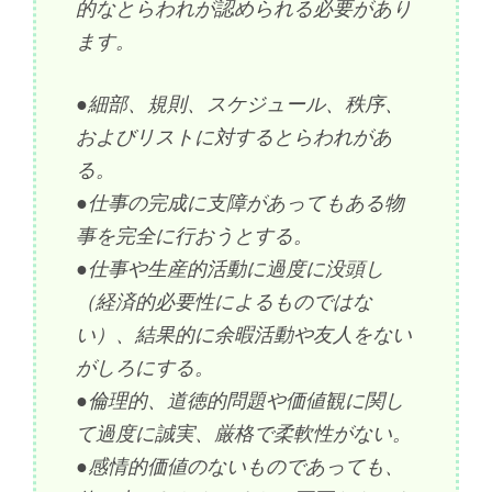
的なとらわれが認められる必要があり
ます。
●細部、規則、スケジュール、秩序、
およびリストに対するとらわれがあ
る。
●仕事の完成に支障があってもある物
事を完全に行おうとする。
●仕事や生産的活動に過度に没頭し
（経済的必要性によるものではな
い）、結果的に余暇活動や友人をない
がしろにする。
●倫理的、道徳的問題や価値観に関し
て過度に誠実、厳格で柔軟性がない。
●感情的価値のないものであっても、