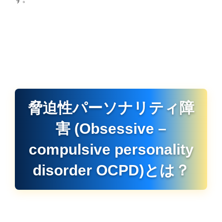
脅迫性パーソナリティ障
害 (Obsessive –
compulsive personality
disorder OCPD)とは？