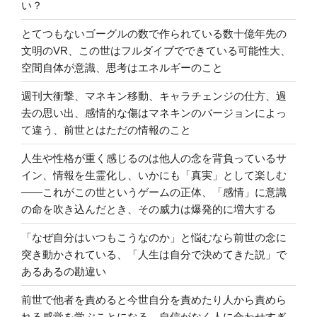
い？
とてつもないゴーグルの数で作られている数十億年先の
文明のVR、この世はフルダイブでできている可能性大、
空間自体が意識、思考はエネルギーのこと
週刊大衝撃、マネキン移動、キャラチェンジの仕方、過
去の思い出、感情的な傷はマネキンのバージョンによっ
て違う、前世とはただの情報のこと
人生や性格が重く感じるのは他人の念を背負っているサ
イン、情報を生霊化し、いかにも「真実」として楽しむ
――これがこの世というゲームの正体、「感情」に意識
の命を吹き込んだとき、その威力は爆発的に増大する
「なぜ自分はいつもこうなのか」と悩むなら前世の念に
突き動かされている、「人生は自分で決めてきた説」で
あるあるの勘違い
前世で他者を責めると今世自分を責めたり人から責めら
れる感覚を学ぶことになる、自信がなく人に合わせすぎ