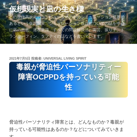
コ
仮想現実と凪の生き様
ン
この世は高次元のコンピューターの中のシミュレーション世界で
テ
あるという仮想現実、シミュレーション仮説についての話を中心
ン
に凪の恩恵、潜在意識、すべての問題解決法、園芸、振り子、ト
ツ
ランサーフィン、タフティの話などを書いています。
へ
ス
キ
投
2021年7月5日
投稿者:
UNIVERSAL LIVING SPIRIT
ッ
稿
毒親が脅迫性パーソナリティー
プ
日:
障害OCPPDを持っている可能
性
脅迫性パーソナリティ障害とは、どんなものか？毒親が
持っている可能性はあるのか？などについてみていきま
す。