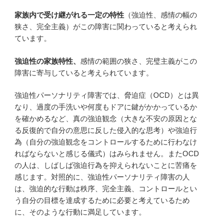
家族内で受け継がれる一定の特性
（強迫性、感情の幅の
狭さ、完全主義）がこの障害に関わっていると考えられ
ています。
強迫性の家族特性、
感情の範囲の狭さ、完璧主義がこの
障害に寄与していると考えられています。
強迫性パーソナリティ障害では、脅迫症（OCD）とは異
なり、過度の手洗いや何度もドアに鍵がかかっているか
を確かめるなど、真の強迫観念（大きな不安の原因とな
る反復的で自分の意思に反した侵入的な思考）や強迫行
為（自分の強迫観念をコントロールするために行わなけ
ればならないと感じる儀式）はみられません。またOCD
の人は、しばしば強迫行為を抑えられないことに苦痛を
感じます。対照的に、強迫性パーソナリティ障害の人
は、強迫的な行動は秩序、完全主義、コントロールとい
う自分の目標を達成するために必要と考えているため
に、そのような行動に満足しています。