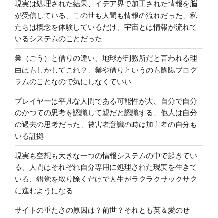
現実は処理された結果、イデア界で加工された情報を脳
が受信している、この世も人間も情報の流れだった、私
たちは概念を体験しているだけ、宇宙とは情報が流れて
いるシステムのことだった
業（ごう）と借りの違い、地球が刑務所だと言われる理
由はもしかしてこれ？、業や借りというのも陰陽プログ
ラムのことなので気にしなくていい
プレイヤーは平凡な人間である可能性が大、自分で自分
のかつての思考を認識して親だと認識する、他人は自分
の過去の思考だった、被害者意識の時は加害者の自分も
いる証拠
現実も空想も大きな一つの情報システムの中で起きてい
る、人間はそれぞれ自分専用に処理された現実を生きて
いる、錯覚を取り除くだけで人生がラクラクサックサク
に進むようになる
サイトの重たさの原因は？前世？それとも英＆愛のせ