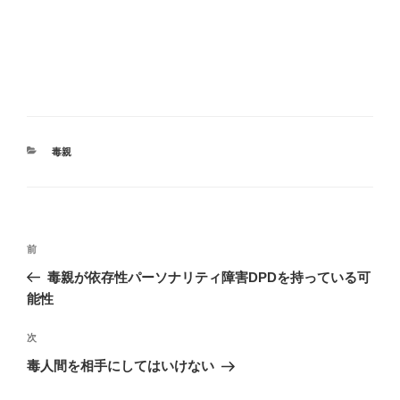
カ
毒親
テ
ゴ
リ
ー
投
前
前
稿
の
毒親が依存性パーソナリティ障害DPDを持っている可
ナ
投
能性
ビ
稿
ゲ
次
次
の
ー
毒人間を相手にしてはいけない
投
シ