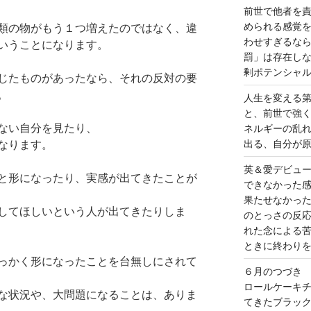
前世で他者を
められる感覚
類の物がもう１つ増えたのではなく、違
わせすぎるな
いうことになります。
罰」は存在し
剰ポテンシャ
じたものがあったなら、それの反対の要
。
人生を変える
と、前世で強
ない自分を見たり、
ネルギーの乱
出る、自分が
なります。
英＆愛デビュ
と形になったり、実感が出てきたことが
できなかった
果たせなかっ
してほしいという人が出てきたりしま
のとっさの反
れた念による
ときに終わり
っかく形になったことを台無しにされて
６月のつづき
ロールケーキ
な状況や、大問題になることは、ありま
てきたブラッ