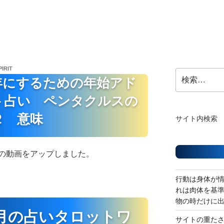
PIRIT
検
年にするための年始アド
索:
ト占い ペンタクルスの
２ 意味
サイト内検索
の動画をアップしました。
行動は身体が
れは肉体を基
物の時だけに
月の占いタロットワ
サイトの重た