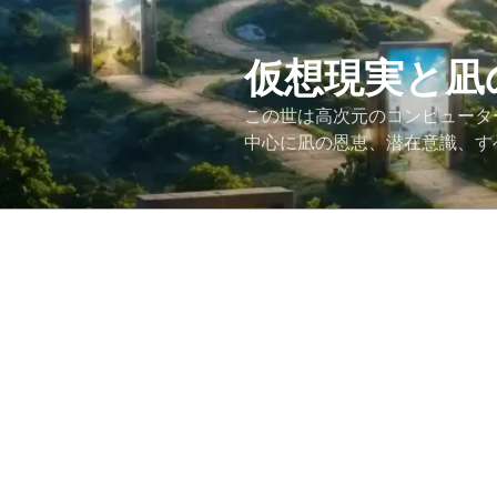
コ
ン
テ
仮想現実と凪
ン
この世は高次元のコンピュータ
ツ
中心に凪の恩恵、潜在意識、す
へ
ス
キ
ッ
プ