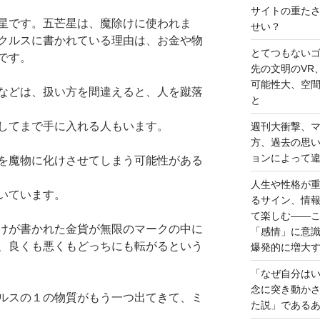
サイトの重た
星です。五芒星は、魔除けに使われま
せい？
クルスに書かれている理由は、お金や物
とてつもない
です。
先の文明のVR
可能性大、空
などは、扱い方を間違えると、人を蹴落
と
してまで手に入れる人もいます。
週刊大衝撃、
方、過去の思
ョンによって
を魔物に化けさせてしまう可能性がある
人生や性格が
いています。
るサイン、情
て楽しむ――
けが書かれた金貨が無限のマークの中に
「感情」に意
、良くも悪くもどっちにも転がるという
爆発的に増大
「なぜ自分は
念に突き動か
ルスの１の物質がもう一つ出てきて、ミ
た説」である