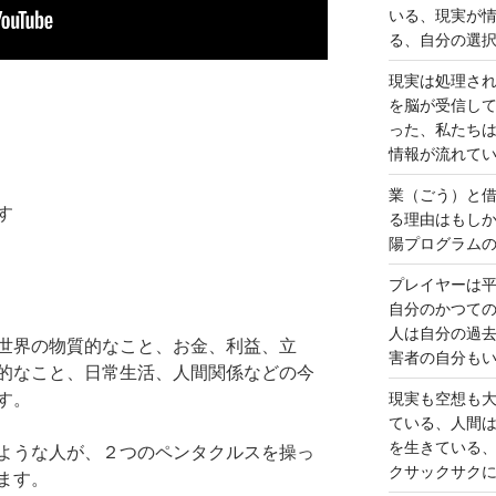
いる、現実が
る、自分の選
現実は処理さ
を脳が受信し
った、私たち
情報が流れて
業（ごう）と
す
る理由はもし
陽プログラム
プレイヤーは
自分のかつて
人は自分の過
世界の物質的なこと、お金、利益、立
害者の自分も
的なこと、日常生活、人間関係などの今
す。
現実も空想も
ている、人間
を生きている
ような人が、２つのペンタクルスを操っ
クサックサク
ます。