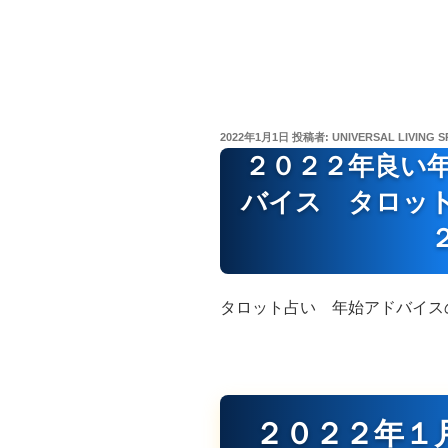
投
2022年1月1日
投稿者:
UNIVERSAL LIVING S
稿
２０２２年良い
日:
バイス タロッ
タロット占い 年始アドバイス
２０２２年１