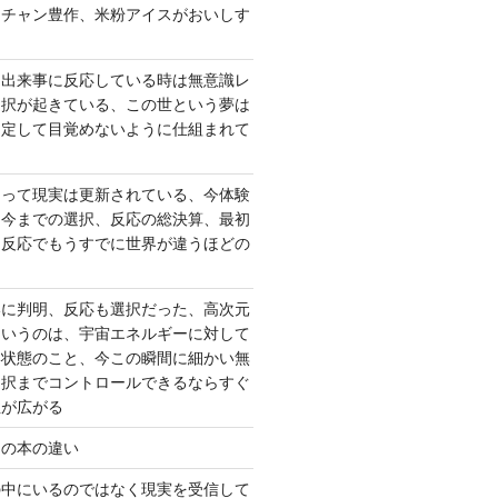
ーチャン豊作、米粉アイスがおいしす
て出来事に反応している時は無意識レ
選択が起きている、この世という夢は
固定して目覚めないように仕組まれて
よって現実は更新されている、今体験
は今までの選択、反応の総決算、最初
、反応でもうすでに世界が違うほどの
いに判明、反応も選択だった、高次元
というのは、宇宙エネルギーに対して
い状態のこと、今この瞬間に細かい無
選択までコントロールできるならすぐ
性が広がる
んの本の違い
の中にいるのではなく現実を受信して