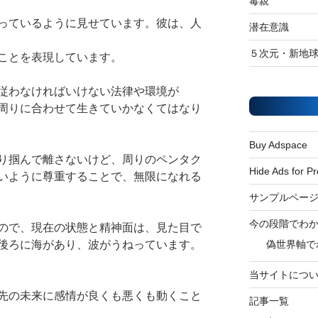
毒親
っているように見せています。彼は、人
潜在意識
５次元・新地
ことを表現しています。
従わなければいけない法律や環境が
周りに合わせて生きていかなくてはなり
Buy Adspace
り掴んで離さないけど、周りのペンタク
Hide Ads for 
いように尊重することで、無限になれる
サンプルペー
今の段階でわ
ので、現在の状態と精神面は、見た目で
後ろに海があり、波がうねっています。
偽世界軸で
当サイトにつ
先の未来に感情が良くも悪くも動くこと
記事一覧