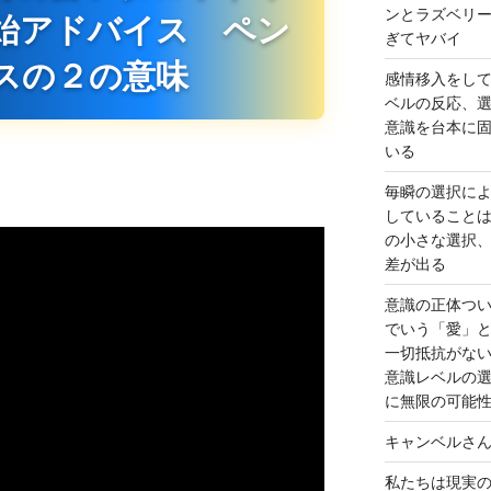
ンとラズベリ
始アドバイス ペン
ぎてヤバイ
スの２の意味
感情移入をし
ベルの反応、
意識を台本に
いる
毎瞬の選択に
していること
の小さな選択
差が出る
意識の正体つ
でいう「愛」
一切抵抗がな
意識レベルの
に無限の可能
キャンベルさ
私たちは現実