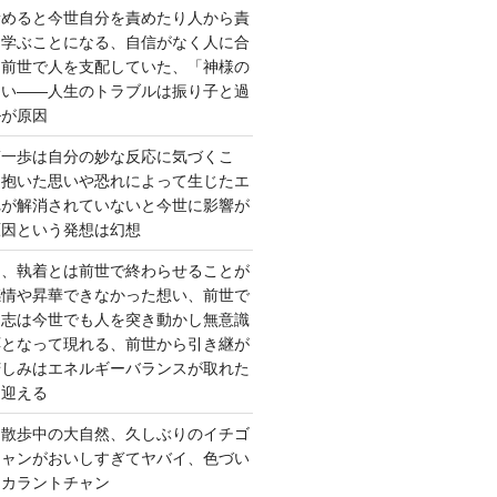
責めると今世自分を責めたり人から責
を学ぶことになる、自信がなく人に合
ら前世で人を支配していた、「神様の
ない――人生のトラブルは振り子と過
ルが原因
第一歩は自分の妙な反応に気づくこ
く抱いた思いや恐れによって生じたエ
れが解消されていないと今世に影響が
原因という発想は幻想
ー、執着とは前世で終わらせることが
感情や昇華できなかった想い、前世で
た志は今世でも人を突き動かし無意識
応となって現れる、前世から引き継が
苦しみはエネルギーバランスが取れた
を迎える
 散歩中の大自然、久しぶりのイチゴ
チャンがおいしすぎてヤバイ、色づい
クカラントチャン