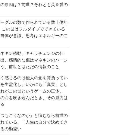
さの原因は？前世？それとも英＆愛の
ゴーグルの数で作られている数十億年
、この世はフルダイブでできている
間自体が意識、思考はエネルギーのこ
マネキン移動、キャラチェンジの仕
い出、感情的な傷はマネキンのバージ
違う、前世とはただの情報のこと
重く感じるのは他人の念を背負ってい
報を生霊化し、いかにも「真実」とし
これがこの世というゲームの正体、
識の命を吹き込んだとき、その威力は
する
いつもこうなのか」と悩むなら前世の
されている、「人生は自分で決めてき
あるの勘違い