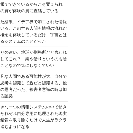
情報でできているからこそ変えられ
択の質が体験の質に直結している
れた結果、イデア界で加工された情報
ている、この世も人間も情報の流れだ
は概念を体験しているだけ、宇宙とは
いるシステムのことだった
借りの違い、地球が刑務所だと言われ
かしてこれ？、業や借りというのも陰
のことなので気にしなくていい
平凡な人間である可能性が大、自分で
の思考を認識して親だと認識する、他
去の思考だった、被害者意識の時は加
いる証拠
大きな一つの情報システムの中で起き
はそれぞれ自分専用に処理された現実
、錯覚を取り除くだけで人生がラクラ
に進むようになる