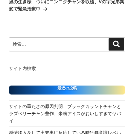
ー
凪の生き様 ついにニンニクチャンを収穫、Vの字兄弟異
投
シ
変で緊急治療中
稿
ョ
ン
検
検
索
索:
サイト内検索
最近の投稿
サイトの重たさの原因判明、ブラックカラントチャンと
ラズベリーチャン豊作、米粉アイスがおいしすぎてヤバ
イ
感情移入をして出来事に反応している時は無意識レベル