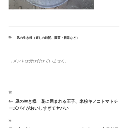
カ
凪の生き様（癒しの時間、園芸・日常など）
テ
ゴ
リ
ー
コメントは受け付けていません。
投
前
前
稿
の
凪の生き様 花に囲まれる王子、米粉キノコトマトチ
ナ
投
ーズパイがおいしすぎてヤバい
ビ
稿
ゲ
次
次
の