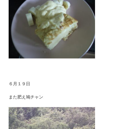
６月１９日
また肥え鳩チャン