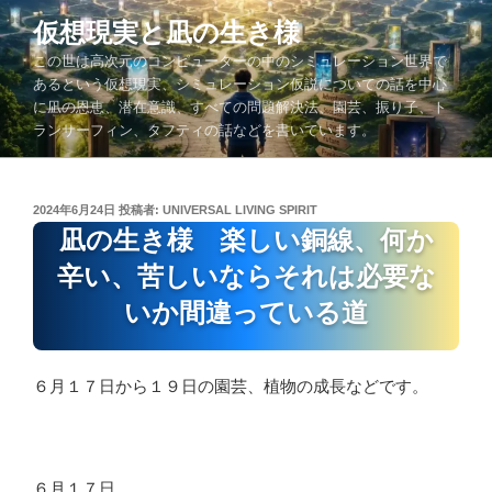
コ
仮想現実と凪の生き様
ン
この世は高次元のコンピューターの中のシミュレーション世界で
テ
あるという仮想現実、シミュレーション仮説についての話を中心
ン
に凪の恩恵、潜在意識、すべての問題解決法、園芸、振り子、ト
ツ
ランサーフィン、タフティの話などを書いています。
へ
ス
キ
投
2024年6月24日
投稿者:
UNIVERSAL LIVING SPIRIT
ッ
稿
凪の生き様 楽しい銅線、何か
プ
日:
辛い、苦しいならそれは必要な
いか間違っている道
６月１７日から１９日の園芸、植物の成長などです。
６月１７日