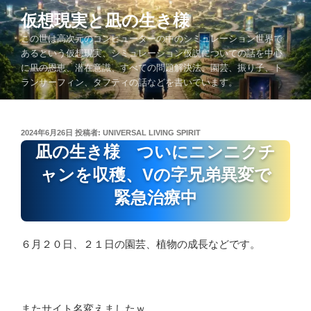
コ
仮想現実と凪の生き様
ン
この世は高次元のコンピューターの中のシミュレーション世界で
テ
あるという仮想現実、シミュレーション仮説についての話を中心
ン
に凪の恩恵、潜在意識、すべての問題解決法、園芸、振り子、ト
ツ
ランサーフィン、タフティの話などを書いています。
へ
ス
キ
投
2024年6月26日
投稿者:
UNIVERSAL LIVING SPIRIT
ッ
稿
凪の生き様 ついにニンニクチ
プ
日:
ャンを収穫、Vの字兄弟異変で
緊急治療中
６月２０日、２１日の園芸、植物の成長などです。
またサイト名変えましたｗ