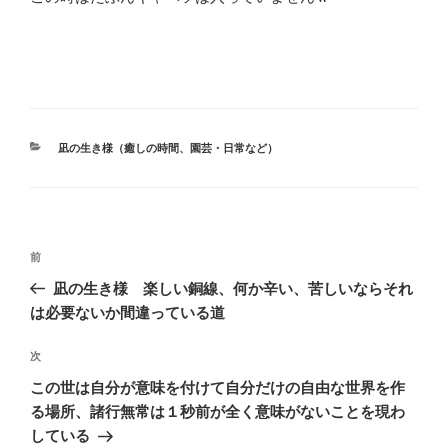
カ
凪の生き様（癒しの時間、園芸・日常など）
テ
ゴ
リ
ー
投
前
前
稿
の
凪の生き様 楽しい銅線、何か辛い、苦しいならそれ
ナ
投
は必要ないか間違っている道
ビ
稿
ゲ
次
次
の
ー
この世は自分が意味を付けて自分だけの自由な世界を作
投
シ
る場所、諸行無常は１秒前が全く意味がないことを現わ
稿
している
ョ