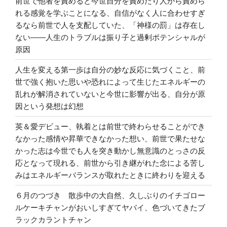
前世で他者を責めると今世自分を責めたり人から責めら
れる感覚を学ぶことになる、自信がなく人に合わせすぎ
るなら前世で人を支配していた、「神様の罰」は存在し
ない――人生のトラブルは振り子と過剰ポテンシャルが
原因
人生を変える第一歩は自分の妙な反応に気づくこと、前
世で強く抱いた思いや恐れによって生じたエネルギーの
乱れが解消されていないと今世に影響が出る、自分が原
因という発想は幻想
英＆愛デビュー、執着とは前世で終わらせることができ
なかった感情や昇華できなかった想い、前世で果たせな
かった志は今世でも人を突き動かし無意識のとっさの反
応となって現れる、前世から引き継がれた念による苦し
みはエネルギーバランスが取れたときに終わりを迎える
６月のつづき 散歩中の大自然、久しぶりのイチゴロー
ルケーキチャンがおいしすぎてヤバイ、色づいてきたブ
ラックカラントチャン