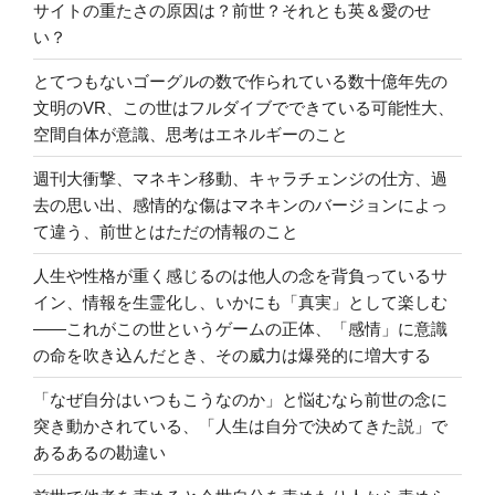
サイトの重たさの原因は？前世？それとも英＆愛のせ
い？
とてつもないゴーグルの数で作られている数十億年先の
文明のVR、この世はフルダイブでできている可能性大、
空間自体が意識、思考はエネルギーのこと
週刊大衝撃、マネキン移動、キャラチェンジの仕方、過
去の思い出、感情的な傷はマネキンのバージョンによっ
て違う、前世とはただの情報のこと
人生や性格が重く感じるのは他人の念を背負っているサ
イン、情報を生霊化し、いかにも「真実」として楽しむ
――これがこの世というゲームの正体、「感情」に意識
の命を吹き込んだとき、その威力は爆発的に増大する
「なぜ自分はいつもこうなのか」と悩むなら前世の念に
突き動かされている、「人生は自分で決めてきた説」で
あるあるの勘違い