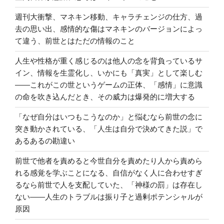
週刊大衝撃、マネキン移動、キャラチェンジの仕方、過
去の思い出、感情的な傷はマネキンのバージョンによっ
て違う、前世とはただの情報のこと
人生や性格が重く感じるのは他人の念を背負っているサ
イン、情報を生霊化し、いかにも「真実」として楽しむ
――これがこの世というゲームの正体、「感情」に意識
の命を吹き込んだとき、その威力は爆発的に増大する
「なぜ自分はいつもこうなのか」と悩むなら前世の念に
突き動かされている、「人生は自分で決めてきた説」で
あるあるの勘違い
前世で他者を責めると今世自分を責めたり人から責めら
れる感覚を学ぶことになる、自信がなく人に合わせすぎ
るなら前世で人を支配していた、「神様の罰」は存在し
ない――人生のトラブルは振り子と過剰ポテンシャルが
原因