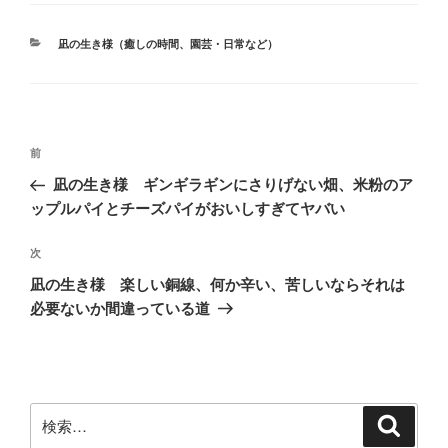
カ
凪の生き様（癒しの時間、園芸・日常など）
テ
ゴ
リ
ー
投
前
前
稿
の
凪の生き様 ギンギラギンにさりげない畑、米粉のア
ナ
投
ップルパイとチーズパイがおいしすぎてヤバい
ビ
稿
ゲ
次
次
の
ー
凪の生き様 楽しい銅線、何か辛い、苦しいならそれは
投
シ
必要ないか間違っている道
稿
ョ
ン
検
検
索
索: