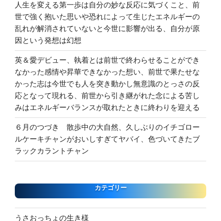
人生を変える第一歩は自分の妙な反応に気づくこと、前
世で強く抱いた思いや恐れによって生じたエネルギーの
乱れが解消されていないと今世に影響が出る、自分が原
因という発想は幻想
英＆愛デビュー、執着とは前世で終わらせることができ
なかった感情や昇華できなかった想い、前世で果たせな
かった志は今世でも人を突き動かし無意識のとっさの反
応となって現れる、前世から引き継がれた念による苦し
みはエネルギーバランスが取れたときに終わりを迎える
６月のつづき 散歩中の大自然、久しぶりのイチゴロー
ルケーキチャンがおいしすぎてヤバイ、色づいてきたブ
ラックカラントチャン
カテゴリー
うさおっちょの生き様