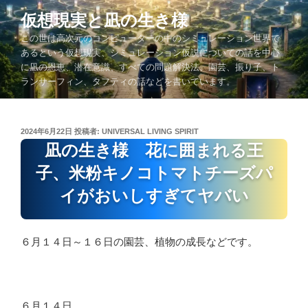
コ
仮想現実と凪の生き様
ン
この世は高次元のコンピューターの中のシミュレーション世界で
テ
あるという仮想現実、シミュレーション仮説についての話を中心
ン
に凪の恩恵、潜在意識、すべての問題解決法、園芸、振り子、ト
ツ
ランサーフィン、タフティの話などを書いています。
へ
ス
キ
投
2024年6月22日
投稿者:
UNIVERSAL LIVING SPIRIT
ッ
稿
凪の生き様 花に囲まれる王
プ
日:
子、米粉キノコトマトチーズパ
イがおいしすぎてヤバい
６月１４日～１６日の園芸、植物の成長などです。
６月１４日