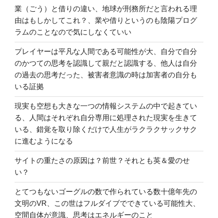
業（ごう）と借りの違い、地球が刑務所だと言われる理
由はもしかしてこれ？、業や借りというのも陰陽プログ
ラムのことなので気にしなくていい
プレイヤーは平凡な人間である可能性が大、自分で自分
のかつての思考を認識して親だと認識する、他人は自分
の過去の思考だった、被害者意識の時は加害者の自分も
いる証拠
現実も空想も大きな一つの情報システムの中で起きてい
る、人間はそれぞれ自分専用に処理された現実を生きて
いる、錯覚を取り除くだけで人生がラクラクサックサク
に進むようになる
サイトの重たさの原因は？前世？それとも英＆愛のせ
い？
とてつもないゴーグルの数で作られている数十億年先の
文明のVR、この世はフルダイブでできている可能性大、
空間自体が意識、思考はエネルギーのこと