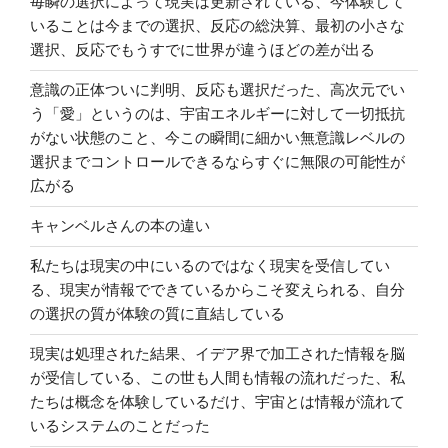
毎瞬の選択によって現実は更新されている、今体験して
いることは今までの選択、反応の総決算、最初の小さな
選択、反応でもうすでに世界が違うほどの差が出る
意識の正体ついに判明、反応も選択だった、高次元でい
う「愛」というのは、宇宙エネルギーに対して一切抵抗
がない状態のこと、今この瞬間に細かい無意識レベルの
選択までコントロールできるならすぐに無限の可能性が
広がる
キャンベルさんの本の違い
私たちは現実の中にいるのではなく現実を受信してい
る、現実が情報でできているからこそ変えられる、自分
の選択の質が体験の質に直結している
現実は処理された結果、イデア界で加工された情報を脳
が受信している、この世も人間も情報の流れだった、私
たちは概念を体験しているだけ、宇宙とは情報が流れて
いるシステムのことだった