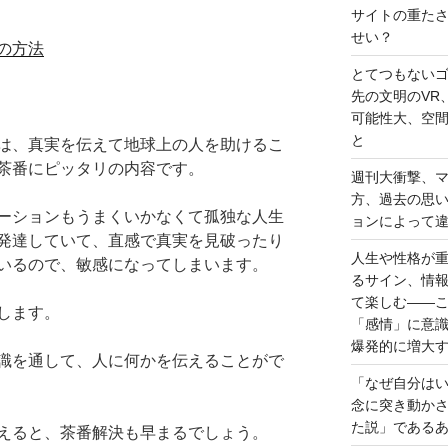
サイトの重た
せい？
の方法
とてつもない
先の文明のVR
可能性大、空
と
は、真実を伝えて地球上の人を助けるこ
茶番にピッタリの内容です。
週刊大衝撃、
方、過去の思
ーションもうまくいかなくて孤独な人生
ョンによって
発達していて、直感で真実を見破ったり
人生や性格が
いるので、敏感になってしまいます。
るサイン、情
て楽しむ――
します。
「感情」に意
爆発的に増大
識を通して、人に何かを伝えることがで
「なぜ自分は
念に突き動か
た説」である
えると、茶番解決も早まるでしょう。