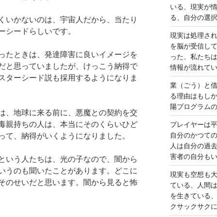
いる、現実が
る、自分の選
くいかないのは、宇宙人だから、当たり
ーシードらしいです。
現実は処理さ
を脳が受信し
ったときは、発達障害に良いイメージを
った、私たち
だと思っていましたが、けっこう納得で
情報が流れて
スターシード説も採用するようになりま
業（ごう）と
る理由はもし
陽プログラム
は、地球に来る前に、悪魔との契約を交
毒親持ちの人は、本当にそのくらいひど
プレイヤーは
自分のかつて
って、納得がいくようになりました。
人は自分の過
害者の自分も
という人たちは、光の子なので、闇から
いうのも聞いたことがあります。どこに
現実も空想も
そのせいだと思います。闇から見ると怖
ている、人間
を生きている
クサックサク