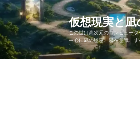
コ
ン
テ
仮想現実と凪
ン
この世は高次元のコンピュータ
ツ
中心に凪の恩恵、潜在意識、す
へ
ス
キ
ッ
プ