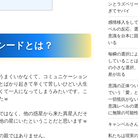
ンとラズベリ
ぎてヤバイ
感情移入をし
ベルの反応、
意識を台本に
いる
シードとは？
毎瞬の選択に
していること
の小さな選択
差が出る
うまくいかなくて、コミュニケーション
とばかり起きて辛くて苦しいひどい人生
意識の正体つ
くて一人になってしまうみたいです。こ
でいう「愛」
たｗ
一切抵抗がな
意識レベルの
に無限の可能
ではなく、他の惑星から来た異星人だそ
他の星にいたということだと思いますｗ
キャンベルさ
の親ではありません。
私たちは現実