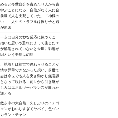
責めると今世自分を責めたり人から責
を学ぶことになる、自信がなく人に合
ら前世で人を支配していた、「神様の
ない――人生のトラブルは振り子と過
ルが原因
第一歩は自分の妙な反応に気づくこ
く抱いた思いや恐れによって生じたエ
れが解消されていないと今世に影響が
原因という発想は幻想
ー、執着とは前世で終わらせることが
感情や昇華できなかった想い、前世で
た志は今世でも人を突き動かし無意識
応となって現れる、前世から引き継が
苦しみはエネルギーバランスが取れた
を迎える
 散歩中の大自然、久しぶりのイチゴ
チャンがおいしすぎてヤバイ、色づい
クカラントチャン