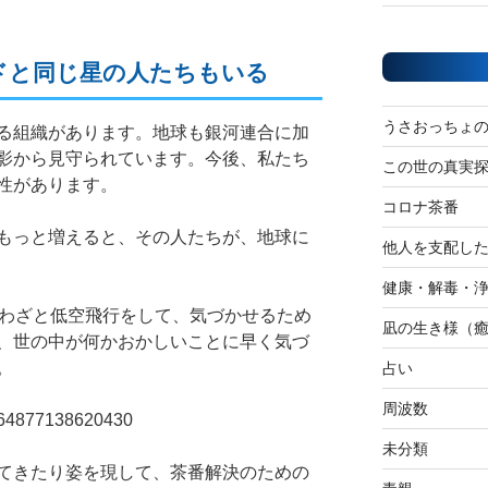
ドと同じ星の人たちもいる
うさおっちょ
る組織があります。地球も銀河連合に加
影から見守られています。今後、私たち
この世の真実
性があります。
コロナ茶番
もっと増えると、その人たちが、地球に
他人を支配し
健康・解毒・
、わざと低空飛行をして、気づかせるため
凪の生き様（
、世の中が何かおかしいことに早く気づ
。
占い
周波数
61364877138620430
未分類
てきたり姿を現して、茶番解決のための