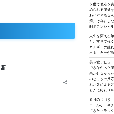
前世で他者を
められる感覚
わせすぎるな
罰」は存在し
剰ポテンシャ
人生を変える
と、前世で強
ネルギーの乱
出る、自分が
英＆愛デビュ
できなかった
果たせなかっ
のとっさの反
れた念による
ときに終わり
６月のつづき
ロールケーキ
てきたブラッ