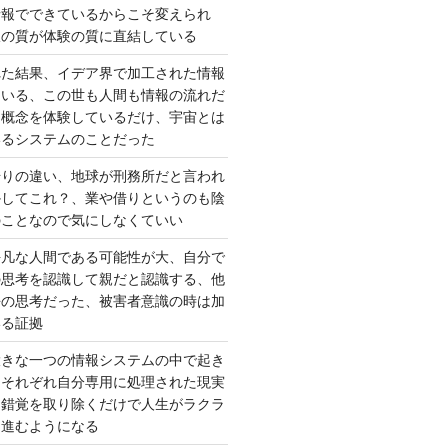
情報でできているからこそ変えられ
択の質が体験の質に直結している
れた結果、イデア界で加工された情報
ている、この世も人間も情報の流れだ
は概念を体験しているだけ、宇宙とは
いるシステムのことだった
借りの違い、地球が刑務所だと言われ
かしてこれ？、業や借りというのも陰
のことなので気にしなくていい
平凡な人間である可能性が大、自分で
の思考を認識して親だと認識する、他
去の思考だった、被害者意識の時は加
いる証拠
大きな一つの情報システムの中で起き
はそれぞれ自分専用に処理された現実
、錯覚を取り除くだけで人生がラクラ
に進むようになる