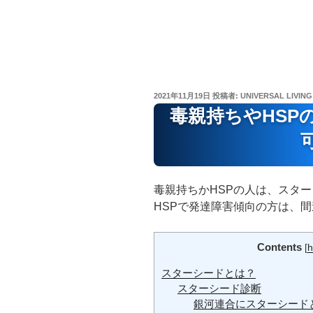
投
2021年11月19日
投稿者:
UNIVERSAL LIVING
稿
毒親持ちやHSP
日:
毒親持ちかHSPの人は、スタ
HSPで発達障害傾向の方は、
Contents
[
h
スターシードとは？
スターシード診断
銀河連合にスターシード