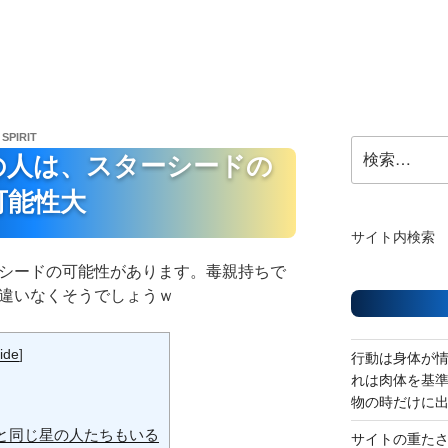
 SPIRIT
検
の人は、スターシードの
索:
可能性大
サイト内検索
ーシードの可能性があります。毒親持ちで
間違いなくそうでしょうｗ
ide
]
行動は身体が
れは肉体を基
物の時だけに
と同じ星の人たちもいる
サイトの重た