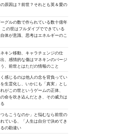
さの原因は？前世？それとも英＆愛の
ゴーグルの数で作られている数十億年
、この世はフルダイブでできている
間自体が意識、思考はエネルギーのこ
マネキン移動、キャラチェンジの仕
い出、感情的な傷はマネキンのバージ
違う、前世とはただの情報のこと
重く感じるのは他人の念を背負ってい
報を生霊化し、いかにも「真実」とし
これがこの世というゲームの正体、
識の命を吹き込んだとき、その威力は
する
いつもこうなのか」と悩むなら前世の
されている、「人生は自分で決めてき
あるの勘違い