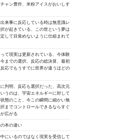
ーチャン豊作、米粉アイスがおいしす
て出来事に反応している時は無意識レ
選択が起きている、この世という夢は
固定して目覚めないように仕組まれて
よって現実は更新されている、今体験
は今までの選択、反応の総決算、最初
、反応でもうすでに世界が違うほどの
いに判明、反応も選択だった、高次元
というのは、宇宙エネルギーに対して
い状態のこと、今この瞬間に細かい無
選択までコントロールできるならすぐ
性が広がる
んの本の違い
の中にいるのではなく現実を受信して