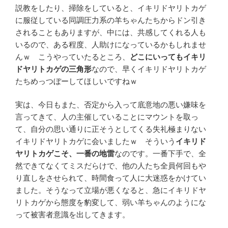
説教をしたり、掃除をしていると、イキリドヤリトカゲ
に服従している同調圧力系の羊ちゃんたちからドン引き
されることもありますが、中には、共感してくれる人も
いるので、ある程度、人助けになっているかもしれませ
んｗ こうやっていたるところ、
どこにいってもイキリ
ドヤリトカゲの三角形
なので、早くイキリドヤリトカゲ
たちめっつぼーしてほしいですねｗ
実は、今日もまた、否定から入って底意地の悪い嫌味を
言ってきて、人の主催していることにマウントを取っ
て、自分の思い通りに正そうとしてくる失礼極まりない
イキリドヤリトカゲに会いましたｗ そういう
イキリド
ヤリトカゲこそ、一番の地雷
なのです。一番下手で、全
然できてなくてミスだらけで、他の人たち全員何回もや
り直しをさせられて、時間食って人に大迷惑をかけてい
ました。そうなって立場が悪くなると、急にイキリドヤ
リトカゲから態度を豹変して、弱い羊ちゃんのようにな
って被害者意識を出してきます。