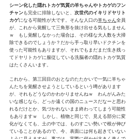
シーン化した隠れトカゲ気質の羊ちゃんやトカゲのフン
チャン
も完全に排除しないと、
次世代のイキリドヤリト
カゲ
になる可能性が大です。そんな人口の
羊ちゃん
全員
が、これから覚醒して三角形を抜け出せる気もしません
ｗ もし覚醒しなかった場合は、その様な大人数を大掃
除できるのでしょうか？だから手っ取り早いドクチンを
使った可能性もありますが、それでもまだまだ生き残っ
てドヤリトカゲに服従している洗脳者の隠れトカゲ気質
はたくさんいます。
これから、第三回目のおとなのたたかいで一気に羊ちゃ
んたちを覚醒させようとしているという噂があります
が、それもどうなのかわかりませんねｗ わんがんみた
いな感じなら、どっか遠くの国のニュースだなーと思わ
れるだけとか、気づかれないまま終わってしまう可能性
もありますｗ しかし、植物と同じで、見える部分に変
化がなくても、土の中では、ものすごい勢いで根が伸び
ていることがあるので、今、表面には何も起きていない
ように見えますが、裏では、実際に何かが大きく進んで