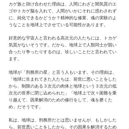
カゲ族と掛け合わせた理由は、人間にわざと闇気質のエ
ゴやトカゲ脳を入れて、人間がいかにそれに惑わされず
に、純化できるかどうか？精神的な修業、魂の実験のよ
うなことを地球上でさせている可能性があります。
好意的な宇宙人と言われる高次元の人たちには、トカゲ
気質がないそうです。だから、地球上で人類同士が競い
合ったり争ったりするのは、珍しいことだと言われてい
ます。
地球が「刑務所の星」と言う人もいます。その理由は、
「地球に生まれてきた人たちは、前世に悪いことをした
から、制限のある３次元の肉体と地球という３次元の低
次元の世界に閉じ込められた」「地球上で次々困難を乗
り越えて、因果解消のための修行をして、魂を磨くた
め」だそうです。
私は、地球は、刑務所だとは思いませんが、もしかした
ら、前世悪いことをしたから、その因果を解消するため