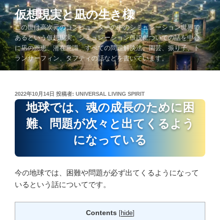
コ
仮想現実と凪の生き様
ン
この世は高次元のコンピューターの中のシミュレーション世界で
テ
あるという仮想現実、シミュレーション仮説についての話を中心
ン
に凪の恩恵、潜在意識、すべての問題解決法、園芸、振り子、ト
ツ
ランサーフィン、タフティの話などを書いています。
へ
ス
キ
投
2022年10月14日
投稿者:
UNIVERSAL LIVING SPIRIT
ッ
稿
地球では、魂の成長のために困
プ
日:
難、問題が次々と出てくるよう
になっている
今の地球では、困難や問題が必ず出てくるようになって
いるという話についてです。
Contents
[
hide
]