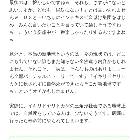
最後のは、懐かしいですねｗ それも、さすがにないと
思いますが、どれも「絶対にない！」とは言い切れませ
んｗ ＤＳとーいちゅのインチキスピ金儲け集団をはじ
め、みんな言いたいことを言っていて楽しそうですね
ｗ こういう妄想中が一番楽しかったりするんですよね
ｗ
意外と、本当の新地球というのは、今の現状では、どこ
にも出ていない誰もまだ知らない全然違う内容かもしれ
ません。それこそ、「実は、そんなものはありましぇー
ん全部バーチャルストーリーでーす」「イキリドヤリト
カゲに殺されずに自然死ができたらそこが新地球です
ｗ」というオチかもしれません。
実際に、イキリドヤリトカゲの
三角形社会
である地球上
では、自然死をしている人は、少ないそうです。病院に
行ったら寿命前にやられてしまいます。