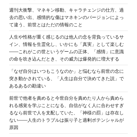
週刊大衝撃、マネキン移動、キャラチェンジの仕方、過
去の思い出、感情的な傷はマネキンのバージョンによっ
て違う、前世とはただの情報のこと
人生や性格が重く感じるのは他人の念を背負っているサ
イン、情報を生霊化し、いかにも「真実」として楽しむ
――これがこの世というゲームの正体、「感情」に意識
の命を吹き込んだとき、その威力は爆発的に増大する
「なぜ自分はいつもこうなのか」と悩むなら前世の念に
突き動かされている、「人生は自分で決めてきた説」で
あるあるの勘違い
前世で他者を責めると今世自分を責めたり人から責めら
れる感覚を学ぶことになる、自信がなく人に合わせすぎ
るなら前世で人を支配していた、「神様の罰」は存在し
ない――人生のトラブルは振り子と過剰ポテンシャルが
原因