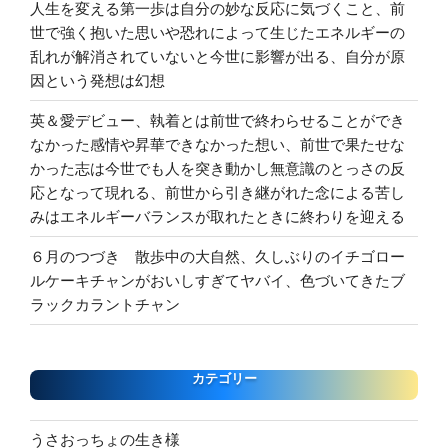
人生を変える第一歩は自分の妙な反応に気づくこと、前
世で強く抱いた思いや恐れによって生じたエネルギーの
乱れが解消されていないと今世に影響が出る、自分が原
因という発想は幻想
英＆愛デビュー、執着とは前世で終わらせることができ
なかった感情や昇華できなかった想い、前世で果たせな
かった志は今世でも人を突き動かし無意識のとっさの反
応となって現れる、前世から引き継がれた念による苦し
みはエネルギーバランスが取れたときに終わりを迎える
６月のつづき 散歩中の大自然、久しぶりのイチゴロー
ルケーキチャンがおいしすぎてヤバイ、色づいてきたブ
ラックカラントチャン
カテゴリー
うさおっちょの生き様