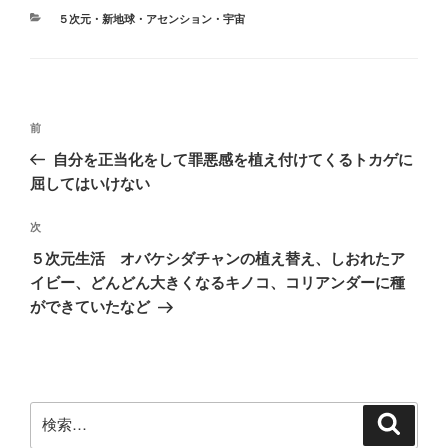
カ
５次元・新地球・アセンション・宇宙
テ
ゴ
リ
ー
投
前
前
稿
の
自分を正当化をして罪悪感を植え付けてくるトカゲに
ナ
投
屈してはいけない
ビ
稿
ゲ
次
次
の
ー
５次元生活 オバケシダチャンの植え替え、しおれたア
投
シ
イビー、どんどん大きくなるキノコ、コリアンダーに種
稿
ができていたなど
ョ
ン
検
検
索
索: