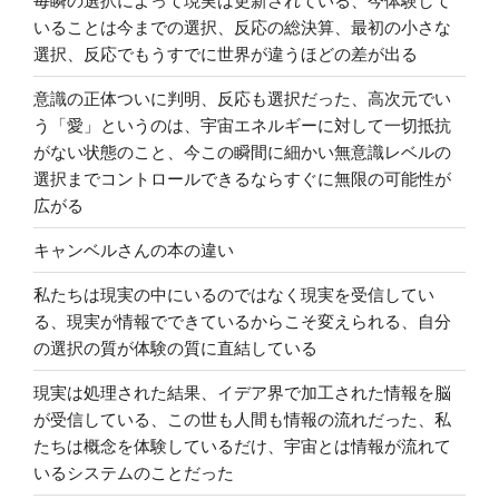
毎瞬の選択によって現実は更新されている、今体験して
いることは今までの選択、反応の総決算、最初の小さな
選択、反応でもうすでに世界が違うほどの差が出る
意識の正体ついに判明、反応も選択だった、高次元でい
う「愛」というのは、宇宙エネルギーに対して一切抵抗
がない状態のこと、今この瞬間に細かい無意識レベルの
選択までコントロールできるならすぐに無限の可能性が
広がる
キャンベルさんの本の違い
私たちは現実の中にいるのではなく現実を受信してい
る、現実が情報でできているからこそ変えられる、自分
の選択の質が体験の質に直結している
現実は処理された結果、イデア界で加工された情報を脳
が受信している、この世も人間も情報の流れだった、私
たちは概念を体験しているだけ、宇宙とは情報が流れて
いるシステムのことだった