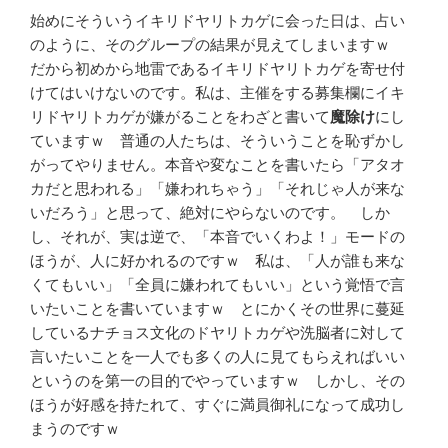
始めにそういうイキリドヤリトカゲに会った日は、占い
のように、そのグループの結果が見えてしまいますｗ
だから初めから地雷であるイキリドヤリトカゲを寄せ付
けてはいけないのです。私は、主催をする募集欄にイキ
リドヤリトカゲが嫌がることをわざと書いて
魔除け
にし
ていますｗ 普通の人たちは、そういうことを恥ずかし
がってやりません。本音や変なことを書いたら「アタオ
カだと思われる」「嫌われちゃう」「それじゃ人が来な
いだろう」と思って、絶対にやらないのです。 しか
し、それが、実は逆で、「本音でいくわよ！」モードの
ほうが、人に好かれるのですｗ 私は、「人が誰も来な
くてもいい」「全員に嫌われてもいい」という覚悟で言
いたいことを書いていますｗ とにかくその世界に蔓延
しているナチョス文化のドヤリトカゲや洗脳者に対して
言いたいことを一人でも多くの人に見てもらえればいい
というのを第一の目的でやっていますｗ しかし、その
ほうが好感を持たれて、すぐに満員御礼になって成功し
まうのですｗ