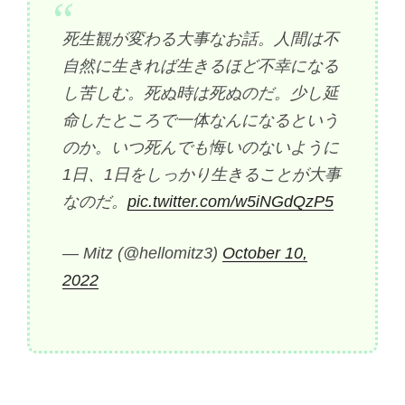
死生観が変わる大事なお話。人間は不
自然に生きれば生きるほど不幸になる
し苦しむ。死ぬ時は死ぬのだ。少し延
命したところで一体なんになるという
のか。いつ死んでも悔いのないように
1日、1日をしっかり生きることが大事
なのだ。
pic.twitter.com/w5iNGdQzP5
— Mitz (@hellomitz3)
October 10,
2022