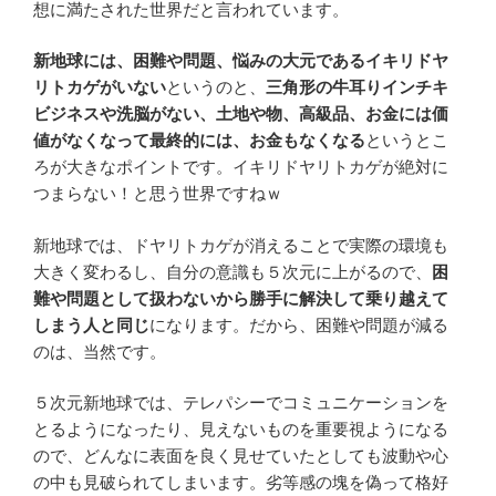
想に満たされた世界だと言われています。
新地球には、困難や問題、悩みの大元であるイキリドヤ
リトカゲがいない
というのと、
三角形の牛耳りインチキ
ビジネスや洗脳がない、土地や物、高級品、お金には価
値がなくなって最終的には、お金もなくなる
というとこ
ろが大きなポイントです。イキリドヤリトカゲが絶対に
つまらない！と思う世界ですねｗ
新地球では、ドヤリトカゲが消えることで実際の環境も
大きく変わるし、自分の意識も５次元に上がるので、
困
難や問題として扱わないから勝手に解決して乗り越えて
しまう人と同じ
になります。だから、困難や問題が減る
のは、当然です。
５次元新地球では、テレパシーでコミュニケーションを
とるようになったり、見えないものを重要視ようになる
ので、どんなに表面を良く見せていたとしても波動や心
の中も見破られてしまいます。劣等感の塊を偽って格好