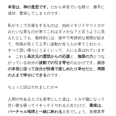
本音は、神の意思です。
だから本音でいる限り、勝手に
成功、繁栄してしまうのです。
私がそこで主催をするものは、始めイキリドヤリトカゲ
みたいな変なのが来てこれはダメかな？と言うように見
えたとしても、最終的には、途中で奇跡的な展開が起き
て、性格が良くて上手い波動が合う人が来てくれたり、
すべて思い通りにうまくいって、人にも喜ばれています
ｗ これも
高次元の霊団からの応援
と、
無限の力
とつな
がっている自分の
波動での引き寄せ
のおかげです。
自分
の本音に従って自分が快適で楽しめたり幸せだと、周囲
の人まで幸せにできる
のです。
ちょっと話はそれましたがｗ
人間の中あるエゴを基準にした道は、トカゲ脳になって
甘い蜜を吸ってイキッテドヤれる人生だけど、
最後は、
バーチャル地球と一緒に終わる
人生でしょう。各種業界