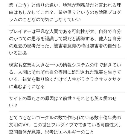
業（ごう）と借りの違い、地球が刑務所だと言われる理
由はもしかしてこれ？、業や借りというのも陰陽プログ
ラムのことなので気にしなくていい
プレイヤーは平凡な人間である可能性が大、自分で自分
のかつての思考を認識して親だと認識する、他人は自分
の過去の思考だった、被害者意識の時は加害者の自分も
いる証拠
現実も空想も大きな一つの情報システムの中で起きてい
る、人間はそれぞれ自分専用に処理された現実を生きて
いる、錯覚を取り除くだけで人生がラクラクサックサク
に進むようになる
サイトの重たさの原因は？前世？それとも英＆愛のせ
い？
とてつもないゴーグルの数で作られている数十億年先の
文明のVR、この世はフルダイブでできている可能性大、
空間自体が意識、思考はエネルギーのこと