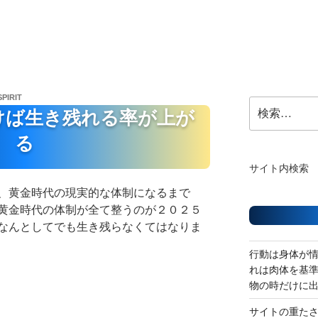
SPIRIT
検
けば生き残れる率が上が
索:
る
サイト内検索
、黄金時代の現実的な体制になるまで
黄金時代の体制が全て整うのが２０２５
なんとしてでも生き残らなくてはなりま
行動は身体が
れは肉体を基
物の時だけに
サイトの重た