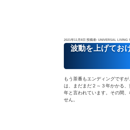
投
2021年11月8日
投稿者:
UNIVERSAL LIVING 
稿
波動を上げてお
日:
もう茶番もエンディングですが
は、まだまだ２～３年かかる、
年と言われています。その間、
せん。