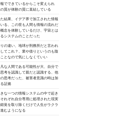
情報でできているからこそ変えられ
択の質が体験の質に直結している
れた結果、イデア界で加工された情報
ている、この世も人間も情報の流れだ
は概念を体験しているだけ、宇宙とは
いるシステムのことだった
借りの違い、地球が刑務所だと言われ
かしてこれ？、業や借りというのも陰
のことなので気にしなくていい
平凡な人間である可能性が大、自分で
の思考を認識して親だと認識する、他
去の思考だった、被害者意識の時は加
いる証拠
大きな一つの情報システムの中で起き
はそれぞれ自分専用に処理された現実
、錯覚を取り除くだけで人生がラクラ
に進むようになる