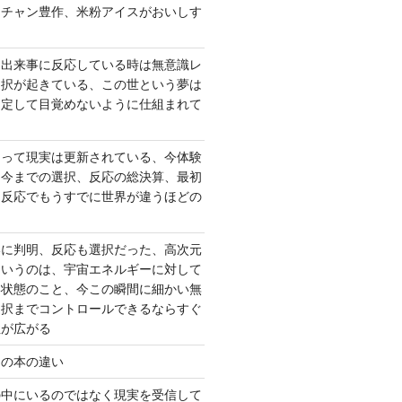
ーチャン豊作、米粉アイスがおいしす
て出来事に反応している時は無意識レ
選択が起きている、この世という夢は
固定して目覚めないように仕組まれて
よって現実は更新されている、今体験
は今までの選択、反応の総決算、最初
、反応でもうすでに世界が違うほどの
いに判明、反応も選択だった、高次元
というのは、宇宙エネルギーに対して
い状態のこと、今この瞬間に細かい無
選択までコントロールできるならすぐ
性が広がる
んの本の違い
の中にいるのではなく現実を受信して