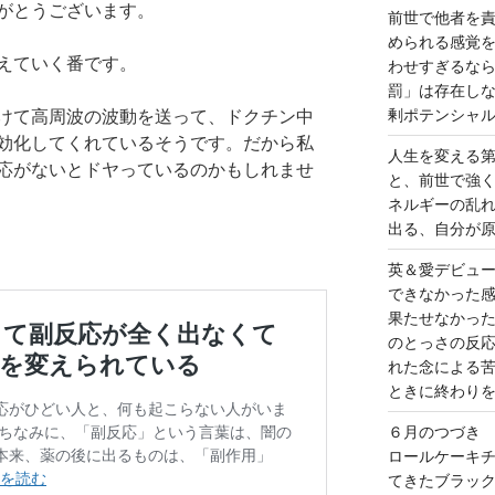
がとうございます。
前世で他者を
められる感覚
えていく番です。
わせすぎるな
罰」は存在し
剰ポテンシャ
けて高周波の波動を送って、ドクチン中
効化してくれているそうです。だから私
人生を変える
応がないとドヤっているのかもしれませ
と、前世で強
ネルギーの乱
出る、自分が
英＆愛デビュ
できなかった
果たせなかっ
のとっさの反
れた念による
ときに終わり
６月のつづき
ロールケーキ
てきたブラッ