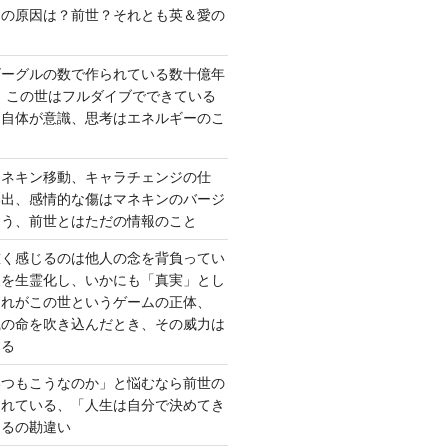
さの原因は？前世？それとも英＆愛の
ゴーグルの数で作られている数十億年
、この世はフルダイブでできている
間自体が意識、思考はエネルギーのこ
マネキン移動、キャラチェンジの仕
い出、感情的な傷はマネキンのバージ
違う、前世とはただの情報のこと
重く感じるのは他人の念を背負ってい
報を生霊化し、いかにも「真実」とし
これがこの世というゲームの正体、
識の命を吹き込んだとき、その威力は
する
いつもこうなのか」と悩むなら前世の
されている、「人生は自分で決めてき
あるの勘違い