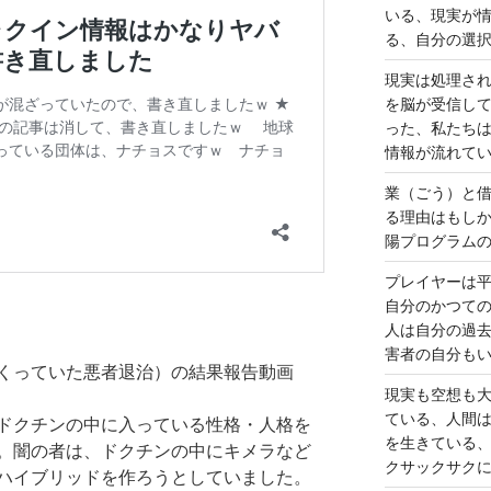
いる、現実が
る、自分の選
現実は処理さ
を脳が受信し
った、私たち
情報が流れて
業（ごう）と
る理由はもし
陽プログラム
プレイヤーは
自分のかつて
人は自分の過
害者の自分も
くっていた悪者退治）の結果報告動画
現実も空想も
ている、人間
ドクチンの中に入っている性格・人格を
を生きている
。闇の者は、ドクチンの中にキメラなど
クサックサク
ハイブリッドを作ろうとしていました。