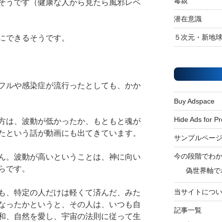
毒親
そうです（健康な人から見たら風邪レベ
潜在意識
５次元・新地
にできるそうです。
フルや感染症が流行ったとしても、かか
Buy Adspace
Hide Ads for 
方は、波動が低かったか、もともと魂が
たという話が動画にも出てきています。
サンプルペー
今の段階でわ
ん。波動が高いということは、神に向い
らです。
偽世界軸で
当サイトにつ
も、特定の人だけは軽くて済んだ、みた
なったかというと、その人は、いつも自
記事一覧
和、自然を愛し、宇宙の法則に従って生