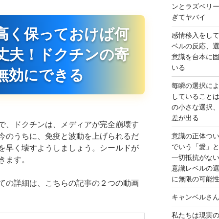
ンとラズベリ
ぎてヤバイ
高く保っておけば何
感情移入をし
ベルの反応、
丈夫！ドクチンの寄
意識を台本に
いる
無効にできる
毎瞬の選択に
していること
の小さな選択
差が出る
で、ドクチンは、メディアが完全崩壊す
今のうちに、免疫と波動を上げられるだ
意識の正体つ
でいう「愛」
を早く壊すようしましょう。シールドが
一切抵抗がな
きます。
意識レベルの
に無限の可能
ての詳細は、こちらの記事の２つの動画
キャンベルさ
私たちは現実