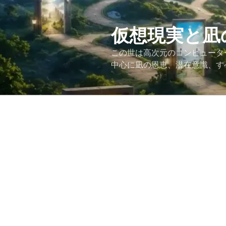
コ
ン
テ
仮想現実と凪
ン
この世は高次元のコンピュータ
ツ
中心に凪の恩恵、潜在意識、す
へ
ス
キ
ッ
プ