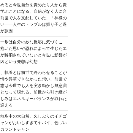
責めると今世自分を責めたり人から責
を学ぶことになる、自信がなく人に合
ら前世で人を支配していた、「神様の
ない――人生のトラブルは振り子と過
ルが原因
第一歩は自分の妙な反応に気づくこ
く抱いた思いや恐れによって生じたエ
れが解消されていないと今世に影響が
原因という発想は幻想
ー、執着とは前世で終わらせることが
感情や昇華できなかった想い、前世で
た志は今世でも人を突き動かし無意識
応となって現れる、前世から引き継が
苦しみはエネルギーバランスが取れた
を迎える
 散歩中の大自然、久しぶりのイチゴ
チャンがおいしすぎてヤバイ、色づい
クカラントチャン