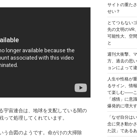
サイトの重た
せい？
とてつもない
先の文明のVR
可能性大、空
と
週刊大衝撃、
方、過去の思
ョンによって
人生や性格が
るサイン、情
て楽しむ――
「感情」に意
爆発的に増大
る宇宙連合は、地球を支配している闇の
「なぜ自分は
戦って処理してくれています。
念に突き動か
た説」である
いう合図のようです。命がけの大掃除