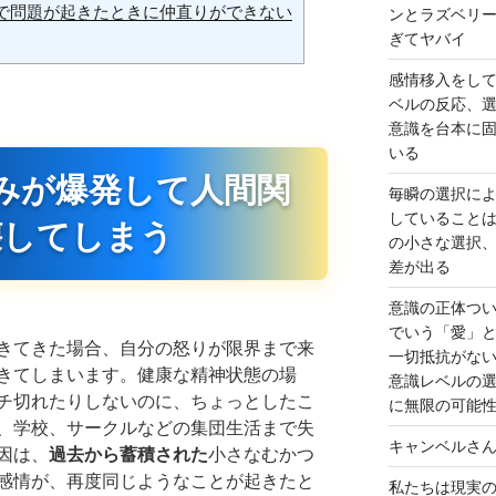
で問題が起きたときに仲直りができない
ンとラズベリ
ぎてヤバイ
感情移入をし
ベルの反応、
意識を台本に
いる
みが爆発して人間関
毎瞬の選択に
していること
壊してしまう
の小さな選択
差が出る
意識の正体つ
でいう「愛」
きてきた場合、自分の怒りが限界まで来
一切抵抗がな
きてしまいます。健康な精神状態の場
意識レベルの
チ切れたりしないのに、ちょっとしたこ
に無限の可能
、学校、サークルなどの集団生活まで失
キャンベルさ
因は、
過去から蓄積された
小さなむかつ
感情が、再度同じようなことが起きたと
私たちは現実