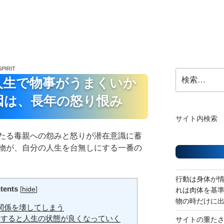
SPIRIT
検
人生で物事がうまくいか
索:
因は、長年の怒り恨み
サイト内検索
たる毒親への怨みと怒りが潜在意識に蓄
物が、自分の人生を台無しにする一番の
行動は身体が
tents
[
hide
]
れは肉体を基
物の時だけに
関係を壊してしまう
にすると人生の状態が良くなっていく
サイトの重た