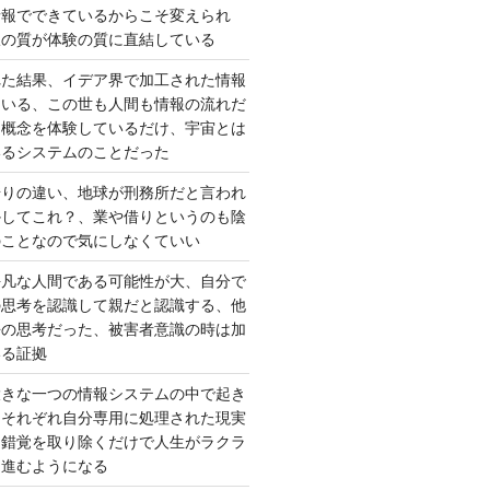
情報でできているからこそ変えられ
択の質が体験の質に直結している
れた結果、イデア界で加工された情報
ている、この世も人間も情報の流れだ
は概念を体験しているだけ、宇宙とは
いるシステムのことだった
借りの違い、地球が刑務所だと言われ
かしてこれ？、業や借りというのも陰
のことなので気にしなくていい
平凡な人間である可能性が大、自分で
の思考を認識して親だと認識する、他
去の思考だった、被害者意識の時は加
いる証拠
大きな一つの情報システムの中で起き
はそれぞれ自分専用に処理された現実
、錯覚を取り除くだけで人生がラクラ
に進むようになる