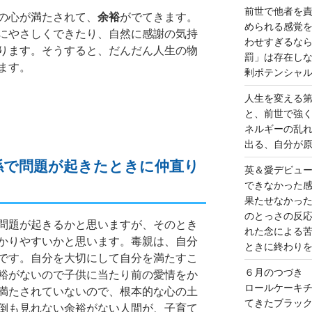
前世で他者を
の心が満たされて、
余裕
がでてきます。
められる感覚
にやさしくできたり、自然に感謝の気持
わせすぎるな
ります。そうすると、だんだん人生の物
罰」は存在し
ます。
剰ポテンシャ
人生を変える
と、前世で強
ネルギーの乱
出る、自分が
係で問題が起きたときに仲直り
英＆愛デビュ
できなかった
果たせなかっ
のとっさの反
問題が起きるかと思いますが、そのとき
れた念による
かりやすいかと思います。毒親は、自分
ときに終わり
です。自分を大切にして自分を満たすこ
６月のつづき
裕がないので子供に当たり前の愛情をか
ロールケーキ
満たされていないので、根本的な心の土
てきたブラッ
倒も見れない余裕がない人間が、子育て