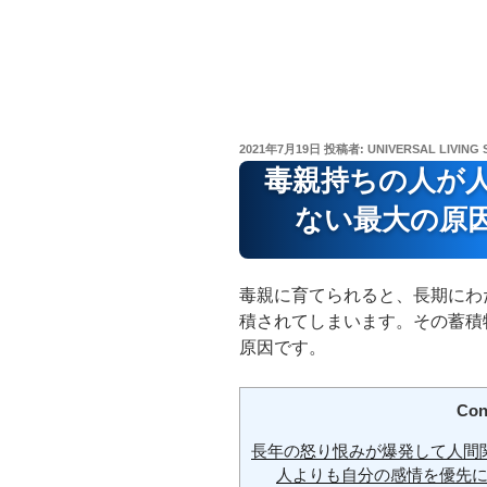
投
2021年7月19日
投稿者:
UNIVERSAL LIVING 
稿
毒親持ちの人が
日:
ない最大の原
毒親に育てられると、長期にわ
積されてしまいます。その蓄積
原因です。
Con
長年の怒り恨みが爆発して人間
人よりも自分の感情を優先