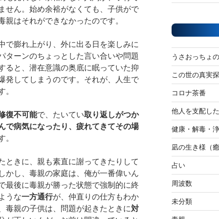
ません。始め余裕がなくても、子供がで
毒親はそれができなかったのです。
中で膨れ上がり、外に出る日を楽しみに
パターンのちょっとした言い合いや問題
うさおっちょ
すると、潜在意識の奥底に眠っていた抑
この世の真実
爆発してしまうのです。それが、人生で
す。
コロナ茶番
他人を支配し
修復不可能
で、たいてい
取り返しがつか
んで病気になったり、疲れてきてその場
健康・解毒・
す。
凪の生き様（
たときに、親も素直に謝ってきたりして
占い
しかし、毒親の家庭は、俺が一番偉いん
周波数
で最後に毒親が勝った状態で強制的に終
ような
一方通行
が、仲直りの仕方もわか
未分類
、毒親の子供は、問題が起きたときに
対