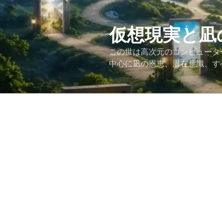
コ
ン
テ
仮想現実と凪
ン
この世は高次元のコンピュータ
ツ
中心に凪の恩恵、潜在意識、す
へ
ス
キ
ッ
プ