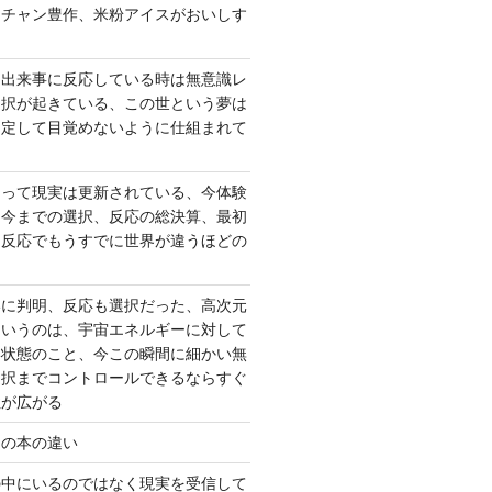
ーチャン豊作、米粉アイスがおいしす
て出来事に反応している時は無意識レ
選択が起きている、この世という夢は
固定して目覚めないように仕組まれて
よって現実は更新されている、今体験
は今までの選択、反応の総決算、最初
、反応でもうすでに世界が違うほどの
いに判明、反応も選択だった、高次元
というのは、宇宙エネルギーに対して
い状態のこと、今この瞬間に細かい無
選択までコントロールできるならすぐ
性が広がる
んの本の違い
の中にいるのではなく現実を受信して