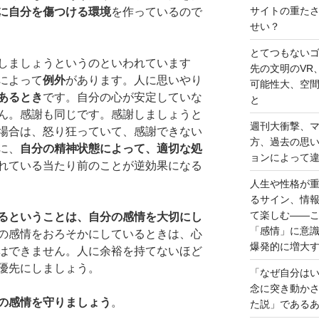
サイトの重た
に自分を傷つける環境
を作っているので
せい？
とてつもない
しましょうというのといわれています
先の文明のVR
によって
例外
があります。人に思いやり
可能性大、空
あるとき
です。自分の心が安定していな
と
ん。感謝も同じです。感謝しましょうと
週刊大衝撃、
場合は、怒り狂っていて、感謝できない
方、過去の思
に、
自分の精神状態によって、適切な処
ョンによって
れている当たり前のことが逆効果になる
人生や性格が
るサイン、情
て楽しむ――
るということは、自分の感情を大切にし
「感情」に意
の感情をおろそかにしているときは、心
爆発的に増大
はできません。人に余裕を持てないほど
優先にしましょう。
「なぜ自分は
念に突き動か
の感情を守りましょう
。
た説」である