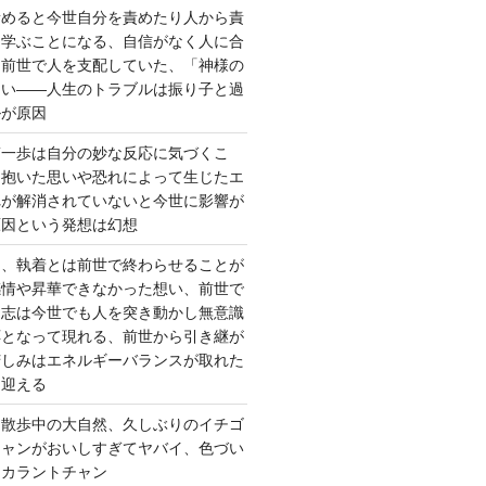
責めると今世自分を責めたり人から責
を学ぶことになる、自信がなく人に合
ら前世で人を支配していた、「神様の
ない――人生のトラブルは振り子と過
ルが原因
第一歩は自分の妙な反応に気づくこ
く抱いた思いや恐れによって生じたエ
れが解消されていないと今世に影響が
原因という発想は幻想
ー、執着とは前世で終わらせることが
感情や昇華できなかった想い、前世で
た志は今世でも人を突き動かし無意識
応となって現れる、前世から引き継が
苦しみはエネルギーバランスが取れた
を迎える
 散歩中の大自然、久しぶりのイチゴ
チャンがおいしすぎてヤバイ、色づい
クカラントチャン