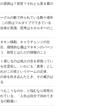
さの原因は？前世？それとも英＆愛の
ゴーグルの数で作られている数十億年
、この世はフルダイブでできている
間自体が意識、思考はエネルギーのこ
マネキン移動、キャラチェンジの仕
い出、感情的な傷はマネキンのバージ
違う、前世とはただの情報のこと
重く感じるのは他人の念を背負ってい
報を生霊化し、いかにも「真実」とし
これがこの世というゲームの正体、
識の命を吹き込んだとき、その威力は
する
いつもこうなのか」と悩むなら前世の
されている、「人生は自分で決めてき
あるの勘違い