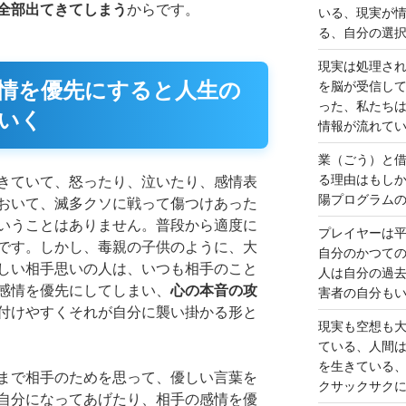
全部出てきてしまう
からです。
いる、現実が
る、自分の選
現実は処理さ
情を優先にすると人生の
を脳が受信し
った、私たち
いく
情報が流れて
業（ごう）と
る理由はもし
きていて、怒ったり、泣いたり、感情表
陽プログラム
おいて、滅多クソに戦って傷つけあった
いうことはありません。普段から適度に
プレイヤーは
です。しかし、毒親の子供のように、大
自分のかつて
しい相手思いの人は、いつも相手のこと
人は自分の過
感情を優先にしてしまい、
心の本音の攻
害者の自分も
付けやすくそれが自分に襲い掛かる形と
現実も空想も
ている、人間
を生きている
まで相手のためを思って、優しい言葉を
クサックサク
自分になってあげたり、相手の感情を優