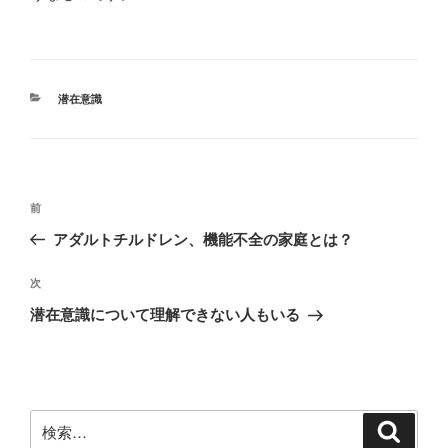
カ
潜在意識
テ
ゴ
リ
ー
投
前
前
稿
の
アダルトチルドレン、機能不全の家庭とは？
ナ
投
ビ
稿
次
次
ゲ
の
潜在意識について理解できない人もいる
投
ー
稿
シ
ョ
ン
検
検
索
索: