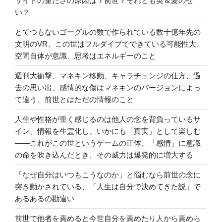
サイトの重たさの原因は？前世？それとも英＆愛のせ
い？
とてつもないゴーグルの数で作られている数十億年先の
文明のVR、この世はフルダイブでできている可能性大、
空間自体が意識、思考はエネルギーのこと
週刊大衝撃、マネキン移動、キャラチェンジの仕方、過
去の思い出、感情的な傷はマネキンのバージョンによっ
て違う、前世とはただの情報のこと
人生や性格が重く感じるのは他人の念を背負っているサ
イン、情報を生霊化し、いかにも「真実」として楽しむ
――これがこの世というゲームの正体、「感情」に意識
の命を吹き込んだとき、その威力は爆発的に増大する
「なぜ自分はいつもこうなのか」と悩むなら前世の念に
突き動かされている、「人生は自分で決めてきた説」で
あるあるの勘違い
前世で他者を責めると今世自分を責めたり人から責めら