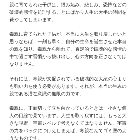
親に育てられた子供は、恨み妬み、悲しみ、恐怖などの
破壊的感情を処理することにばかり人生の大半の時間を
費やしてしまいます。
毒親に育てられた子供が、本当に人生を取り戻したいと
思うならば、一刻も早く、自分の生命を誕生させた本当
の親を知り、毒親から離れて、否定的で破壊的な感情の
中で過ごす習慣から抜け出し、心の方向を正さなくては
なりません。
それには、毒親が支配されている破壊的な大衆の心より
も強い力を使う必要があります。それが、本当の生みの
親である潜在意識の無限の力です。
毒親に、正面切って立ち向かっているときは、小さな個
人の目線で見ています。人生を取り戻すには、もっと大
きな視野、宇宙レベルで考えなくてはなりません。宇宙
の力をバックにつけえしまえば、毒親なんてゴミ塵のよ
うなものです。