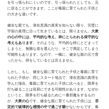
を引っ張られにくいのです。引っ張られたとしても、元
に戻ることができます。ここが毒親に育てられた子供と
の大きな違いです。
健全な親でも、潜在意識の真実を知らない限り、完璧に
宇宙の真理に沿って生きているとは、限りません。
大衆
の心の中には、平均的な考え、枠にとらわれる保守的な
考えもあります
。そのような、平均的な枠にとどまって
しまうと、無難な道を選んだり、そこで満足してしまう
可能性もあります。なので、一概に、健全な親の元で育
ったから、得をしているとは言えません。
しかし、もし、健全な親に育てられた子供と毒親に育て
られた子供が、同じスタート地点で、潜在意識の真理を
学んだ場合、毒親に育てられた子供に比べると、限界を
打ち破ることは容易にできる可能性があります。なぜか
というと、限界を打ち破るために一番邪魔をするもの
が、
大衆の心
です。健全な親に育てられた子供には、
否
定的で破壊的な感情の中で過ごす癖
がないからです。毒