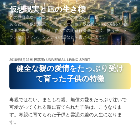
コ
仮想現実と凪の生き様
ン
この世は高次元のコンピューターの中のシミュレーション世界で
テ
あるという仮想現実、シミュレーション仮説についての話を中心
ン
に凪の恩恵、潜在意識、すべての問題解決法、園芸、振り子、ト
ツ
ランサーフィン、タフティの話などを書いています。
へ
ス
キ
投
2018年5月22日
投稿者:
UNIVERSAL LIVING SPIRIT
ッ
稿
健全な親の愛情をたっぷり受け
プ
日:
て育った子供の特徴
毒親ではない、まともな親、無償の愛をたっぷり注いで
可愛がってくれる親に育てられた子供は、こうなりま
す。毒親に育てられた子供と雲泥の差の人生になりま
す。