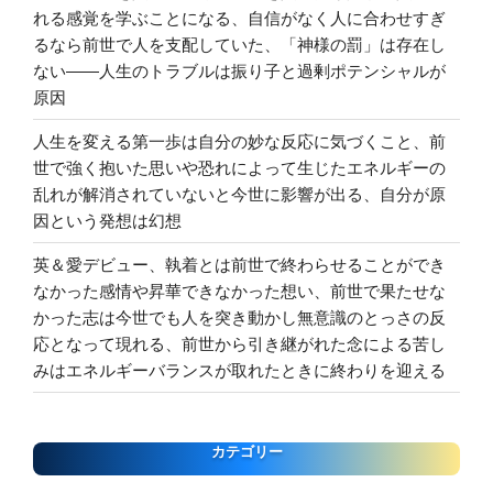
れる感覚を学ぶことになる、自信がなく人に合わせすぎ
るなら前世で人を支配していた、「神様の罰」は存在し
ない――人生のトラブルは振り子と過剰ポテンシャルが
原因
人生を変える第一歩は自分の妙な反応に気づくこと、前
世で強く抱いた思いや恐れによって生じたエネルギーの
乱れが解消されていないと今世に影響が出る、自分が原
因という発想は幻想
英＆愛デビュー、執着とは前世で終わらせることができ
なかった感情や昇華できなかった想い、前世で果たせな
かった志は今世でも人を突き動かし無意識のとっさの反
応となって現れる、前世から引き継がれた念による苦し
みはエネルギーバランスが取れたときに終わりを迎える
カテゴリー