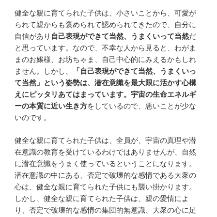
健全な親に育てられた子供は、小さいことから、可愛が
られて親からも褒められて認められてきたので、自分に
自信があり
自己表現ができて当然、うまくいって当然
だ
と思っています。なので、不幸な人から見ると、わがま
まのお嬢様、お坊ちゃま、自己中心的にみえるかもしれ
ません。しかし、
「自己表現ができて当然、うまくいっ
て当然」という姿勢は、潜在意識を最大限に活かす心構
えにピッタリあてはまっています。宇宙の生命エネルギ
ーの本質に近い生き方
をしているので、悪いことが少な
いのです。
健全な親に育てられた子供は、全員が、宇宙の真理や潜
在意識の教育を受けているわけではありませんが、自然
に潜在意識をうまく使っているということになります。
潜在意識の中にある、否定で破壊的な感情である大衆の
心は、健全な親に育てられた子供にも襲い掛かります。
しかし、健全な親に育てられた子供は、親の愛情によ
り、否定で破壊的な感情の集団的無意識、大衆の心に足