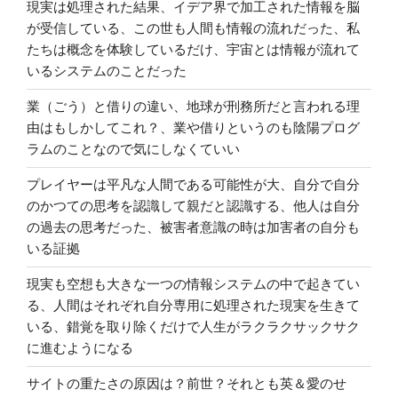
現実は処理された結果、イデア界で加工された情報を脳
が受信している、この世も人間も情報の流れだった、私
たちは概念を体験しているだけ、宇宙とは情報が流れて
いるシステムのことだった
業（ごう）と借りの違い、地球が刑務所だと言われる理
由はもしかしてこれ？、業や借りというのも陰陽プログ
ラムのことなので気にしなくていい
プレイヤーは平凡な人間である可能性が大、自分で自分
のかつての思考を認識して親だと認識する、他人は自分
の過去の思考だった、被害者意識の時は加害者の自分も
いる証拠
現実も空想も大きな一つの情報システムの中で起きてい
る、人間はそれぞれ自分専用に処理された現実を生きて
いる、錯覚を取り除くだけで人生がラクラクサックサク
に進むようになる
サイトの重たさの原因は？前世？それとも英＆愛のせ