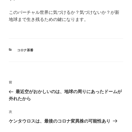
このバーチャル世界に気づけるか？気づけないか？が新
地球まで生き残るための鍵になります。
カ
コロナ茶番
テ
ゴ
リ
ー
投
前
前
稿
の
最近空がおかしいのは、地球の周りにあったドームが
ナ
投
外れたから
ビ
稿
ゲ
次
次
の
ー
ケンタウロスは、最後のコロナ変異株の可能性あり
投
シ