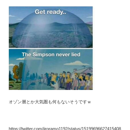
オゾン層とか大気圏も何もないそうですｗ
https://twitter.com/jiroramo1192/status/15199696627415408