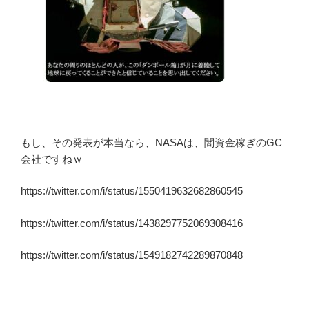
もし、その発表が本当なら、NASAは、闇資金稼ぎのGC
会社ですねｗ
https://twitter.com/i/status/1550419632682860545
https://twitter.com/i/status/1438297752069308416
https://twitter.com/i/status/1549182742289870848