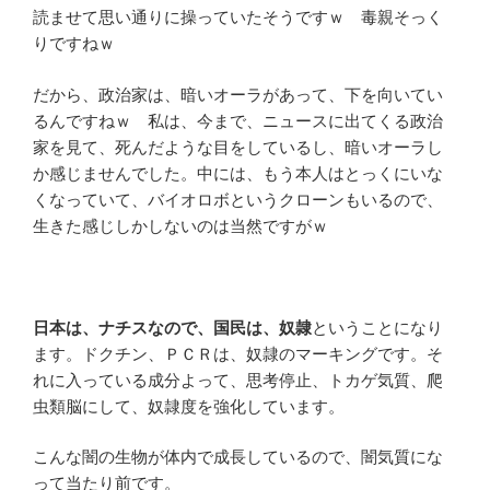
読ませて思い通りに操っていたそうですｗ 毒親そっく
りですねｗ
だから、政治家は、暗いオーラがあって、下を向いてい
るんですねｗ 私は、今まで、ニュースに出てくる政治
家を見て、死んだような目をしているし、暗いオーラし
か感じませんでした。中には、もう本人はとっくにいな
くなっていて、バイオロボというクローンもいるので、
生きた感じしかしないのは当然ですがｗ
日本は、ナチスなので、国民は、奴隷
ということになり
ます。ドクチン、ＰＣＲは、奴隷のマーキングです。そ
れに入っている成分よって、思考停止、トカゲ気質、爬
虫類脳にして、奴隷度を強化しています。
こんな闇の生物が体内で成長しているので、闇気質にな
って当たり前です。