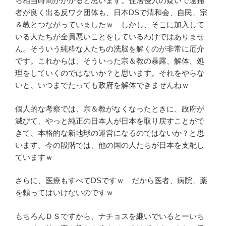
ら相当時間がかかると思います。住居侵入の疑いで逮捕
者が良く出る反ワク団体も、日本DSで清和会、自民、宗
＆教とつながっていましたｗ しかし、そこに加入して
いる人たちが全員悪いことをしているわけではありませ
ん。そういう純粋な人たちの洗脳を解くのが非常に厄介
です。これからは、そういった宗＆教の暴露、解体、処
理をしていくのではないか？と思います。それをやらな
いと、いつまでたっても政府を解体できませんねｗ
個人的な考察では、宗＆教がなくなったときに、政府が
滅びて、やっと純正の日本人が日本を取り戻すことがで
きて、本格的な新地球の運営になるのではないか？と思
います。今の段階では、他の国の人たちが日本を支配し
ていますｗ
さらに、医療もすべてDSですｗ だから医者、病院、薬
を頼ってはいけないのですｗ
もちろんＤＳですから、ナチョスを継いでいるとーいち