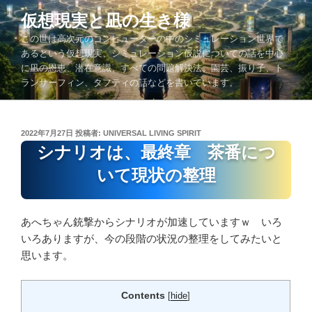
コ
仮想現実と凪の生き様
ン
この世は高次元のコンピューターの中のシミュレーション世界で
テ
あるという仮想現実、シミュレーション仮説についての話を中心
ン
に凪の恩恵、潜在意識、すべての問題解決法、園芸、振り子、ト
ツ
ランサーフィン、タフティの話などを書いています。
へ
ス
キ
投
2022年7月27日
投稿者:
UNIVERSAL LIVING SPIRIT
ッ
稿
シナリオは、最終章 茶番につ
プ
日:
いて現状の整理
あへちゃん銃撃からシナリオが加速していますｗ いろ
いろありますが、今の段階の状況の整理をしてみたいと
思います。
Contents
[
hide
]