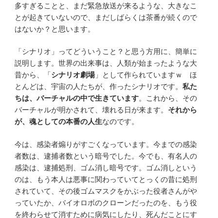
多すぎることと、まだ緊急放送が来るような、大きなこ
とが起きていないので、まだしばらくは茶番が続くので
はないか？と思います。
「シナリオ」ってどういうこと？と思う方用に、簡単に
説明します。世界の出来事は、人類が始まったような大
昔から、「
シナリオ劇場
」として作られていますｗ ほ
とんどは、宇宙の人たちが、作ったシナリオです。
私た
ちは、バーチャルの中で生きています
。これから、その
バーチャルが明かされて、壊れる日が来ます。
それから
が、魂としての本番の人生
なのです。
今は、感染者煽りがすごくなっています。今までの感染
者数は、逮捕者数という暗号でした。今でも、有名人の
感染は、逮捕処刑、ゴム消し暗号です。ゴム消しという
のは、もう本人は悪事に関わっていてとっくの昔に処刑
されていて、その後ゴムマスクをかぶった役者さんがや
っていたか、バイオロボのクローンだったのを、もう役
を終わらせて消すために病気にしたり、死んだことにす