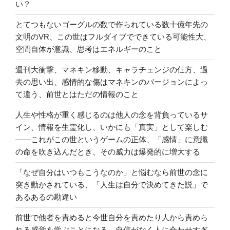
い？
とてつもないゴーグルの数で作られている数十億年先の
文明のVR、この世はフルダイブでできている可能性大、
空間自体が意識、思考はエネルギーのこと
週刊大衝撃、マネキン移動、キャラチェンジの仕方、過
去の思い出、感情的な傷はマネキンのバージョンによっ
て違う、前世とはただの情報のこと
人生や性格が重く感じるのは他人の念を背負っているサ
イン、情報を生霊化し、いかにも「真実」として楽しむ
――これがこの世というゲームの正体、「感情」に意識
の命を吹き込んだとき、その威力は爆発的に増大する
「なぜ自分はいつもこうなのか」と悩むなら前世の念に
突き動かされている、「人生は自分で決めてきた説」で
あるあるの勘違い
前世で他者を責めると今世自分を責めたり人から責めら
れる感覚を学ぶことになる、自信がなく人に合わせすぎ