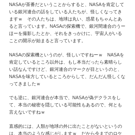
NASAが茶番だということからすると、NASAを肯定して
いる銀河連合の話をしている人たちが、怪しくなってき
ますｗ その人たちは、地球は丸い、惑星もちゃんとあ
ると言っています。NASAの探索機で、銀河間連合のうー
ほーを撮影したとか、それをきっかけに、宇宙人がいる
ことの開示が始まると言っています。
NASAの探索機というのが、怪しいですねーｗ NASAを
肯定しているところ以外は、もし本当だったら素晴らし
い話なんですけど、銀河連合のマークが目というのと、
NASAを味方しているところからして、だんだん怪しくな
ってきましたｗ
でも逆に、銀河連合が本当で、NASAが偽デクラスをし
て、本当の秘密を隠している可能性もあるので、何とも
言えないですねｗ
直感的には、人類が地球の外に出たことがないというの
は、本当のような感じがしますｗ だから今までのロケ