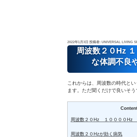
投
2022年1月3日
投稿者:
UNIVERSAL LIVING S
稿
周波数２０Hz 
日:
な体調不良
これからは、周波数の時代とい
ます。ただ聞くだけで良いそう
Conten
周波数２０Hz １００００Hz
周波数２０Hzが効く病気