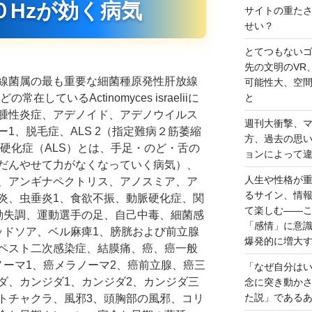
０Hzが効く病気
サイトの重た
せい？
とてつもない
先の文明のVR
線菌属の最も重要な細菌種原発性肝放線
可能性大、空
しているActinomyces israeliiに
と
腫性炎症
、アデノイド、アデノウイルス
週刊大衝撃、
1、脱毛症、ALS 2（指定難病２筋萎縮
方、過去の思
硬化症（ALS）とは、手足・のど・舌の
ョンによって
だんやせて力がなくなっていく病気）、
人生や性格が
、アンギナペクトリス、アノスミア、ア
るサイン、情
炎、虫垂炎1、食欲不振、動脈硬化症、関
て楽しむ――
動失調、運動選手の足、自己中毒、細菌感
「感情」に意
ッドソア、ベル麻痺1、膀胱および前立腺
爆発的に増大
ペスト二次感染症、結膜痛、癌、癌一般
ノーマ1、癌メラノーマ2、癌前立腺、癌三
「なぜ自分は
ダ、カンジダ1、カンジダ2、カンジダ三
念に突き動か
た説」である
トチャクラ、風邪3、頭胸部の風邪、コリ