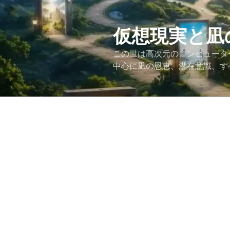
コ
ン
テ
仮想現実と凪
ン
この世は高次元のコンピュータ
ツ
中心に凪の恩恵、潜在意識、す
へ
ス
キ
ッ
プ