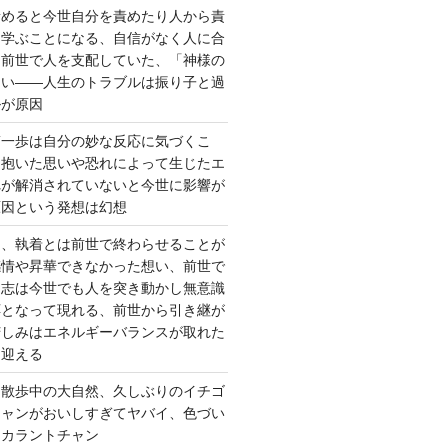
責めると今世自分を責めたり人から責
を学ぶことになる、自信がなく人に合
ら前世で人を支配していた、「神様の
ない――人生のトラブルは振り子と過
ルが原因
第一歩は自分の妙な反応に気づくこ
く抱いた思いや恐れによって生じたエ
れが解消されていないと今世に影響が
原因という発想は幻想
ー、執着とは前世で終わらせることが
感情や昇華できなかった想い、前世で
た志は今世でも人を突き動かし無意識
応となって現れる、前世から引き継が
苦しみはエネルギーバランスが取れた
を迎える
 散歩中の大自然、久しぶりのイチゴ
チャンがおいしすぎてヤバイ、色づい
クカラントチャン