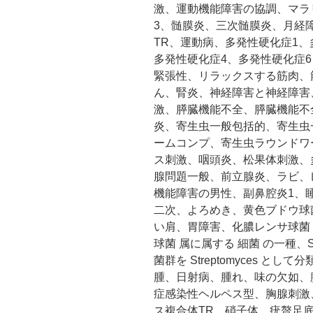
激、運動機能障害の協調、マラ
3、髄膜炎、三次髄膜炎、月経
TR、運動病、多発性硬化症1、
多発性硬化症4、多発性硬化症
緊張性、リラックスする筋肉、
ん、腎炎、神経障害と神経障害
激、膵臓機能不全、膵臓機能不
炎、寄生虫一般包括的、寄生虫
ームコンプ、寄生虫ラウンドワ
ス刺激、咽頭炎、松果体刺激、
腺問題一般、前立腺炎、ラビ、
機能障害の男性、副鼻腔炎1、
二次、よろめき、黄色ブドウ球
い肩、胃障害、化膿レンサ球菌
球菌 属に属する 細菌 の一種、St
菌群を Streptomyces 
腫、日射病、腫れ、味の欠如、
症感染性ヘルペス型、胸腺刺激
ス複合体TR、硝子体、疣贅足