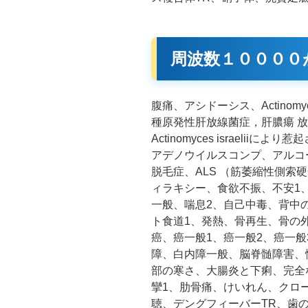
周波数１００００
腹痛、アシドーシス、Actinomyces 
種原発性肝放線菌症，肝膿瘍 
Actinomyces israelii
アデノウイルスコンプ、アルコ
脱毛症、ALS （筋萎縮性側索
ィラキシー、食欲不振、不安1
一般、喘息2、自己中毒、背中
ト食道1、発熱、骨再生、骨の
癌、癌一般1、癌一般2、癌一般
障、白内障一般、脳脊髄障害、慢性
部の寒さ、大腸炎と下痢、完全
攣1、肋骨痛、けいれん、クロ
聴、デングフィーバーTR、歯