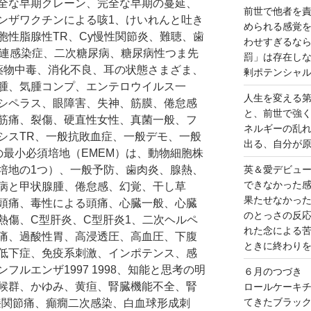
全な早期クレーン、完全な早期の蔓延、
前世で他者を
ンザワクチンによる咳1、けいれんと吐き
められる感覚
胞性脂腺性TR、Cy慢性関節炎、難聴、歯
わせすぎるな
関連感染症、二次糖尿病、糖尿病性つま先
罰」は存在し
薬物中毒、消化不良、耳の状態さまざま、
剰ポテンシャ
腫、気腫コンプ、エンテロウイルス一
人生を変える
シペラス、眼障害、失神、筋膜、倦怠感
と、前世で強
筋痛、裂傷、硬直性女性、真菌一般、フ
ネルギーの乱
シスTR、一般抗敗血症、一般デモ、一般
出る、自分が
の最小必須培地（EMEM）は、動物細胞株
培地の1つ）、一般予防、歯肉炎、腺熱、
英＆愛デビュ
できなかった
病と甲状腺腫、倦怠感、幻覚、干し草
果たせなかっ
頭痛、毒性による頭痛、心臓一般、心臓
のとっさの反
熱傷、C型肝炎、C型肝炎1、二次ヘルペ
れた念による
痛、過酸性胃、高浸透圧、高血圧、下腹
ときに終わり
低下症、免疫系刺激、インポテンス、感
ルエンザ1997 1998、知能と思考の明
６月のつづき
候群、かゆみ、黄疸、腎臓機能不全、腎
ロールケーキ
てきたブラッ
膝関節痛、癲癇二次感染、白血球形成刺