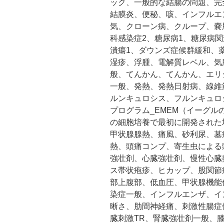
ック、一般的な結腸の問題、完
結膜炎、便秘、咳、インフルエ
気、クローン病、クループ、嚢
科感染症2、糖尿病1、糖尿病
潰瘍1、ダウンズ症候群緩和、
湿疹、浮腫、電解質レベル、気
般、てんかん、てんかん、エリ
一般、発熱、発熱日射病、線維
ルンキュロシス、フルンキュロ
プログラム_EMEM（イーグル
の細胞培養で最初に開発された
甲状腺腺熱、痛風、砂利尿、墓
熱、頭痛コンプ、寄生虫による
強壮剤、心臓強壮剤、慢性心臓
ス帯状疱疹、ヒカップ、股関節
部上腹部、低血圧、甲状腺機能
染症一般、インフルエンザ、インフ
晰さ、肋間神経痛、刺激性腸症
臓刺激TR、腎臓強壮剤一般、