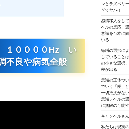
気
ンとラズベリ
ぎてヤバイ
感情移入をし
ベルの反応、
意識を台本に
いる
 １００００Hz い
毎瞬の選択に
していること
調不良や病気全般
の小さな選択
差が出る
意識の正体つ
でいう「愛」
一切抵抗がな
意識レベルの
に無限の可能
キャンベルさ
私たちは現実