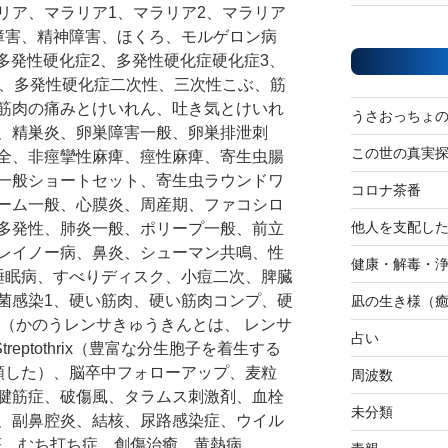
リア、マラリア1、マラリア2、マラリア
障害、精神障害、ほくろ、モルゲロン病
多発性硬化症2、多発性硬化症硬化症3、
6、多発性硬化症二次性、三次性こぶ、筋
筋肉の痛みとけいれん、吐き気とけいれ
うさおっちょ
、精巣炎、卵巣障害一般、卵巣排泄刺
この世の真実
全、非痙攣性麻痺、痙性麻痺、寄生虫腸
一般ショートセット、寄生虫ラウンドワ
コロナ茶番
ーム一般、心膜炎、周産期、ファコシロ
他人を支配し
多発性、肺炎一般、ポリープ一般、前立
レイノー病、鼻炎、シューマン共鳴、性
健康・解毒・
睡眠病、すべりディスク、小痘二次、脾臓
菌感染1、硬い筋肉、硬い筋肉コンプ、硬
凪の生き様（
 （かのうレンサきゅうきんとは、 レンサ
占い
reptothrix（豊富な分生胞子を着生する
として分類した）、脳卒中フォローアップ、麦粒
周波数
腱筋症、破傷風、タラムス刺激剤、血栓
未分類
、副鼻腔炎、結核、尿路感染症、ウイル
底、むち打ち症、創傷治癒、黄熱病