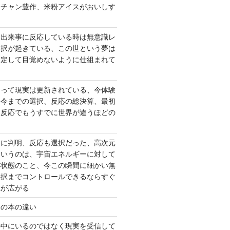
ーチャン豊作、米粉アイスがおいしす
て出来事に反応している時は無意識レ
選択が起きている、この世という夢は
固定して目覚めないように仕組まれて
よって現実は更新されている、今体験
は今までの選択、反応の総決算、最初
、反応でもうすでに世界が違うほどの
いに判明、反応も選択だった、高次元
というのは、宇宙エネルギーに対して
い状態のこと、今この瞬間に細かい無
選択までコントロールできるならすぐ
性が広がる
んの本の違い
の中にいるのではなく現実を受信して