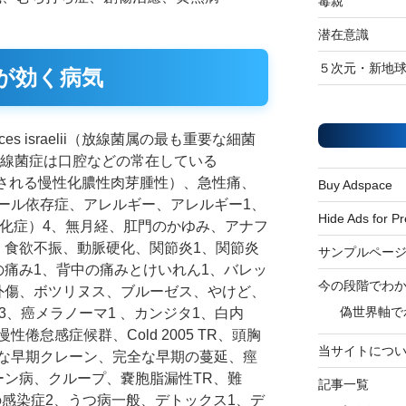
毒親
潜在意識
５次元・新地
が効く病気
israelii（
放線菌属の最も重要な細菌
放線菌症は口腔などの常在している
により惹起される慢性化膿性肉芽腫性
）、急性痛、
Buy Adspace
ール依存症、アレルギー、アレルギー1、
Hide Ads for 
硬化症）4、無月経、肛門のかゆみ、アナフ
、食欲不振、動脈硬化、関節炎1、関節炎
サンプルペー
の痛み1、背中の痛みとけいれん1、バレッ
今の段階でわ
外傷、ボツリヌス、ブルーゼス、やけど、
偽世界軸で
3、癌メラノーマ1 、カンジタ1、白内
倦怠感症候群、Cold 2005 TR、頭胸
当サイトにつ
な早期クレーン、完全な早期の蔓延、痙
ーン病、クループ、嚢胞脂漏性TR、難
記事一覧
の感染症2、うつ病一般、デトックス1、デ