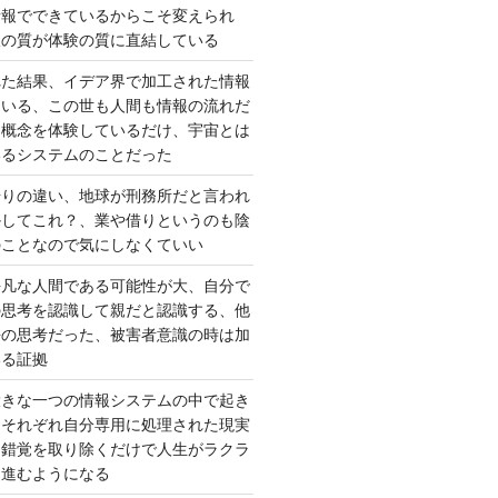
情報でできているからこそ変えられ
択の質が体験の質に直結している
れた結果、イデア界で加工された情報
ている、この世も人間も情報の流れだ
は概念を体験しているだけ、宇宙とは
いるシステムのことだった
借りの違い、地球が刑務所だと言われ
かしてこれ？、業や借りというのも陰
のことなので気にしなくていい
平凡な人間である可能性が大、自分で
の思考を認識して親だと認識する、他
去の思考だった、被害者意識の時は加
いる証拠
大きな一つの情報システムの中で起き
はそれぞれ自分専用に処理された現実
、錯覚を取り除くだけで人生がラクラ
に進むようになる