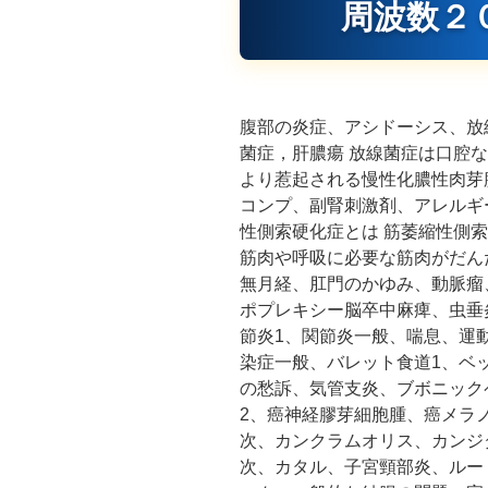
周波数２
腹部の炎症、アシドーシス、
放
菌症，肝膿瘍 放線菌症は口腔などの常在
より惹起される慢性化膿性肉芽
コンプ、副腎刺激剤、アレルギー
性側索硬化症とは 筋萎縮性側索
筋肉や呼吸に必要な筋肉がだん
無月経、肛門のかゆみ、動脈瘤
ポプレキシー脳卒中麻痺、虫垂
節炎1、関節炎一般、喘息、運
染症一般、バレット食道1、ベ
の愁訴、気管支炎、ブボニック
2、癌神経膠芽細胞腫、癌メラ
次、カンクラムオリス、カンジ
次、カタル、子宮頸部炎、ルー