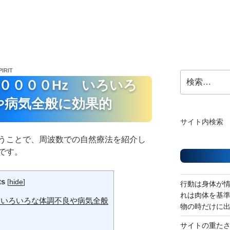
PIRIT
検
１００００Hz いろいろ
索:
や病気全般に効果的
サイト内検索
うことで、周波数での自然療法を紹介し
です。
ts
[
hide
]
行動は身体が
れは肉体を基
 いろいろな体調不良や病気全般
物の時だけに
サイトの重た