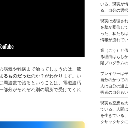
いる、現実が
る、自分の選
現実は処理さ
を脳が受信し
った、私たち
情報が流れて
業（ごう）と
る理由はもし
陽プログラム
の病気や難病まで治ってしまうのは、驚
プレイヤーは
よるものだった
のか？がわかります。い
自分のかつて
じ周波数で治るということは、電磁波汚
人は自分の過
一部分がそれぞれ別の場所で受けてくれ
害者の自分も
現実も空想も
ている、人間
を生きている
クサックサク