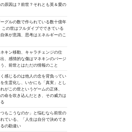
さの原因は？前世？それとも英＆愛の
ゴーグルの数で作られている数十億年
、この世はフルダイブでできている
間自体が意識、思考はエネルギーのこ
マネキン移動、キャラチェンジの仕
い出、感情的な傷はマネキンのバージ
違う、前世とはただの情報のこと
重く感じるのは他人の念を背負ってい
報を生霊化し、いかにも「真実」とし
これがこの世というゲームの正体、
識の命を吹き込んだとき、その威力は
する
いつもこうなのか」と悩むなら前世の
されている、「人生は自分で決めてき
あるの勘違い