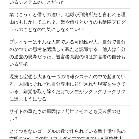
いるシステムのことだった
業（ごう）と借りの違い、地球が刑務所だと言われる理
由はもしかしてこれ？、業や借りというのも陰陽プログ
ラムのことなので気にしなくていい
プレイヤーは平凡な人間である可能性が大、自分で自分
のかつての思考を認識して親だと認識する、他人は自分
の過去の思考だった、被害者意識の時は加害者の自分も
いる証拠
現実も空想も大きな一つの情報システムの中で起きてい
る、人間はそれぞれ自分専用に処理された現実を生きて
いる、錯覚を取り除くだけで人生がラクラクサックサク
に進むようになる
サイトの重たさの原因は？前世？それとも英＆愛のせ
い？
とてつもないゴーグルの数で作られている数十億年先の
文明のVR、この世はフルダイブでできている可能性大、