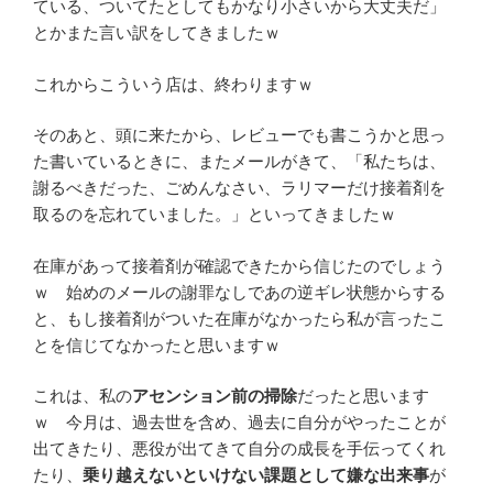
ている、ついてたとしてもかなり小さいから大丈夫だ」
とかまた言い訳をしてきましたｗ
これからこういう店は、終わりますｗ
そのあと、頭に来たから、レビューでも書こうかと思っ
た書いているときに、またメールがきて、「私たちは、
謝るべきだった、ごめんなさい、ラリマーだけ接着剤を
取るのを忘れていました。」といってきましたｗ
在庫があって接着剤が確認できたから信じたのでしょう
ｗ 始めのメールの謝罪なしであの逆ギレ状態からする
と、もし接着剤がついた在庫がなかったら私が言ったこ
とを信じてなかったと思いますｗ
これは、私の
アセンション前の掃除
だったと思います
ｗ 今月は、過去世を含め、過去に自分がやったことが
出てきたり、悪役が出てきて自分の成長を手伝ってくれ
たり、
乗り越えないといけない課題として嫌な出来事
が