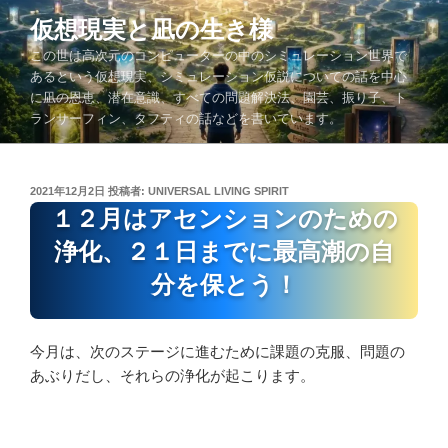
コ
仮想現実と凪の生き様
ン
この世は高次元のコンピューターの中のシミュレーション世界で
テ
あるという仮想現実、シミュレーション仮説についての話を中心
ン
に凪の恩恵、潜在意識、すべての問題解決法、園芸、振り子、ト
ツ
ランサーフィン、タフティの話などを書いています。
へ
ス
キ
投
2021年12月2日
投稿者:
UNIVERSAL LIVING SPIRIT
ッ
稿
１２月はアセンションのための
プ
日:
浄化、２１日までに最高潮の自
分を保とう！
今月は、次のステージに進むために課題の克服、問題の
あぶりだし、それらの浄化が起こります。