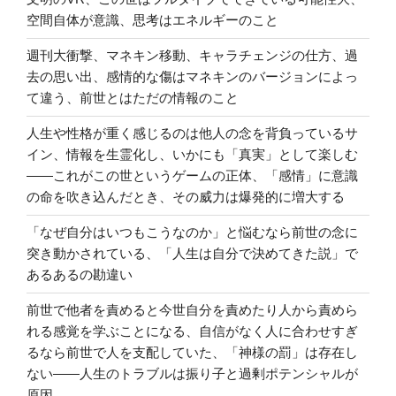
空間自体が意識、思考はエネルギーのこと
週刊大衝撃、マネキン移動、キャラチェンジの仕方、過
去の思い出、感情的な傷はマネキンのバージョンによっ
て違う、前世とはただの情報のこと
人生や性格が重く感じるのは他人の念を背負っているサ
イン、情報を生霊化し、いかにも「真実」として楽しむ
――これがこの世というゲームの正体、「感情」に意識
の命を吹き込んだとき、その威力は爆発的に増大する
「なぜ自分はいつもこうなのか」と悩むなら前世の念に
突き動かされている、「人生は自分で決めてきた説」で
あるあるの勘違い
前世で他者を責めると今世自分を責めたり人から責めら
れる感覚を学ぶことになる、自信がなく人に合わせすぎ
るなら前世で人を支配していた、「神様の罰」は存在し
ない――人生のトラブルは振り子と過剰ポテンシャルが
原因