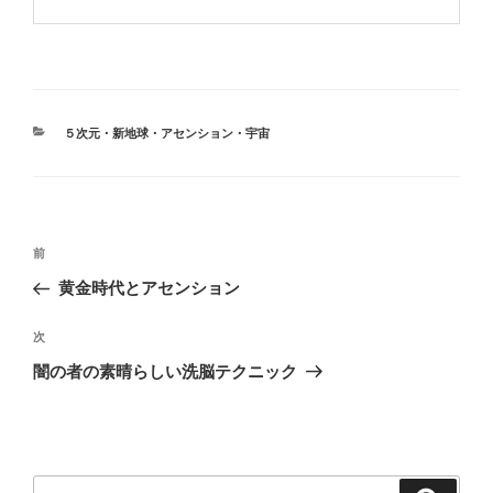
カ
５次元・新地球・アセンション・宇宙
テ
ゴ
リ
ー
投
前
前
稿
の
黄金時代とアセンション
ナ
投
ビ
稿
次
次
ゲ
の
闇の者の素晴らしい洗脳テクニック
投
ー
稿
シ
ョ
ン
検