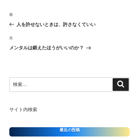
ー
投
前
前
稿
の
人を許せないときは、許さなくていい
ナ
投
ビ
稿
次
次
ゲ
の
メンタルは鍛えたほうがいいのか？
投
ー
稿
シ
ョ
ン
検
検
索
索:
サイト内検索
最近の投稿