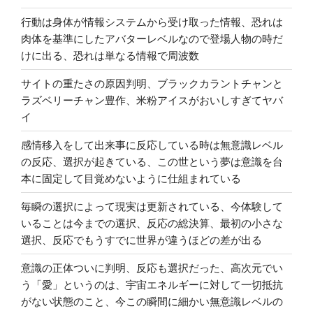
行動は身体が情報システムから受け取った情報、恐れは
肉体を基準にしたアバターレベルなので登場人物の時だ
けに出る、恐れは単なる情報で周波数
サイトの重たさの原因判明、ブラックカラントチャンと
ラズベリーチャン豊作、米粉アイスがおいしすぎてヤバ
イ
感情移入をして出来事に反応している時は無意識レベル
の反応、選択が起きている、この世という夢は意識を台
本に固定して目覚めないように仕組まれている
毎瞬の選択によって現実は更新されている、今体験して
いることは今までの選択、反応の総決算、最初の小さな
選択、反応でもうすでに世界が違うほどの差が出る
意識の正体ついに判明、反応も選択だった、高次元でい
う「愛」というのは、宇宙エネルギーに対して一切抵抗
がない状態のこと、今この瞬間に細かい無意識レベルの