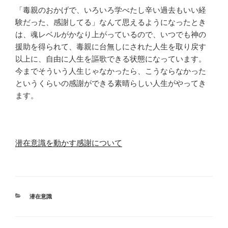
「毒親のおかげで、いろいろ学べたし辛い過去もいい経
験だった、感謝してる」なんて思えるようになったとき
は、魂レベルがかなり上がっているので、いつでも神の
援助を得られて、毒親に台無しにされた人生を取り戻す
以上に、自由に人生を謳歌できる状態になっています。
今までそういう人生じゃなかったら、こうならなかった
というくらいの感謝ができる素晴らしい人生がやってき
ます。
潜在意識を動かす感謝について
カ
潜在意識
テ
ゴ
リ