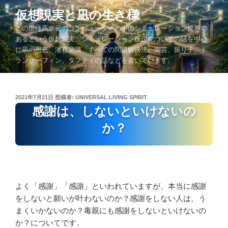
コ
仮想現実と凪の生き様
ン
この世は高次元のコンピューターの中のシミュレーション世界で
テ
あるという仮想現実、シミュレーション仮説についての話を中心
ン
に凪の恩恵、潜在意識、すべての問題解決法、園芸、振り子、ト
ツ
ランサーフィン、タフティの話などを書いています。
へ
ス
キ
投
2021年7月21日
投稿者:
UNIVERSAL LIVING SPIRIT
ッ
稿
感謝は、しないといけないの
プ
日:
か？
よく「感謝」「感謝」といわれていますが、本当に感謝
をしないと願いが叶わないのか？感謝をしない人は、う
まくいかないのか？毒親にも感謝をしないといけないの
か？についてです。