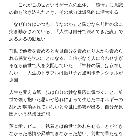
――これがこの世というゲームの正体、「感情」に意識
の命を吹き込んだとき、その威力は爆発的に増大する
「なぜ自分はいつもこうなのか」と悩むなら前世の念に
突き動かされている、「人生は自分で決めてきた説」で
あるあるの勘違い
前世で他者を責めると今世自分を責めたり人から責めら
れる感覚を学ぶことになる、自信がなく人に合わせすぎ
るなら前世で人を支配していた、「神様の罰」は存在し
ない――人生のトラブルは振り子と過剰ポテンシャルが
原因
人生を変える第一歩は自分の妙な反応に気づくこと、前
世で強く抱いた思いや恐れによって生じたエネルギーの
乱れが解消されていないと今世に影響が出る、自分が原
因という発想は幻想
英＆愛デビュー、執着とは前世で終わらせることができ
なかった感情や昇華できなかった想い、前世で果たせな