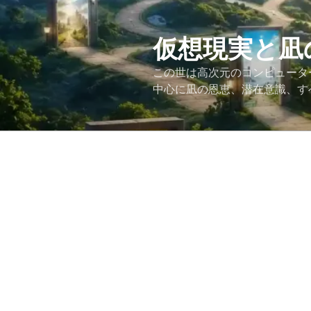
コ
ン
テ
仮想現実と凪
ン
この世は高次元のコンピュータ
ツ
中心に凪の恩恵、潜在意識、す
へ
ス
キ
ッ
プ