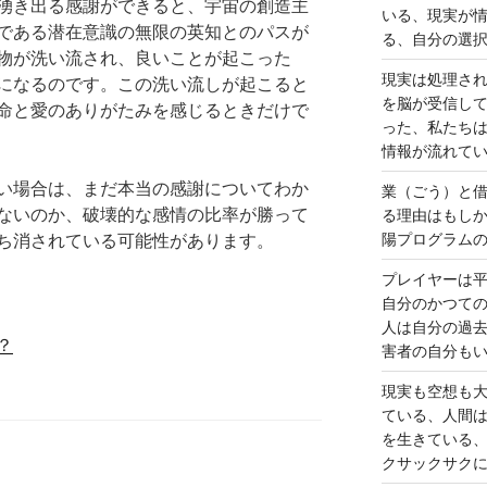
湧き出る感謝ができると、宇宙の創造主
いる、現実が
である潜在意識の無限の英知とのパスが
る、自分の選
物が洗い流され、良いことが起こった
現実は処理さ
になるのです。この洗い流しが起こると
を脳が受信し
命と愛のありがたみを感じるときだけで
った、私たち
情報が流れて
い場合は、まだ本当の感謝についてわか
業（ごう）と
ないのか、破壊的な感情の比率が勝って
る理由はもし
陽プログラム
ち消されている可能性があります。
プレイヤーは
自分のかつて
人は自分の過
？
害者の自分も
現実も空想も
ている、人間
を生きている
クサックサク