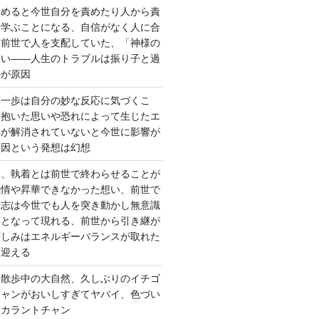
責めると今世自分を責めたり人から責
を学ぶことになる、自信がなく人に合
ら前世で人を支配していた、「神様の
ない――人生のトラブルは振り子と過
ルが原因
第一歩は自分の妙な反応に気づくこ
く抱いた思いや恐れによって生じたエ
れが解消されていないと今世に影響が
原因という発想は幻想
ー、執着とは前世で終わらせることが
感情や昇華できなかった想い、前世で
た志は今世でも人を突き動かし無意識
応となって現れる、前世から引き継が
苦しみはエネルギーバランスが取れた
を迎える
 散歩中の大自然、久しぶりのイチゴ
チャンがおいしすぎてヤバイ、色づい
クカラントチャン