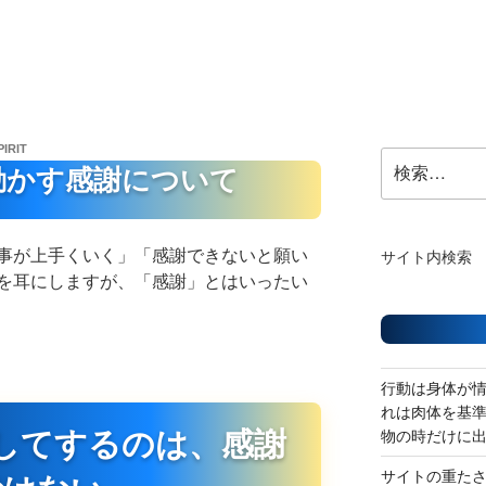
PIRIT
検
動かす感謝について
索:
事が上手くいく」「感謝できないと願い
サイト内検索
を耳にしますが、「感謝」とはいったい
行動は身体が
れは肉体を基
してするのは、感謝
物の時だけに
サイトの重た