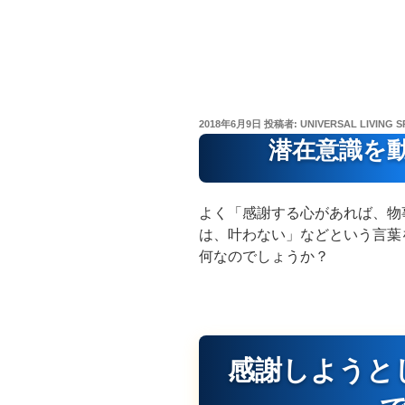
投
2018年6月9日
投稿者:
UNIVERSAL LIVING S
稿
潜在意識を
日:
よく「感謝する心があれば、物
は、叶わない」などという言葉
何なのでしょうか？
感謝しようと