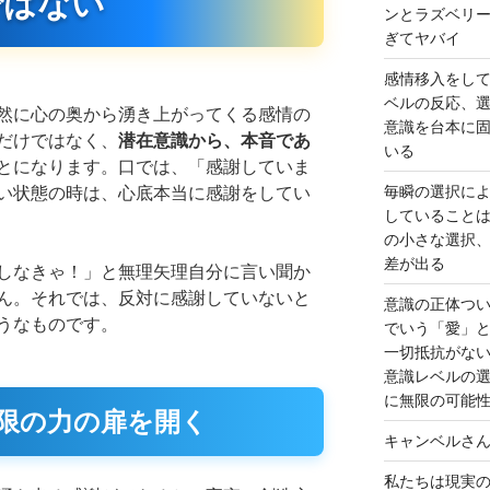
ではない
ンとラズベリ
ぎてヤバイ
感情移入をし
ベルの反応、
然に心の奥から湧き上がってくる感情の
意識を台本に
だけではなく、
潜在意識から、本音であ
いる
とになります。口では、「感謝していま
毎瞬の選択に
い状態の時は、心底本当に感謝をしてい
していること
の小さな選択
差が出る
しなきゃ！」と無理矢理自分に言い聞か
ん。それでは、反対に感謝していないと
意識の正体つ
うなものです。
でいう「愛」
一切抵抗がな
意識レベルの
に無限の可能
限の力の扉を開く
キャンベルさ
私たちは現実