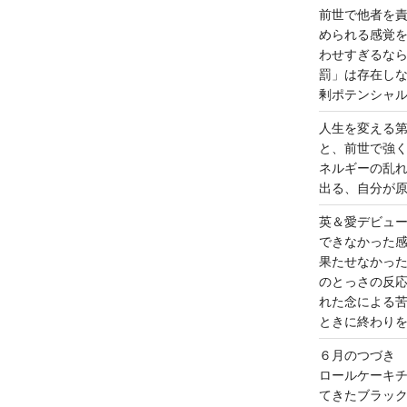
前世で他者を
められる感覚
わせすぎるな
罰」は存在し
剰ポテンシャ
人生を変える
と、前世で強
ネルギーの乱
出る、自分が
英＆愛デビュ
できなかった
果たせなかっ
のとっさの反
れた念による
ときに終わり
６月のつづき
ロールケーキ
てきたブラッ