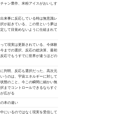
ーチャン豊作、米粉アイスがおいしす
て出来事に反応している時は無意識レ
選択が起きている、この世という夢は
固定して目覚めないように仕組まれて
よって現実は更新されている、今体験
は今までの選択、反応の総決算、最初
、反応でもうすでに世界が違うほどの
いに判明、反応も選択だった、高次元
というのは、宇宙エネルギーに対して
い状態のこと、今この瞬間に細かい無
選択までコントロールできるならすぐ
性が広がる
んの本の違い
の中にいるのではなく現実を受信して