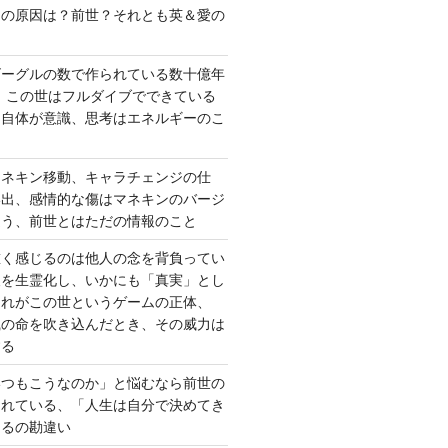
さの原因は？前世？それとも英＆愛の
ゴーグルの数で作られている数十億年
、この世はフルダイブでできている
間自体が意識、思考はエネルギーのこ
マネキン移動、キャラチェンジの仕
い出、感情的な傷はマネキンのバージ
違う、前世とはただの情報のこと
重く感じるのは他人の念を背負ってい
報を生霊化し、いかにも「真実」とし
これがこの世というゲームの正体、
識の命を吹き込んだとき、その威力は
する
いつもこうなのか」と悩むなら前世の
されている、「人生は自分で決めてき
あるの勘違い