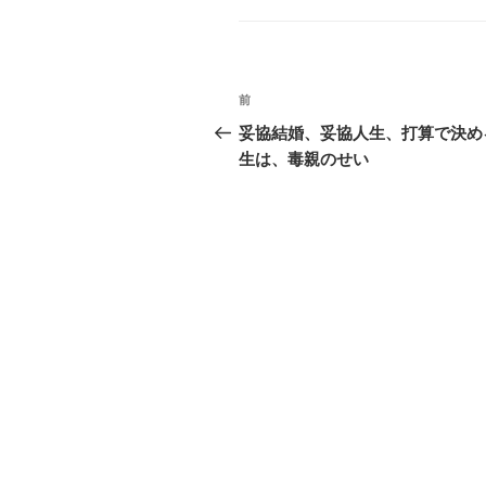
ゴ
リ
ー
投
前
前
稿
の
妥協結婚、妥協人生、打算で決め
投
生は、毒親のせい
ナ
稿
ビ
ゲ
ー
シ
ョ
ン