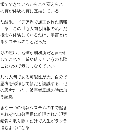
情報でできているからこそ変えられ
択の質が体験の質に直結している
れた結果、イデア界で加工された情報
ている、この世も人間も情報の流れだ
は概念を体験しているだけ、宇宙とは
いるシステムのことだった
借りの違い、地球が刑務所だと言われ
かしてこれ？、業や借りというのも陰
のことなので気にしなくていい
平凡な人間である可能性が大、自分で
の思考を認識して親だと認識する、他
去の思考だった、被害者意識の時は加
いる証拠
大きな一つの情報システムの中で起き
はそれぞれ自分専用に処理された現実
、錯覚を取り除くだけで人生がラクラ
に進むようになる