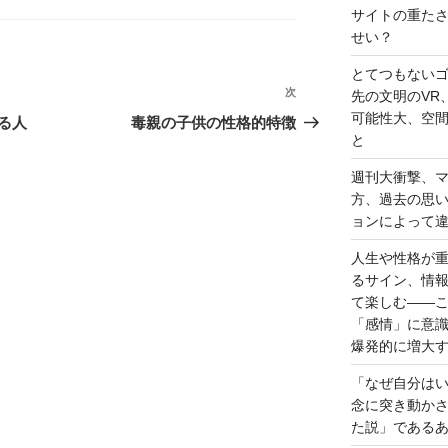
サイトの重た
せい？
とてつもない
次
次
先の文明のVR
の
可能性大、空
る人
毒親の子供の性格的特徴
と
投
稿
週刊大衝撃、
方、過去の思
ョンによって
人生や性格が
るサイン、情
て楽しむ――
「感情」に意
爆発的に増大
「なぜ自分は
念に突き動か
た説」である