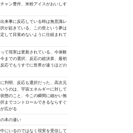
ーチャン豊作、米粉アイスがおいしす
て出来事に反応している時は無意識レ
選択が起きている、この世という夢は
固定して目覚めないように仕組まれて
よって現実は更新されている、今体験
は今までの選択、反応の総決算、最初
、反応でもうすでに世界が違うほどの
いに判明、反応も選択だった、高次元
というのは、宇宙エネルギーに対して
い状態のこと、今この瞬間に細かい無
選択までコントロールできるならすぐ
性が広がる
んの本の違い
の中にいるのではなく現実を受信して