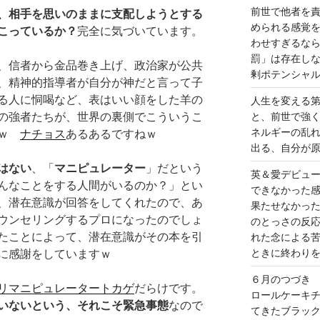
前世で他者を
、相手を思いのままに支配しようとする
められる感覚
こっているか？
完全に気づいています。
わせすぎるな
罰」は存在し
、信者から金品巻き上げ、政治家が公共
剰ポテンシャ
、精神的指導者が自分が神だと言って子
る人に恫喝など、表はいい顔をした羊の
人生を変える
の強者たちが、世界の裏側でこういうこ
と、前世で強
ネルギーの乱
すｗ
ナチョス
あるあるですねｗ
出る、自分が
はない
、「
マニピュレーター
」だという
英＆愛デビュ
んなことをする人間がいるのか？」とい
できなかった
、潜在意識が回答をしてくれたので、あ
果たせなかっ
ウンセリングするプロになったのでしょ
のとっさの反
たことによって、潜在意識がその本を引
れた念による
ときに終わり
に感謝をしていますｗ
６月のつづき
リマニピュレータートカゲ
だらけです。
ロールケーキ
いないという、それこそ緊急事態
なので
てきたブラッ