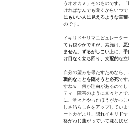
うオオカミ」そのものです。「
ければなんでも聞くからいつで
にもいい人に見えるような言葉
のです。
イキリドヤリマニピュレーター
ても穏やかですが、素顔は、
悪
ません
。
ずるがしこい
上に、
手
け目なく立ち回り、支配的
な立
自分の望みを果たすためなら、
戦的なことを隠そうと必死
です
すねｗ 何か理由があるのでし
ティー障害のように堂々ととで
に、堂々とやったほうがかっこ
しさ汚らしさをアップしていま
ートカゲより、隠れイキリドヤ
格がねじ曲がっていて嫌な奴だ