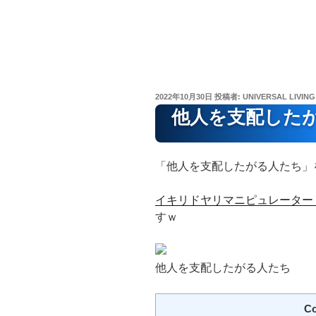
投
2022年10月30日
投稿者:
UNIVERSAL LIVING
稿
他人を支配した
日:
「他人を支配したがる人たち」
イキリドヤリマニピュレーター
すｗ
他人を支配したがる人たち
Co