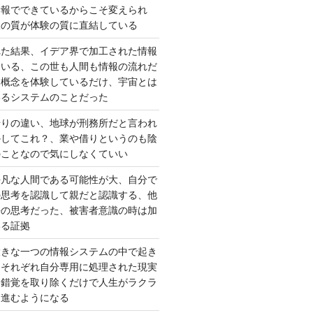
情報でできているからこそ変えられ
択の質が体験の質に直結している
れた結果、イデア界で加工された情報
ている、この世も人間も情報の流れだ
は概念を体験しているだけ、宇宙とは
いるシステムのことだった
借りの違い、地球が刑務所だと言われ
かしてこれ？、業や借りというのも陰
のことなので気にしなくていい
平凡な人間である可能性が大、自分で
の思考を認識して親だと認識する、他
去の思考だった、被害者意識の時は加
いる証拠
大きな一つの情報システムの中で起き
はそれぞれ自分専用に処理された現実
、錯覚を取り除くだけで人生がラクラ
に進むようになる