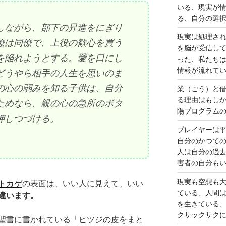
いる、現実が
る、自分の選
しながら、部下の昇進をにぎり
現実は処理さ
僚は同僚で、上役の歓心を買う
を脳が受信し
を陥れようとする。愛を口にし
った、私たち
情報が流れて
どうやら相手の人生を思いのま
の心の弱みを知る子供は、自分
業（ごう）と
る理由はもし
ためなら、親の心の急所のボタ
陽プログラム
押しつづける。
プレイヤーは
自分のかつて
人は自分の過
害者の自分も
現実も空想も
トカゲ
の表面は、いい人に見えて、いい
ている、人間
違います。
を生きている
クサックサク
聖書に書かれている「ヒツジの皮をまと