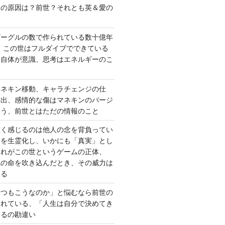
さの原因は？前世？それとも英＆愛の
ゴーグルの数で作られている数十億年
、この世はフルダイブでできている
間自体が意識、思考はエネルギーのこ
マネキン移動、キャラチェンジの仕
い出、感情的な傷はマネキンのバージ
違う、前世とはただの情報のこと
重く感じるのは他人の念を背負ってい
報を生霊化し、いかにも「真実」とし
これがこの世というゲームの正体、
識の命を吹き込んだとき、その威力は
する
いつもこうなのか」と悩むなら前世の
されている、「人生は自分で決めてき
あるの勘違い