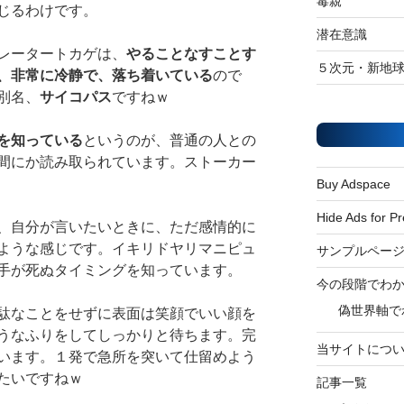
毒親
じるわけです。
潜在意識
レータートカゲは、
やることなすことす
５次元・新地
、非常に冷静で、落ち着いている
ので
別名、
サイコパス
ですねｗ
を知っている
というのが、普通の人との
間にか読み取られています。ストーカー
Buy Adspace
Hide Ads for 
、自分が言いたいときに、ただ感情的に
ような感じです。イキリドヤリマニピュ
サンプルペー
手が死ぬタイミングを知っています。
今の段階でわ
偽世界軸で
駄なことをせずに表面は笑顔でいい顔を
うなふりをしてしっかりと待ちます。完
当サイトにつ
います。１発で急所を突いて仕留めよう
たいですねｗ
記事一覧