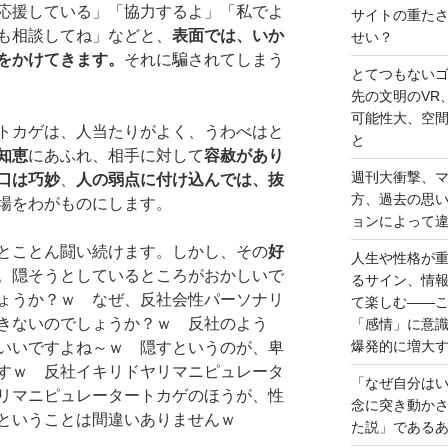
応援している」「協力するよ」「私でよ
サイトの重た
も相談してね」などと、
表面では、いか
せい？
をかけてきます。
それに騙されてしまう
とてつもない
先の文明のVR
可能性大、空
トカゲは、人当たりがよく、うわべはと
と
知恵
にあふれ、相手に対して
容赦があり
週刊大衝撃、
口は巧妙
、
人の弱点に付け込んでは、抜
方、過去の思
場をわがものにします。
ョンによって
とことん闘い続けます。しかし、その
好
人生や性格が
。隠そうとしているところがおかしいで
るサイン、情
ょうか？ｗ なぜ、反社会性パーソナリ
て楽しむ――
きないのでしょうか？ｗ 反社のよう
「感情」に意
爆発的に増大
いいですよね～ｗ 隠すというのが、卑
すｗ 反社イキリドヤリマニピュレータ
「なぜ自分は
リマニピュレータートカゲのほうが、性
念に突き動か
ということは間違いありませんｗ
た説」である