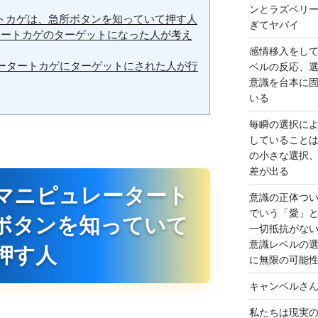
ンとラズベリ
トカゲは、急所ボタンを知っていて押す人
ぎてヤバイ
タートカゲのターゲットになった人が考え
感情移入をし
ータートカゲにターゲットにされた人が行
ベルの反応、
意識を台本に
いる
毎瞬の選択に
していること
の小さな選択
差が出る
マニピュレータート
意識の正体つ
でいう「愛」
ボタンを知っていて
一切抵抗がな
意識レベルの
押す人
に無限の可能
キャンベルさ
私たちは現実