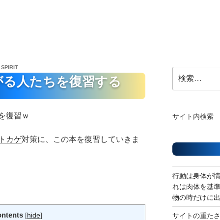
 SPIRIT
検
がる人たちを復習する
索:
を復習ｗ
サイト内検索
トカゲ
対策に、この本を復習していきま
行動は身体が
れは肉体を基
物の時だけに
ntents
[
hide
]
サイトの重た