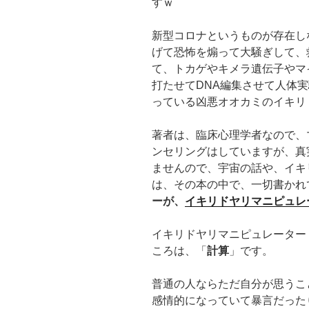
すｗ
新型コロナというものが存在し
げて恐怖を煽って大騒ぎして、
て、トカゲやキメラ遺伝子やマ
打たせてDNA編集させて人体
っている凶悪オオカミのイキリ
著者は、臨床心理学者なので、
ンセリングはしていますが、真
ませんので、宇宙の話や、イキ
は、その本の中で、一切書かれ
ーが、
イキリドヤリマニピュレ
イキリドヤリマニピュレーター
ころは、「
計算
」です。
普通の人ならただ自分が思うこ
感情的になっていて暴言だった