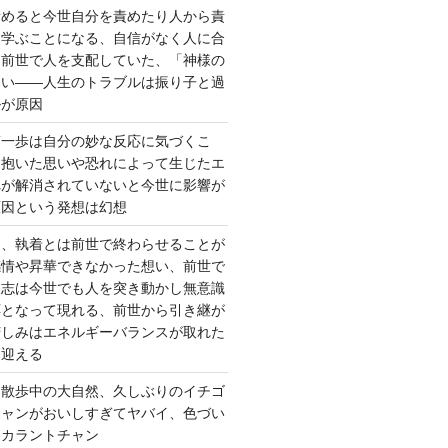
責めると今世自分を責めたり人から責
を学ぶことになる、自信がなく人に合
ら前世で人を支配していた、「神様の
ない――人生のトラブルは振り子と過
ルが原因
第一歩は自分の妙な反応に気づくこ
く抱いた思いや恐れによって生じたエ
れが解消されていないと今世に影響が
原因という発想は幻想
ー、執着とは前世で終わらせることが
感情や昇華できなかった想い、前世で
た志は今世でも人を突き動かし無意識
応となって現れる、前世から引き継が
苦しみはエネルギーバランスが取れた
を迎える
 散歩中の大自然、久しぶりのイチゴ
チャンがおいしすぎてヤバイ、色づい
クカラントチャン