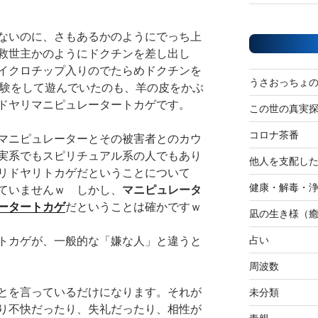
ないのに、さもあるかのようにでっち上
救世主かのようにドクチンを差し出し
イクロチップ入りのでたらめドクチンを
うさおっちょ
実験をして遊んでいたのも、羊の皮をかぶ
ドヤリマニピュレータートカゲです。
この世の真実
コロナ茶番
マニピュレーターとその被害者とのカウ
実系でもスピリチュアル系の人でもあり
他人を支配し
リドヤリトカゲだということについて
健康・解毒・
ていませんｗ しかし、
マニピュレータ
ータートカゲ
だということは確かですｗ
凪の生き様（
占い
トカゲが、一般的な「嫌な人」と違うと
周波数
とを言っているだけになります。それが
未分類
り不快だったり、失礼だったり、相性が