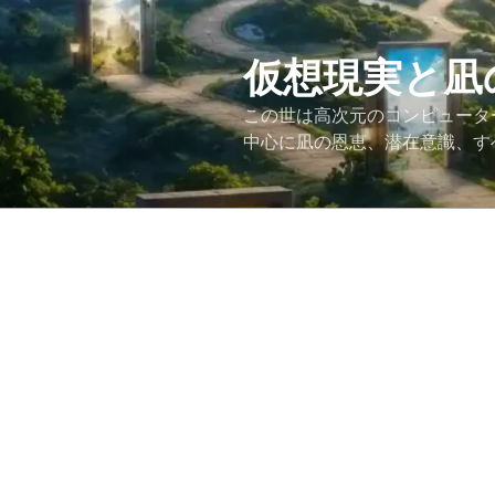
コ
ン
テ
仮想現実と凪
ン
この世は高次元のコンピュータ
ツ
中心に凪の恩恵、潜在意識、す
へ
ス
キ
ッ
プ