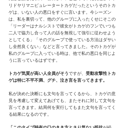
リドヤリマニピュレータートカゲだったというそのトカ
ゲは、いない人の悪口をすぐに言います。今シーズン
は、私を裏切って、他のグループに入ったくせにそこの
「リーダーはナルシストで彼女がトカゲのフンでいつも
二人で協力し合って人の話を無視して強引に従わせよう
としてくる」「そのグループで使っている方法はダサい
し全然良くない」などと言ってきました。そのトカゲが
私のグループに入っている時は、他で私の悪口を同じよ
うに言っているはずです。
トカゲ気質が高い人全員がそう
ですが、
受動攻撃性トカ
ゲは特に不平不満、グチ、泣き言を言ってきます。
私が決めた決断にも文句を言ってくるから、トカゲの意
見を考慮して変えてあげても、またそれに対して文句を
言ってきます。結局何を実行してもまた文句を言ってく
る結果になるのです。
「このタイプ特有の口のきき方とさり気ない抵抗
が続