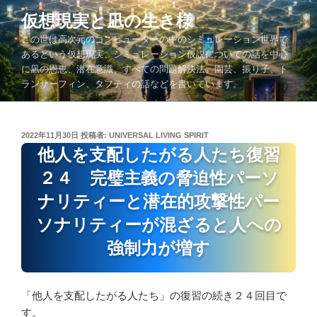
コ
仮想現実と凪の生き様
ン
この世は高次元のコンピューターの中のシミュレーション世界で
テ
あるという仮想現実、シミュレーション仮説についての話を中心
ン
に凪の恩恵、潜在意識、すべての問題解決法、園芸、振り子、ト
ツ
ランサーフィン、タフティの話などを書いています。
へ
ス
キ
投
2022年11月30日
投稿者:
UNIVERSAL LIVING SPIRIT
ッ
稿
他人を支配したがる人たち復習
プ
日:
２４ 完璧主義の脅迫性パーソ
ナリティーと潜在的攻撃性パー
ソナリティーが混ざると人への
強制力が増す
「他人を支配したがる人たち」の復習の続き２４回目で
す。