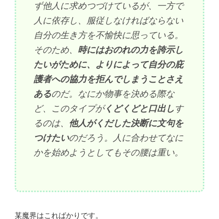
ず他人に求めつづけているが、一方で
人に依存し、服従しなければならない
自分の生き方を不愉快に思っている。
そのため、
時にはおのれの力を誇示し
たいがために、よりによって自分の庇
護者への協力を拒んでしまうことさえ
ある
のだ。なにか物事を決める際な
ど、このタイプが
くどくどと口出し
す
るのは、
他人がくだした決断に文句を
つけたい
のだろう。人に合わせてなに
かを始めようとしてもその腰は重い。
某魔界はこればかりです。