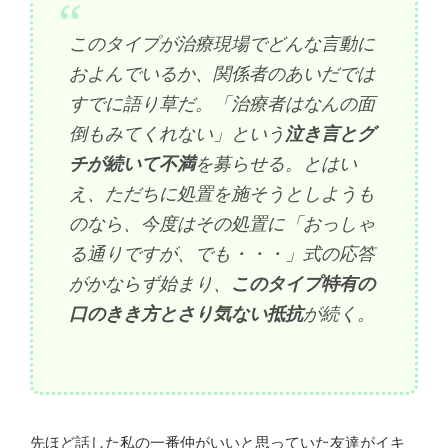
このタイプが治療現場でどんな言動に
およんでいるか、関係者のあいだでは
すでに語り草だ。「治療者はなんの面
倒もみてくれない」という
泣き言とグ
チが続いて不満
を募らせる。とはい
え、ただちに処置を施そうとしようも
のなら、今度はその処置に「おっしゃ
る通りですが、でも・・・」式の応答
がかならず始まり、
このタイプ特有の
口のきき方とさり気ない抵抗
が続く。
先ほど話した私の一番仲がいいと思っていた友達がイキ