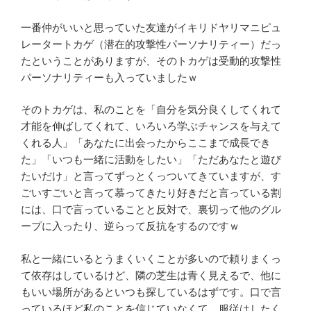
一番仲がいいと思っていた友達がイキリドヤリマニピュ
レータートカゲ（潜在的攻撃性パーソナリティー）だっ
たということがありますが、そのトカゲは受動的攻撃性
パーソナリティーも入っていましたｗ
そのトカゲは、私のことを「自分を気分良くしてくれて
才能を伸ばしてくれて、いろいろ学ぶチャンスを与えて
くれる人」「あなたに出会ったからここまで成長でき
た」「いつも一緒に活動をしたい」「ただあなたと遊び
たいだけ」と言ってずっとくっついてきていますが、す
ごいすごいと言って慕ってきたり好きだと言っている割
には、口で言っていることと反対で、裏切って他のグル
ープに入ったり、逆らって反抗をするのですｗ
私と一緒にいるとうまくいくことが多いので頼りまくっ
て依存はしているけど、隣の芝生は青く見えるで、他に
もいい場所があるといつも探しているはずです。口で言
っているほど私のことを信じていなくて、服従はしたく