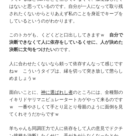
はないと思っているのです。自分が一人になって取り残
されたくないからとりあえず私のことを身近でキープを
しているというのがわかります。
このトカゲも、くどくどと口出ししてきますｗ
自分で
決断できなくて人に依存をしているくせに、人が決めた
決断に文句をつけたい
のです。
人に合わせたくないなら頼って依存すんなって感じです
ねｗ こういうタイプは、縁を切って突き放して懲らし
めましょうｗ
面白いことに、
神に選ばれし者
のところには、全種類の
イキリドヤリマニピュレータートカゲやって来るのです
ｗ 一番やさしくて手とり足とり母親のように面倒を見
てくれそうだからですｗ
羊ちゃんも同調圧力で人に依存をして人の意見でドクチ
ン接種を決断したくせに、手があがらなくなったとか、