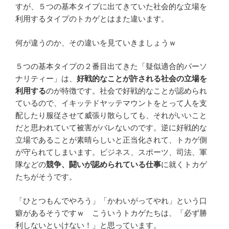
すが、５つの基本タイプに出てきていた社会的な立場を
利用するタイプのトカゲとはまた違います。
何が違うのか、その違いを見ていきましょうｗ
５つの基本タイプの２番目出てきた「疑似適合的パーソ
ナリティー」は、
好戦的なことが許される社会の立場を
利用する
のが特徴です。社会で好戦的なことが認められ
ているので、イキッテドヤッテマウントをとって人を支
配したり服従させて威張り散らしても、それがいいこと
だと思われていて被害がバレないのです。逆に好戦的な
立場であることが素晴らしいと正当化されて、トカゲ側
が守られてしまいます。ビジネス、スポーツ、司法、軍
隊などの
競争、闘いが認められている仕事
に就くトカゲ
たちがそうです。
「ひとつもんでやろう」「かわいがってやれ」という口
癖があるそうですｗ こういうトカゲたちは、「必ず勝
利しないといけない！」と思っています。