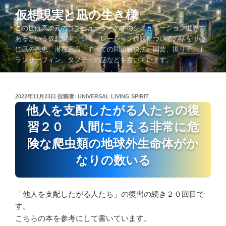
コ
仮想現実と凪の生き様
ン
この世は高次元のコンピューターの中のシミュレーション世界で
テ
あるという仮想現実、シミュレーション仮説についての話を中心
ン
に凪の恩恵、潜在意識、すべての問題解決法、園芸、振り子、ト
ツ
ランサーフィン、タフティの話などを書いています。
へ
ス
キ
投
2022年11月23日
投稿者:
UNIVERSAL LIVING SPIRIT
ッ
稿
他人を支配したがる人たちの復
プ
日:
習２０ 人間に見える非常に危
険な爬虫類の地球外生命体がか
なりの数いる
「他人を支配したがる人たち」の復習の続き２０回目で
す。
こちらの本を参考にして書いています。