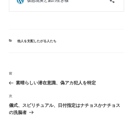
カ
他人を支配したがる人たち
テ
ゴ
リ
ー
投
前
前
稿
の
素晴らしい潜在意識、偽アカ犯人を特定
ナ
投
ビ
稿
次
次
ゲ
の
儀式、スピリチュアル、日付指定はナチョスかナチョス
投
ー
の洗脳者
稿
シ
ョ