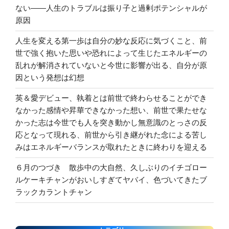
ない――人生のトラブルは振り子と過剰ポテンシャルが
原因
人生を変える第一歩は自分の妙な反応に気づくこと、前
世で強く抱いた思いや恐れによって生じたエネルギーの
乱れが解消されていないと今世に影響が出る、自分が原
因という発想は幻想
英＆愛デビュー、執着とは前世で終わらせることができ
なかった感情や昇華できなかった想い、前世で果たせな
かった志は今世でも人を突き動かし無意識のとっさの反
応となって現れる、前世から引き継がれた念による苦し
みはエネルギーバランスが取れたときに終わりを迎える
６月のつづき 散歩中の大自然、久しぶりのイチゴロー
ルケーキチャンがおいしすぎてヤバイ、色づいてきたブ
ラックカラントチャン