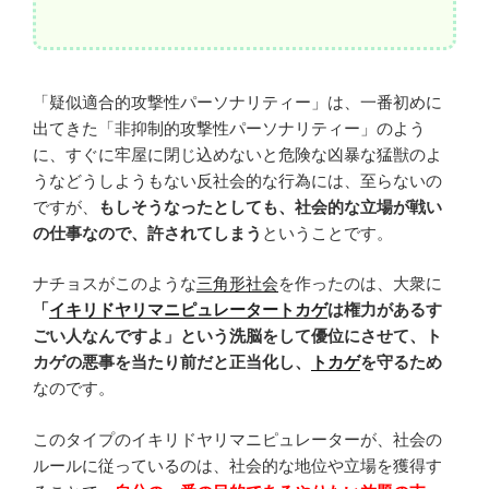
「疑似適合的攻撃性パーソナリティー」は、一番初めに
出てきた「非抑制的攻撃性パーソナリティー」のよう
に、すぐに牢屋に閉じ込めないと危険な凶暴な猛獣のよ
うなどうしようもない反社会的な行為には、至らないの
ですが、
もしそうなったとしても、社会的な立場が戦い
の仕事なので、許されてしまう
ということです。
ナチョスがこのような
三角形社会
を作ったのは、大衆に
「
イキリドヤリマニピュレータートカゲ
は権力があるす
ごい人なんですよ」という洗脳をして優位にさせて、ト
カゲの悪事を当たり前だと正当化し、
トカゲ
を守るため
なのです。
このタイプのイキリドヤリマニピュレーターが、社会の
ルールに従っているのは、社会的な地位や立場を獲得す