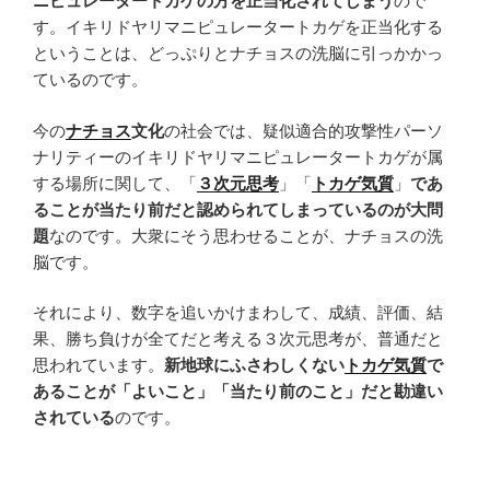
ニピュレータートカゲの方を正当化されてしまう
ので
す。イキリドヤリマニピュレータートカゲを正当化する
ということは、どっぷりとナチョスの洗脳に引っかかっ
ているのです。
今の
ナチョス
文化
の社会では、疑似適合的攻撃性パーソ
ナリティーのイキリドヤリマニピュレータートカゲが属
する場所に関して、「
３次元思考
」「
トカゲ気質
」
であ
ることが当たり前だと認められてしまっているのが大問
題
なのです。大衆にそう思わせることが、ナチョスの洗
脳です。
それにより、数字を追いかけまわして、成績、評価、結
果、勝ち負けが全てだと考える３次元思考が、普通だと
思われています。
新地球にふさわしくない
トカゲ気質
で
あることが「よいこと」「当たり前のこと」だと勘違い
されている
のです。