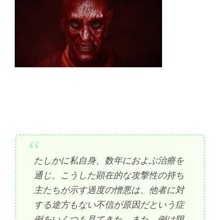
たしかに私自身、数年におよぶ治療を
通じ、こうした顕在的な攻撃性の持ち
主たちが示す過度の憎悪は、他者に対
する途方もない不信が原因だという症
例をいくつも見てきた。また、例は限