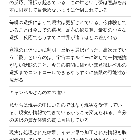
の反応、選択が起きている、この世という夢は意識を台
本に固定して目覚めないように仕組まれている
毎瞬の選択によって現実は更新されている、今体験して
いることは今までの選択、反応の総決算、最初の小さな
選択、反応でもうすでに世界が違うほどの差が出る
意識の正体ついに判明、反応も選択だった、高次元でい
う「愛」というのは、宇宙エネルギーに対して一切抵抗
がない状態のこと、今この瞬間に細かい無意識レベルの
選択までコントロールできるならすぐに無限の可能性が
広がる
キャンベルさんの本の違い
私たちは現実の中にいるのではなく現実を受信してい
る、現実が情報でできているからこそ変えられる、自分
の選択の質が体験の質に直結している
現実は処理された結果、イデア界で加工された情報を脳
が受信している、この世も人間も情報の流れだった、私