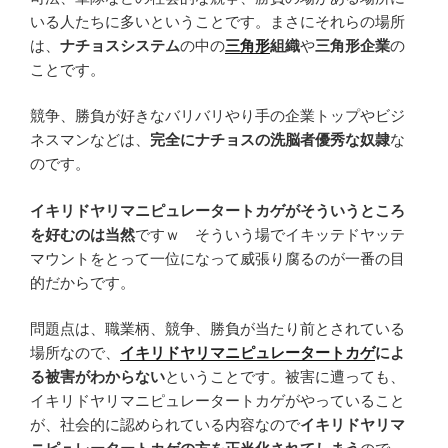
いる人たちに多いということです。まさにそれらの場所
は、
ナチョスシステム
の中の
三角形
組織
や
三角形企業
の
ことです。
競争、勝負が好きなバリバリやり手の企業トップやビジ
ネスマンなどは、
完全にナチョスの洗脳者優秀な奴隷
な
のです。
イキリドヤリマニピュレータートカゲがそういうところ
を好むのは当然
ですｗ そういう場でイキッテドヤッテ
マウントをとって一位になって威張り腐るのが一番の目
的だからです。
問題点は、職業柄、競争、勝負が当たり前とされている
場所なので、
イキリドヤリマニピュレータートカゲ
によ
る被害がわからない
ということです。被害に遭っても、
イキリドヤリマニピュレータートカゲがやっていること
が、社会的に認められている内容なので
イキリドヤリマ