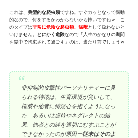
これは、
典型的な爬虫類
ですね。すぐカッとなって衝動
的なので、何をするかわからないから怖いですねｗ こ
のタイプは
非常に危険な爬虫類、猛獣
として扱わないと
いけません。
とにかく危険
なので「人生のかなりの期間
を獄中で拘束されて過ごす」のは、当たり前でしょうｗ
非抑制的攻撃性パーソナリティーに見
られる特徴は、生育環境が災いして、
権威や他者に猜疑心を抱くようになっ
た、あるいは虐待やネグレクトの結
果、他者との絆を適切にむすぶことが
できなかったのが原因ー
従来はそのよ