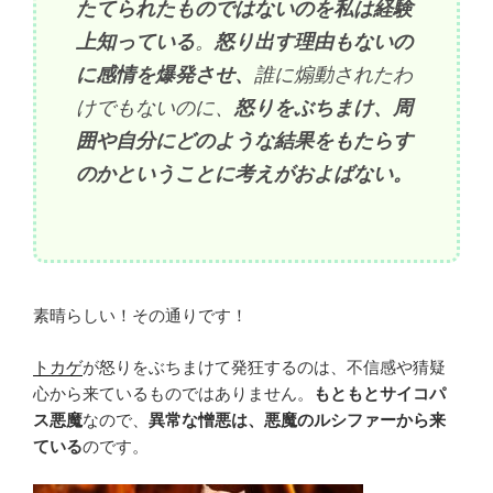
たてられたものではないのを私は経験
上知っている
。
怒り出す理由もないの
に感情を爆発させ、
誰に煽動されたわ
けでもないのに、
怒りをぶちまけ、周
囲や自分にどのような結果をもたらす
のかということに考えがおよばない。
素晴らしい！その通りです！
トカゲ
が怒りをぶちまけて発狂するのは、不信感や猜疑
心から来ているものではありません。
もともとサイコパ
ス悪魔
なので、
異常な憎悪は、悪魔のルシファーから来
ている
のです。