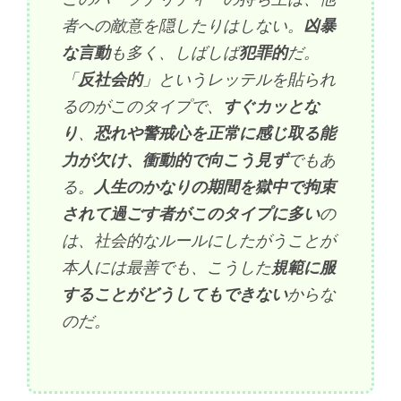
者への敵意を隠したりはしない。
凶暴
な言動
も多く、しばしば
犯罪的
だ。
「
反社会的
」というレッテルを貼られ
るのがこのタイプで、
すぐカッとな
り
、
恐れや警戒心を正常に感じ取る能
力が欠け、衝動的で向こう見ず
でもあ
る。
人生のかなりの期間を獄中で拘束
されて過ごす者がこのタイプに多い
の
は、社会的なルールにしたがうことが
本人には最善でも、こうした
規範に服
することがどうしてもできない
からな
のだ。