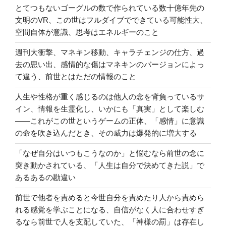
とてつもないゴーグルの数で作られている数十億年先の
文明のVR、この世はフルダイブでできている可能性大、
空間自体が意識、思考はエネルギーのこと
週刊大衝撃、マネキン移動、キャラチェンジの仕方、過
去の思い出、感情的な傷はマネキンのバージョンによっ
て違う、前世とはただの情報のこと
人生や性格が重く感じるのは他人の念を背負っているサ
イン、情報を生霊化し、いかにも「真実」として楽しむ
――これがこの世というゲームの正体、「感情」に意識
の命を吹き込んだとき、その威力は爆発的に増大する
「なぜ自分はいつもこうなのか」と悩むなら前世の念に
突き動かされている、「人生は自分で決めてきた説」で
あるあるの勘違い
前世で他者を責めると今世自分を責めたり人から責めら
れる感覚を学ぶことになる、自信がなく人に合わせすぎ
るなら前世で人を支配していた、「神様の罰」は存在し