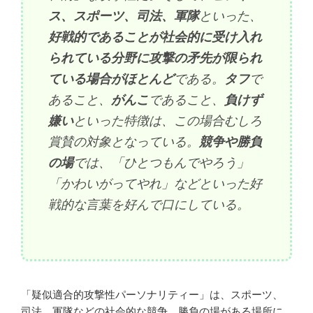
ス、スポーツ、司法、軍隊
といった、
好戦的であることが社会的に受け入れ
られている分野に攻撃の矛先が限られ
ている場合がほとんど
である。
タフ
で
あること、
がんこ
であること、
負けず
嫌い
といった特徴は、この場合むしろ
賞賛の対象となっている。
競争や勝負
の場
では、「ひとつもんでやろう」
「かわいがってやれ」などといった好
戦的な言葉を好んで口にしている。
「疑似適合的攻撃性パーソナリティー」は、スポーツ、
司法、軍隊などの社会的な競争、勝負の場がある場所に