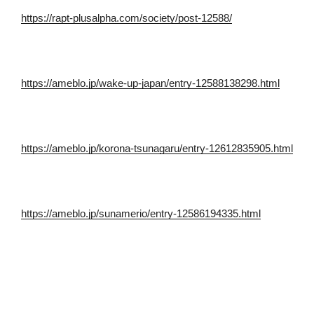
https://rapt-plusalpha.com/society/post-12588/
https://ameblo.jp/wake-up-japan/entry-12588138298.html
https://ameblo.jp/korona-tsunagaru/entry-12612835905.html
https://ameblo.jp/sunamerio/entry-12586194335.html