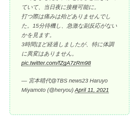
ていて、当日夜に接種可能に。
打つ際は痛みは殆どありませんでし
た。15分待機し、急激な副反応がない
かを見ます。
3時間ほど経過しましたが、特に体調
に異変はありません。
pic.twitter.com/fZgA7zRm98
— 宮本晴代@TBS news23 Haruyo
Miyamoto (@heryou)
April 11, 2021