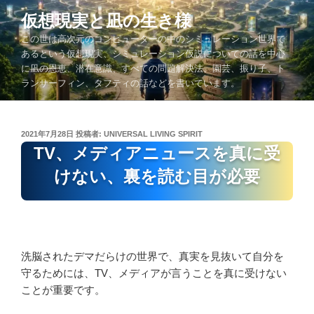
コ
仮想現実と凪の生き様
ン
この世は高次元のコンピューターの中のシミュレーション世界で
テ
あるという仮想現実、シミュレーション仮説についての話を中心
ン
に凪の恩恵、潜在意識、すべての問題解決法、園芸、振り子、ト
ツ
ランサーフィン、タフティの話などを書いています。
へ
ス
キ
投
2021年7月28日
投稿者:
UNIVERSAL LIVING SPIRIT
ッ
稿
TV、メディアニュースを真に受
プ
日:
けない、裏を読む目が必要
洗脳されたデマだらけの世界で、真実を見抜いて自分を
守るためには、TV、メディアが言うことを真に受けない
ことが重要です。